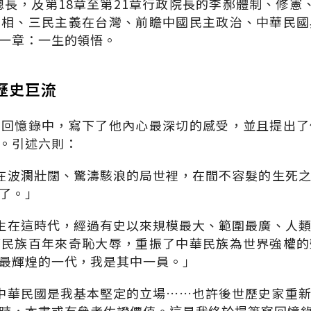
謀總長，及第18章至第21章行政院長的李郝體制、修憲
真相、三民主義在台灣、前瞻中國民主政治、中華民國
一章：一生的領悟。
歷史巨流
在回憶錄中，寫下了他內心最深切的感受，並且提出了
。引述六則：
在波瀾壯闊、驚濤駭浪的局世裡，在間不容髮的生死
了。」
生在這時代，經過有史以來規模最大、範圍最廣、人
華民族百年來奇恥大辱，重振了中華民族為世界強權的
最輝煌的一代，我是其中一員。」
中華民國是我基本堅定的立場……也許後世歷史家重