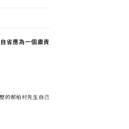
我自省應為一個盡責
歷的郝柏村先生自己