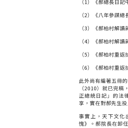
（1）《郝總長日記中
（2）《八年參謀總長
（3）《郝柏村解讀
（4）《郝柏村解讀
（5）《郝柏村重返抗
（6）《郝柏村重返
此外尚有編著五冊的
（2010）就已完
正總統日記」的法
享，實在對郝先生投
事實上，天下文化
愧》。郝院長在卸