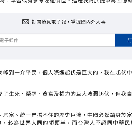
時，本書或有參考佐證價值。這是我終於提筆寫回憶
訂閱遠見電子報，掌握國內外大事
高峰到一介平民，個人際遇起伏是巨大的，我在起伏
歷了生死、榮辱、貧富及權力的巨大波瀾起伏，但我
、均富、統一是擋不住的歷史巨流，中國必然躋身於
線，必為世界大同的領頭羊，而台灣人不認同中華民