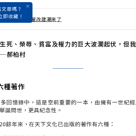
文章嗎 ?
立即收藏 !
 / 8月號雜誌 老屋改建潮來了
生死、榮辱、貧富及權力的巨大波瀾起伏，但
——郝柏村
六種著作
眾多回憶錄中，這是空前重要的一本，由擁有一世紀經
華誕問世，更具紀念性。
20餘年來，在天下文化已出版的著作有六種：