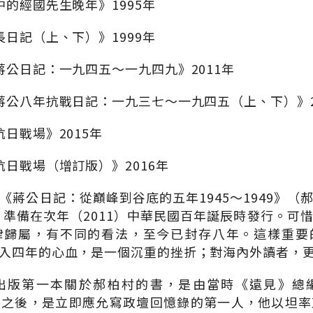
的經國先生晚年》1995年
日記（上、下）》1999年
蔣公日記：一九四五～一九四九》2011年
蔣公八年抗戰日記：一九三七～一九四五（上、下）》2
日戰場》2015年
抗日戰場（增訂版）》2016年
《蔣公日記：從巔峰到谷底的五年1945～1949》（
稿，準備在次年（2011）中華民國百年誕辰時發行。可
律歸屬，有不同的看法，至今已封存八年。這樣重要
入四年的心血，是一個沉重的挫折；對海內外讀者，
出版第一本關於郝柏村的書，是由當時《遠見》總
任之後，是立即應允寫政壇回憶錄的第一人，他以坦率