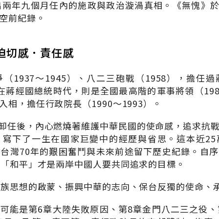
出兩年九個月任內的施政與政治漩渦真相。《無愧》於1
空前紀錄。
迫切感．責任感
（1937～1945）、八二三砲戰（1958），擔任
）；在蔣經國總統時代，則是全國最高階的軍事將領（198
相，擔任行政院長（1990～1993）。
2月卸任後，內心燃燒著維護中華民國的使命感，追求抗
，寫下了一生在國家巨變中的經歷與省思。這本近25
台灣70年的艱困奮鬥與未來前途留下歷史紀錄。自
，「和平」才是兩岸中國人要共同追求的目標。
民族思想的啟蒙、振興中華的志向、保台反獨的使命、
可能是第6章大陸失敗原因、第8章金門八二三之役、