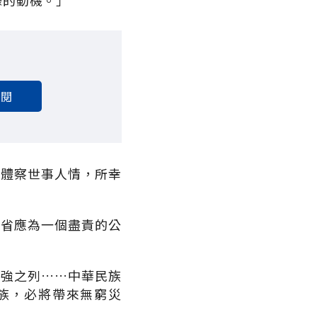
錄的動機。」
訂閱
中體察世事人情，所幸
自省應為一個盡責的公
富強之列……中華民族
族，必將帶來無窮災