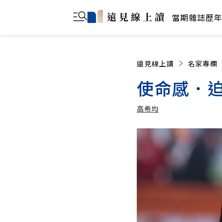
當期雜誌
歷
遠見線上讀
名家專欄
使命感．
高希均
高希均