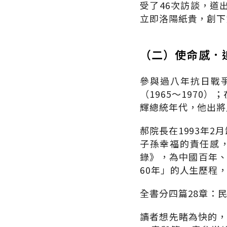
受了46次訪談，道
立即洛陽紙貴，創下
（二）使命感．
參與過八年抗日戰爭
（1965～1970
輝總統年代，他出將入
郝院長在1993年
子孫幸福的責任感
錄》，為中國百年、
60年」的人生歷程
全書分四篇28章：
讀者想先睹為快的，