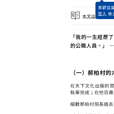
喜歡這篇
登入
後
本文出自 2019
「我的一生經歷了
的公職人員。」 
（一）郝柏村的
在天下文化出版的
執筆完成；在他百歲
細數郝柏村院長過去