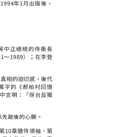
994年1月出版後，
過蔣中正總統的侍衛長
1～1989）；在李登
戰真相的迫切感，後代
萬字的《郝柏村回憶
序中言明：「保台反獨
承先啟後的心願。
第10章隨侍領袖、第