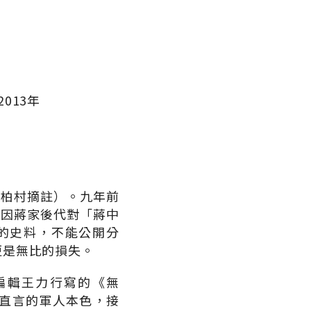
013年
郝柏村摘註）。九年前
惜因蔣家後代對「蔣中
的史料，不能公開分
更是無比的損失。
編輯王力行寫的《無
直言的軍人本色，接