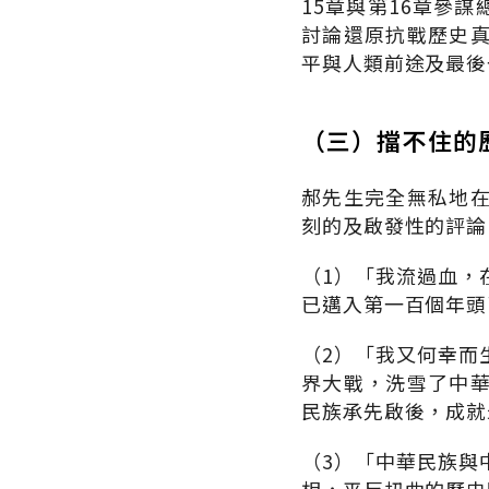
15章與第16章參
討論還原抗戰歷史
平與人類前途及最後
（三）擋不住的
郝先生完全無私地
刻的及啟發性的評論
（1）「我流過血，
已邁入第一百個年頭
（2）「我又何幸而
界大戰，洗雪了中
民族承先啟後，成就
（3）「中華民族與