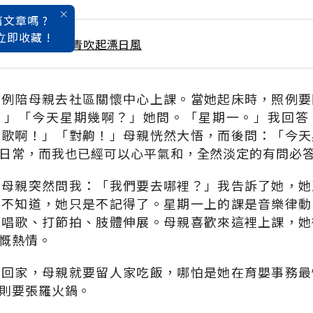
文章嗎 ?
立即收藏 !
 / 5月號雜誌 台青吹起漂日風
照例陪母親去社區關懷中心上課。當她起床時，照例要
。」「今天星期幾啊？」她問。「星期一。」我回答
唱歌啊！」「對齁！」母親恍然大悟，而後問：「今天
日常，而我也已經可以心平氣和，全然淡定的有問必
，母親突然問我：「我們要去哪裡？」我告訴了她，她
是不知道，她只是不記得了。星期一上的課是音樂律動
師唱歌、打節拍、肢體伸展。母親喜歡來這裡上課，她
慨熱情。
學回家，母親就要留人家吃飯，哪怕是她在育嬰事務最
則要張羅火鍋。