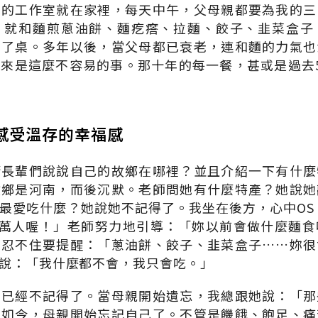
我的工作室就在家裡，每天中午，父母親都要為我的三
，就和麵煎蔥油餅、麵疙瘩、拉麵、餃子、韭菜盒子
上了桌。多年以後，當父母都已衰老，連和麵的力氣也
來是這麼不容易的事。那十年的每一餐，甚或是過去
感受溫存的幸福感
請長輩們說說自己的故鄉在哪裡？並且介紹一下有什麼
故鄉是河南，而後沉默。老師問她有什麼特產？她說她
最愛吃什麼？她說她不記得了。我坐在後方，心中OS：
0萬人喔！」老師努力地引導：「妳以前會做什麼麵
點忍不住要提醒：「蔥油餅、餃子、韭菜盒子……妳很
說：「我什麼都不會，我只會吃。」
她已經不記得了。當母親開始遺忘，我總跟她說：「那
」如今，母親開始忘記自己了。不管是饑餓、飽足、痛