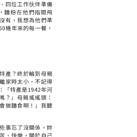
、四位工作伙伴準備
，麵粉在他們指間飛
沒有，我想為他們準
50幾年來的每一餐，
特產？終於輪到母親
離家時太小，不記得
「特產是1942年河
食嗎？」母親搖搖頭：
會做麵食啊！」我聽
些事忘了沒關係，妳
苦、快樂，關於自己