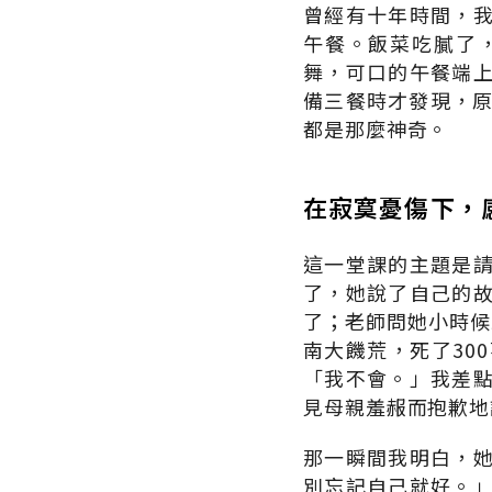
曾經有十年時間，
午餐。飯菜吃膩了
舞，可口的午餐端
備三餐時才發現，原
都是那麼神奇。
在寂寞憂傷下，
這一堂課的主題是
了，她說了自己的
了；老師問她小時候
南大饑荒，死了30
「我不會。」我差
見母親羞赧而抱歉地
那一瞬間我明白，
別忘記自己就好。