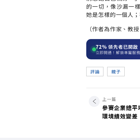
的一切，像沙漏一
她是怎樣的一個人；
（作者為作家、教授
72%
領先者已開啟
立即開通！解鎖專屬服
評論
親子
上一篇
參賽企業總平均
環境績效變差