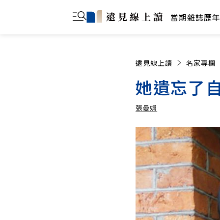
當期雜誌
歷
遠見線上讀
名家專欄
她遺忘了
張曼娟
張曼娟