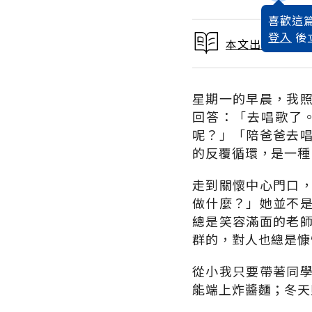
喜歡這篇
登入
後
本文出自 2019
星期一的早晨，我
回答：「去唱歌了
呢？」「陪爸爸去
的反覆循環，是一種
走到關懷中心門口
做什麼？」她並不
總是笑容滿面的老
群的，對人也總是慷
從小我只要帶著同
能端上炸醬麵；冬天