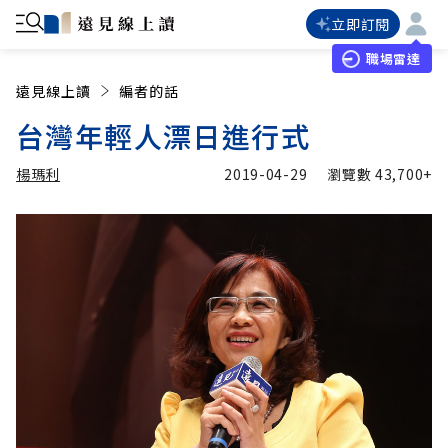
立即訂閱
職場雷達
遠見線上讀
編者的話
台灣年輕人漂日進行式
楊瑪利
2019-04-29
瀏覽數
43,700+
加入追蹤
楊瑪利