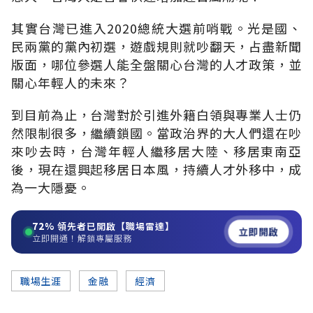
其實台灣已進入2020總統大選前哨戰。光是國、
民兩黨的黨內初選，遊戲規則就吵翻天，占盡新聞
版面，哪位參選人能全盤關心台灣的人才政策，並
關心年輕人的未來？
到目前為止，台灣對於引進外籍白領與專業人士仍
然限制很多，繼續鎖國。當政治界的大人們還在吵
來吵去時，台灣年輕人繼移居大陸、移居東南亞
後，現在還興起移居日本風，持續人才外移中，成
為一大隱憂。
72%
領先者已開啟【職場雷達】
立即開啟
立即開通！解鎖專屬服務
職場生涯
金融
經濟