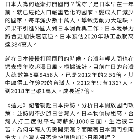
日本人為何逐漸打開國門？說穿了是日本早在十年
前，就已經從人口嚴重老化的國家，變成人口減少
的國家，每年減少數十萬人，導致勞動力大短缺，
如果不引進外國人到日本消費與工作，日本競爭力
將會更加快速衰退。日本預估2020年缺工數就高
達384萬人。
就在日本慢慢打開國門的時候，台灣年輕人間也在
過去幾年吹起漂日風。根據統計，目前在日的台灣
人總數為5萬8456人，已是2012年的2.56倍。其
中取得工作簽證的台灣人，2012年只有1367人，
到2018年已破1萬人，成長近7倍。
《遠見》記者親赴日本採訪，分析日本開放國門政
策，並訪問不少旅日台灣人。日本物價房租高，台
灣人打工度假平均時薪約1000日圓，生活很辛
苦，為何年輕人仍勇闖東瀛？而隨著日本國門愈開
愈大，台灣人是否會快速增加赴日風潮呢？