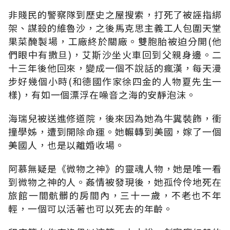
非賤民的警察隊到歷史之屋搜索，打死了被誣指綁
架、謀殺的維魯沙，之後馬克思主義工人包圍天堂
果菜醃製場，工廠終於關廠。雙胞胎被迫分開(他
們眼中有撒旦)，艾斯沙坐火車回到父親身邊。二
十三年後他回來，變成一個不說話的瘋漢，每天漫
步好幾個小時(和德國作家徐四金的人物夏先生一
樣)，有如一個漂浮在噪音之海的安靜泡沫。
海瑞兒被送進修道院，後來因為她為牛糞裝飾，衝
撞學姊，遭到開除命運。她輾轉到美國，嫁了一個
美國人，也是以離婚收場。
阿慕無疑是《微物之神》的靈魂人物，她是唯一看
到微物之神的人。姦情被發現後，她孤伶伶地死在
旅館一間骯髒的房間內，三十一歲，不老也不年
輕，一個可以活著也可以死去的年齡。