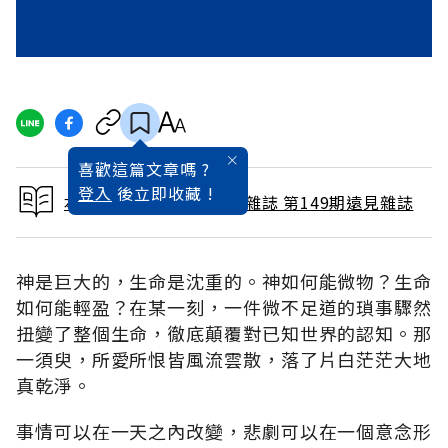
喜歡這篇文章嗎 ?
登入
後立即收藏 !
本文出自 1998 / 11月號雜誌 第149期遠見雜誌
神是巨大的，生命是沈重的。神如何能微物？生命
如何能輕盈？在某一刻，一件微不足道的瑣事驟然
扭變了整個生命，徹底顛覆對已知世界的認知。那
一須臾，所愛所恨皆風流雲散，落了片白茫茫大地
真乾淨。
事情可以在一天之內改變，悲劇可以在一個意念形