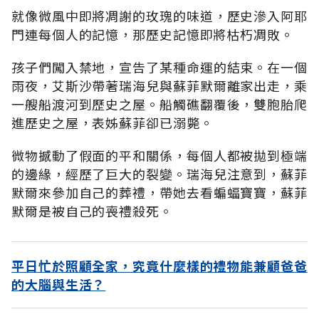
就像微風中即將凋謝的玫瑰的味道，歷史滲入阿耶
門連每個人的記憶，那歷史記憶即將枯朽凋敗。
孩子們闖入禁地，宣告了某種命運的結束。在一個
雨夜，艾斯沙帶著瑞海兒與蘇菲默爾離家出走，乘
一艘船渡河到歷史之屋。船觸礁翻覆後，雙胞胎爬
進歷史之屋，表姊蘇菲卻已溺斃。
微物撼動了假面的平和關係，每個人都被拋到極端
的邊緣，經歷了巨大的裂變。瑞海兒注意到，蘇菲
默爾來參加自己的葬禮，帶她去看蝙蝠寶寶，蘇菲
默爾是被自己的喪禮殺死。
平日忙於照顧全家，究竟什麼樣的禮物能兼顧爸爸
的大腦與生活？