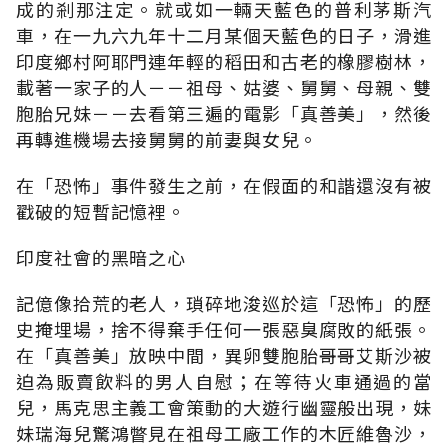
成的剎那注定。就或如一輛天藍色的普利茅斯汽
車，在一九六九年十二月某個天藍色的日子，滑進
印度鄉村阿耶門連年輕的稻田和古老的橡膠樹林，
載著一家子的人－－祖母、姑婆、舅舅、母親、雙
胞胎兄妹－－去看第三遍的電影「真善美」，然後
再轉進機場去接舅舅的前妻與女兒。
在「恐怖」事件發生之前，在假面的和諧還沒有被
戳破的短暫記憶裡。
印度社會的黑暗之心
記億像拾荒的老人，瑣碎地浚巡於這「恐怖」的歷
史掩埋場，捨不得棄手任何一張惡臭腐敗的紙張。
在「真善美」放映中間，異卵雙胞胎哥哥艾斯沙被
迫為販賣飲料的男人自慰；在等待火車通過的當
兒，馬克思主義工會策動的大遊行幽靈般出現，妹
妹瑞海兒驚鴻瞥見在祖母工廠工作的木匠維魯沙，