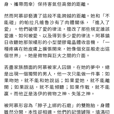
身、攜帶雨傘）保持客氣但高傲的距離。
然而阿慕卻褻瀆了這段不能跨越的距離。她和「不
能碰」的帕拉凡維魯沙有了肉體關係，「進入了
愛」。他們破壞了愛的律法，擅改了那些規定誰該
愛誰、如何被愛、以及得到多少愛的律法。阿慕鎮
日收聽她那架橘形的小型塑膠電晶體收音機，「一
種疼痛在她皮膚上擴張開來，她像個女巫般走出這
個世界」。她是微物與巨大之間的介面。
丟盡家族顏面的阿慕被家人囚鎖，在她的夢中，總
是出現一個獨臂的男人，他一次只能做一件事：如
果吻她，就不能和她說話；如果愛她，就不能離
開；如果說話，就不能傾聽；如果作戰，就不能
贏。而他正是洛伊的微物之神、失落之神。
被阿慕形容為「脖子上綁的石磨」的雙胞胎，身體
雖然分開，本性卻相連。他們的記憶罅隙，填滿叨