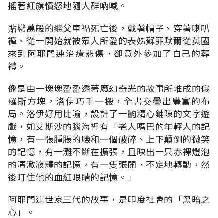
搖著紅旗憤怒地隨人群吶喊。
貼戀萬般的繼父車禍死亡後，戴著帽子、穿著喇叭
褲、從一開始就被眾人所愛的表姊蘇菲默爾從英國
來到阿耶門連治療悲傷，卻意外參加了自己的葬
禮。
像是由一塊塊盈盈透著魔幻奇光的故事所堆成的俄
羅斯方塊，洛伊巧手一搬，全書交疊出豐富的布
局。洛伊好用比喻，設計了一齣精心鋪陳的文字遊
戲，如艾斯沙的腦海裡有「老人嘴巴的年輕人的記
憶，有一張腫脹的臉和一個破碎、上下顛倒的微笑
的記憶，有一灘不斷在擴張，且映出一只赤裸燈泡
的清澈液體的記憶，有一隻張開、不定地轉動，然
後盯住他的血紅眼睛的記憶。」
阿耶門連世家三代的故事，是印度社會的「黑暗之
心」。