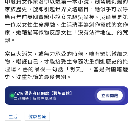
印度籍女作家洛伊以這第一本小說，創寫魔幻般的
家族歷史，旋即引起世界文壇矚目，她似乎可以呼
應百年前英國實驗小說女先驅吳爾芙。吳爾芙是第
一位以女性生命經驗、生活瑣事為創作靈感的女作
家，她藉描寫微物反應女性「沒有法律地位」的荒
謬。
當巨大消失，或無力承受的時候，唯有緊抓微細之
物，嘲謹自己，才能接受生命隨沈重倒進歷史的掩
埋場。書的最後一句話「明天」，當是對幽暗歷
史、沈重記憶的最後告別。
72%
領先者已開啟【職場雷達】
立即開啟
立即開通！解鎖專屬服務
生活
健康醫療