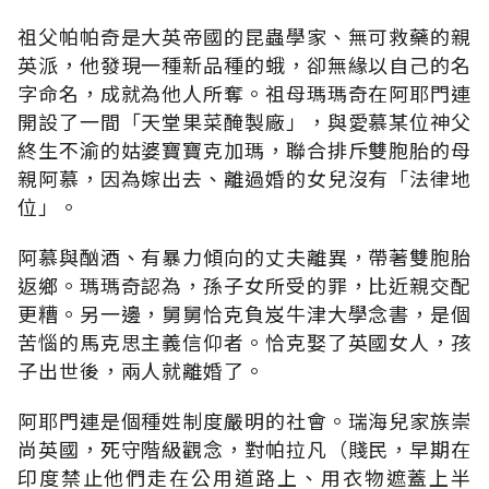
祖父帕帕奇是大英帝國的昆蟲學家、無可救藥的親
英派，他發現一種新品種的蛾，卻無緣以自己的名
字命名，成就為他人所奪。祖母瑪瑪奇在阿耶門連
開設了一間「天堂果菜醃製廠」，與愛慕某位神父
終生不渝的姑婆寶寶克加瑪，聯合排斥雙胞胎的母
親阿慕，因為嫁出去、離過婚的女兒沒有「法律地
位」。
阿慕與酗酒、有暴力傾向的丈夫離異，帶著雙胞胎
返鄉。瑪瑪奇認為，孫子女所受的罪，比近親交配
更糟。另一邊，舅舅恰克負岌牛津大學念書，是個
苦惱的馬克思主義信仰者。恰克娶了英國女人，孩
子出世後，兩人就離婚了。
阿耶門連是個種姓制度嚴明的社會。瑞海兒家族崇
尚英國，死守階級觀念，對帕拉凡（賤民，早期在
印度禁止他們走在公用道路上、用衣物遮蓋上半