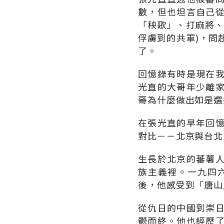
數，但也坦言自己
「秧歌」、打麻將、
俘虜到的共軍)，問
了。
回憶錄有時是現在
光直的大哥年少離
哥為什麼做出如是選
在張光直的早年回
對比－－北京與台北
生長於北京的蕃薯
族主義裡。一九四
後，他感受到「唐山
從仇日的中國到崇
鬱而終。他也經歷