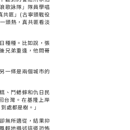
浪歌詠隊」隊員學唱
真共匪」(古寧頭戰役
匪一頭熱，真共匪看淡
日種種。比如說，張
後兄弟重逢，他問哥
另一條是兩個城市的
糕、鬥蟋蟀和仇日民
回台灣。在基隆上岸
，到處都是樹。」
卻無所適從，結果抑
風輕地描述這道恐怖