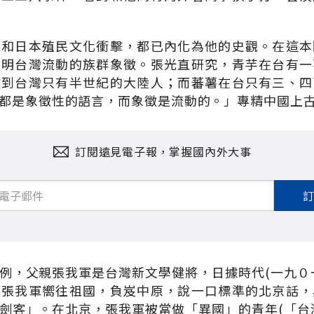
化和日本殖民文化衝擊，都已內化為他的史觀。在這本
說明台灣流動的族群象徵。張光直研究，青芋在台有一
徵到台灣只有半世紀的大陸人；而蕃薯在台只有三、四
都是象徵性的語言，而象徵是流動的。」專精中國上
訂閱遠見電子報，掌握國內外大事
例，父親張我軍是台灣新文學健將，日據時代(一九０
。張我軍嚮往祖國，負岌中原，說一口標準的北京話，
劍客」。在北京，張我軍被當做「異國」的青年(「台