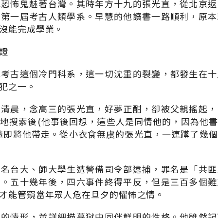
色恐怖鬼魅著台灣。其時年方十九的張光直，從北京返
學第一屆考古人類學系。早慧的他讀書一路順利，原本
沒能完成學業。
證
擇考古這個冷門科系，這一切沈重的裂變，都發生在十
犯之一。
日清晨，念高三的張光直，好夢正酣，卻被父親搖起，
地搜索後(他事後回想，這些人是同情他的，因為他
隨即將他帶走。從小衣食無虞的張光直，一連蹲了幾
多名台大、師大學生遭警備司令部逮捕，罪名是「共匪
」。五十幾年後，四六事件終得平反，但是三百多個難
才能管窺當年眾人危在旦夕的懼怖之情。
問的情形，並詳細描摹獄中同伴鮮明的性格。他雖然記