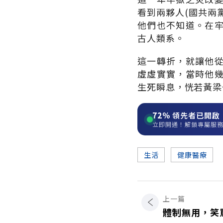
看到兩夥人(國共兩
他們也不知道。在
古人類系。
這一轉折，就讓他
虛虛實實，當時他
生死瞬息，恍若黃梁
72%
領先者已開啟
立即開通！解鎖專屬服
生活
健康醫療
上一篇
體制無用，笑