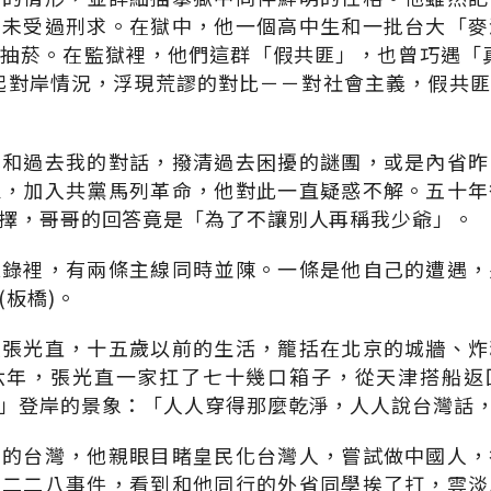
從未受過刑求。在獄中，他一個高中生和一批台大「麥
抽菸。在監獄裡，他們這群「假共匪」，也曾巧遇「
起對岸情況，浮現荒謬的對比－－對社會主義，假共
我和過去我的對話，撥清過去困擾的謎團，或是內省昨
家，加入共黨馬列革命，他對此一直疑惑不解。五十年
擇，哥哥的回答竟是「為了不讓別人再稱我少爺」。
憶錄裡，有兩條主線同時並陳。一條是他自己的遭遇，
(板橋)。
人張光直，十五歲以前的生活，籠括在北京的城牆、炸
六年，張光直一家扛了七十幾口箱子，從天津搭船返
」登岸的景象：「人人穿得那麼乾淨，人人說台灣話
日的台灣，他親眼目睹皇民化台灣人，嘗試做中國人，
了二二八事件，看到和他同行的外省同學挨了打，雲淡