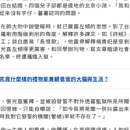
奔回台結婚，四個兒子卻都是道地的北京小孩。「我和
從來沒有芋仔、蕃薯認同的問題。
，在師大附中辦壁報時，就已展露左傾的思想。到了台
。羅剛用階級剝削的角度，解釋許多課文，如《詩經》
長工；談白居易「長恨歌」，他露骨解釋楊貴妃是受剝
張光直左傾得更厲害，和同學辦刊物、寫文章暗頌社會
名單，終遭羅織入獄。
究竟什麼樣的禮物能兼顧爸爸的大腦與生活？
下，張光直獲釋，並被迫發誓不對外透露監獄所見所聞
本回憶錄，只能自嘲說：「如今我將見聞一併抖露出來
時我對它發誓的機關(警總)早就不存在了。」
變他一生做人的態度。他體悟，在那個環境裡，人的好