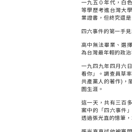
一九五０年代，白
等學歷考進台灣大
業證書，但終究還是
四六事件的第一手見
高中無法畢業、選
為台灣最年輕的政治
一九四九年四月六
看你」。調查員草率
共產黨人的著作)，
圄生涯。
這一天，共有三百
案中的「四六事件
透過張光直的憶筆，
張光直直述他被審