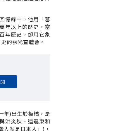
回憶錄中，他用「蕃
萬年以上的歷史，當
百年歷史，卻用它象
古史的張光直體會。
訂閱
一年)出生於板橋，是
與洪炎秋、連震東和
灣人就是日本人」)，