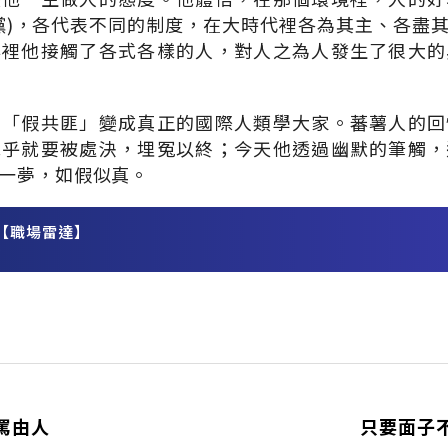
黨)，各代表不同的制度，在大時代裡各為其主、各盡
牢裡他接觸了各式各樣的人，對人之為人發生了很大的
從「假共匪」變成真正的國際人類學大家。蕃薯人的回
幾乎就要被處決，埋冤以終；今天他透過幽默的筆觸，
一夢，如假似真。
【職場雷達】
務
罵由人
只要面子