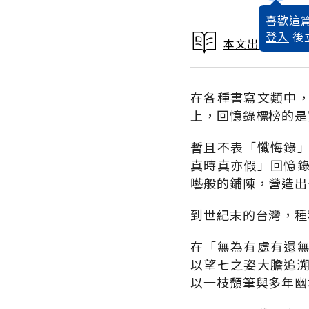
喜歡這篇
登入
後
本文出自 1998
在各種書寫文類中
上，回憶錄標榜的是
暫且不表「懺悔錄
真時真亦假」回憶
囈般的鋪陳，營造出
到世紀末的台灣，種
在「無為有處有還
以望七之姿大膽追
以一枝頹筆與多年幽