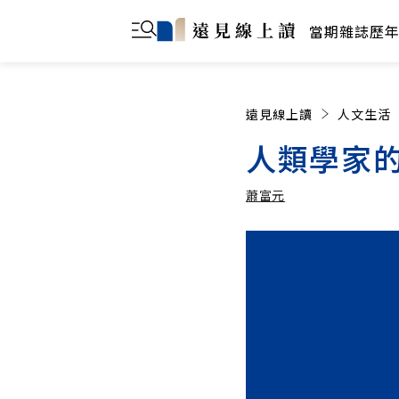
當期雜誌
歷
遠見線上讀
人文生活
人類學家
蕭富元
蕭富元