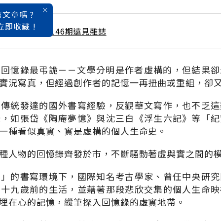
文章嗎 ?
立即收藏 !
 / 8月號雜誌 第146期遠見雜誌
，回憶錄最弔詭－－文學分明是作者虛構的，但結果卻
實況寫真，但經過創作者的記憶一再扭曲或重組，卻
」傳統發達的國外書寫經驗，反觀華文寫作，也不乏這
錄，如張岱《陶庵夢憶》與沈三白《浮生六記》等「紀
一種看似真實、實是虛構的個人生命史。
種人物的回憶錄齊發於市，不斷騷動著虛與實之間的
無」的書寫環境下，國際知名考古學家、曾任中央研究
溯十九歲前的生活，並藉著那段悲欣交集的個人生命映
埋在心的記憶，縱筆探入回憶錄的虛實地帶。