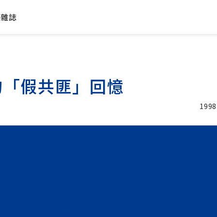
年雜誌
的「假共匪」回憶
1998
加入追蹤