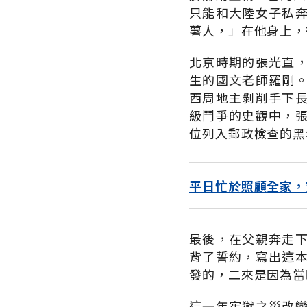
只能和大陸女子私
薯人，」在他身上，
北京時期的張光直
生的國文老師羅剛
西周地主剝削手下
級鬥爭的史觀中，
位列入郵政檢查的黑
平日忙於照顧全家，
最後，在父親奔走
背了誓約，寫出這
發的，二來是因為當
這一年牢獄之災改