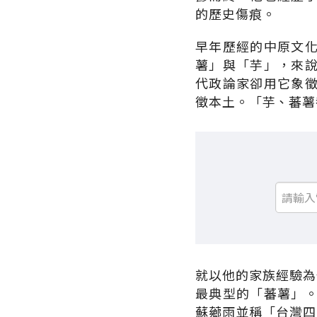
的歷史傷痕。
早年歷經的中原文
薯」與「芋」，來
代政論家卻用它象
徵本土。「芋、蕃薯
就以他的家族經驗為
最典型的「蕃薯」
蘇薌雨並稱「台灣四