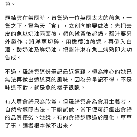
色。
羅綺雲在美國時，曾嘗過一位英國太太的煎魚，一
嘗之下，驚為天「食」，立刻向她要做法：先把去
皮的魚以奶油兩面煎，顏色微黃後起鍋，醬汁要另
外製作；將洋蔥切碎、用橄欖油煎過，再倒入白
酒、酸奶油及鮮奶油，把醬汁淋在魚上烤熟即大功
告成。
不過，羅綺雲這份筆記最近遭竊。極為痛心的她已
無法再做出這道菜的風味，因為分量記不得，不是
味道不對，就是魚的樣子很醜。
有人買食譜只為欣賞，但羅綺雲身為食用主義者，
自然會遵照古法、下廚試做，當下便可評鑑出食譜
的品質優劣。她說，有的食譜步驟過於簡化，草草
了事，讀者根本做不出來。