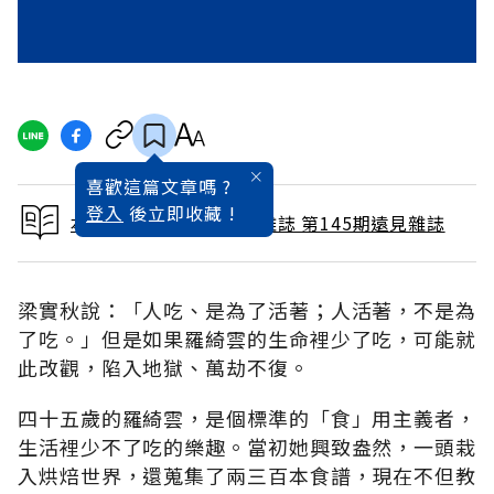
喜歡這篇文章嗎 ?
登入
後立即收藏 !
本文出自 1998 / 7月號雜誌 第145期遠見雜誌
梁實秋說：「人吃、是為了活著；人活著，不是為
了吃。」但是如果羅綺雲的生命裡少了吃，可能就
此改觀，陷入地獄、萬劫不復。
四十五歲的羅綺雲，是個標準的「食」用主義者，
生活裡少不了吃的樂趣。當初她興致盎然，一頭栽
入烘焙世界，還蒐集了兩三百本食譜，現在不但教