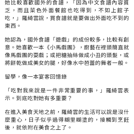
她比較喜歡國外的食譜，「因為中文食譜內容貧
乏，而且菜色外面餐館也吃得到，不如上館子
吃，」羅綺雲說，買食譜就是要做出外面吃不到的
東西。
她認為，國外食譜「遊戲」的成份較多，比較有創
意。她喜歡一本《小馬戲團》，廚藝在裡頭簡直就
像馬戲團的耍戲；或把糖抽絲做成小丑的頭髮，或
將餅乾做成美女的腿，好像水中芭蕾的舞者一般。
留學，像一本宴客回憶錄
「吃對我來說是一件非常重要的事，」羅綺雲表
示。到底吃對她有多重要？
在進入美食天地之前，羅綺雲的生活可以說是沒什
麼重心，日子似乎過得糊里糊塗的，接觸到烹飪
後，就依附在美食之上了。