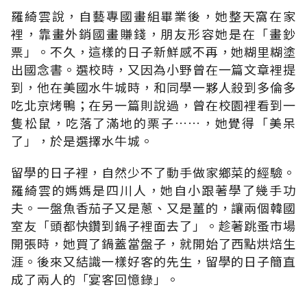
羅綺雲說，自藝專國畫組畢業後，她整天窩在家
裡，靠畫外銷國畫賺錢，朋友形容她是在「畫鈔
票」。不久，這樣的日子新鮮感不再，她糊里糊塗
出國念書。選校時，又因為小野曾在一篇文章裡提
到，他在美國水牛城時，和同學一夥人殺到多倫多
吃北京烤鴨；在另一篇則說過，曾在校園裡看到一
隻松鼠，吃落了滿地的栗子……，她覺得「美呆
了」，於是選擇水牛城。
留學的日子裡，自然少不了動手做家鄉菜的經驗。
羅綺雲的媽媽是四川人，她自小跟著學了幾手功
夫。一盤魚香茄子又是蔥、又是薑的，讓兩個韓國
室友「頭都快鑽到鍋子裡面去了」。趁著跳蚤市場
開張時，她買了鍋蓋當盤子，就開始了西點烘焙生
涯。後來又結識一樣好客的先生，留學的日子簡直
成了兩人的「宴客回憶錄」。