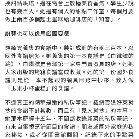
授甜點烘焙，還在電台上散播美食香氣，學生少說
也有幾百人。她還有個人的甜點工作室，每個月要
做上兩百多個起士蛋糕給咖啡店的「知音」。
廚藝也可以像馬戲團耍戲
羅綺雲蒐集的食譜中，裝訂成冊的有兩三百本，以
國外食譜居多。她蒐集的第一本食譜是《白鐵號的
路》，白鐵號是台灣第一家專門賣器具的店，她把
人家出版的烤箱食譜當成收藏。她的第一份國外食
譜則是從一本不起眼的餐具目錄中抄來、教人做
「玉米小杯蛋糕」的食譜。
不過真正的精華是她的私房筆記。羅綺雲逢好菜就
抄的食譜不計其數，而且有「見人就抄」的本事。
她那本歷經十五年、不間斷收錄新菜的私房筆記，
有來自電視烹飪節目的食譜、朋友或國外家庭的私
家秘岌，或者從圖書館翻閱、記錄下來的重點菜