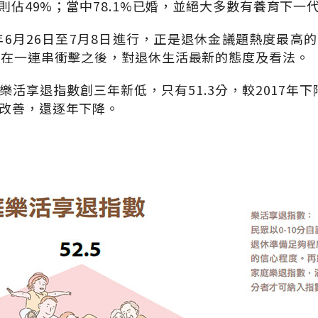
下則佔49%；當中78.1%已婚，並絕大多數有養育下一代
8年6月26日至7月8日進行，正是退休金議題熱度最高
，在一連串衝擊之後，對退休生活最新的態度及看法。
活享退指數創三年新低，只有51.3分，較2017年下
改善，還逐年下降。