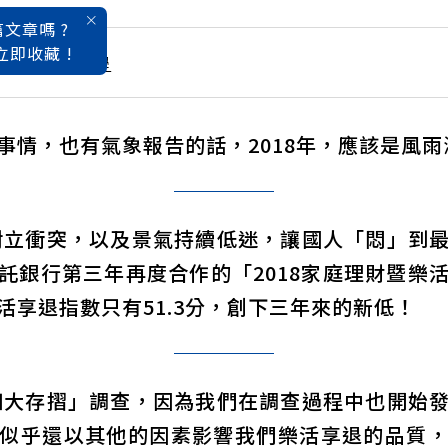
文章嗎 ?
立即收藏 !
半場的優雅哲學
事情，也有氣象報告的話，2018年，應該是風
立衝突，以及景氣持續低迷，讓國人「悶」到
託銀行第三年再度合作的「2018家庭理財暨樂
活享退指數只有51.3分，創下三年來的新低！
大存摺」調查，因為我們在調查過程中也開始
似乎還以其他的因素影響我們樂活享退的品質