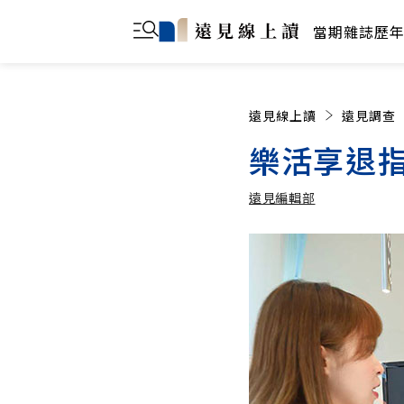
當期雜誌
歷
遠見線上讀
遠見調查
樂活享退指
遠見編輯部
遠見編輯部