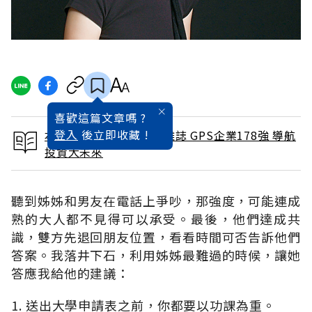
喜歡這篇文章嗎 ?
登入
後立即收藏 !
本文出自 2018 / 5月號雜誌 GPS企業178強 導航
投資大未來
聽到姊姊和男友在電話上爭吵，那強度，可能連成
熟的大人都不見得可以承受。最後，他們達成共
識，雙方先退回朋友位置，看看時間可否告訴他們
答案。我落井下石，利用姊姊最難過的時候，讓她
答應我給他的建議：
1. 送出大學申請表之前，你都要以功課為重。