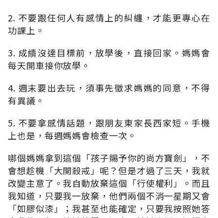
2. 不要跟任何人有感情上的糾纏，才能更專心在
功課上。
3. 成績沒達目標前，放學後，直接回家。媽媽會
每天開車接你放學。
4. 週末要出去玩，須事先徵求媽媽的同意，不得
有異議。
5. 不要拿感情話題，跟朋友東家長西家短。手機
上也是，每週媽媽會檢查一次。
哪個媽媽拿到這個「孩子賜予你的尚方寶劍」，不
會想趁機「大開殺戒」呢？但是才過了三天，我就
改變主意了。我自動放棄這個「行使權利」。而且
我知道，只要我一放棄，他們兩個不消一星期又會
「如膠似漆」；我甚至也能確定，只要我按照她答