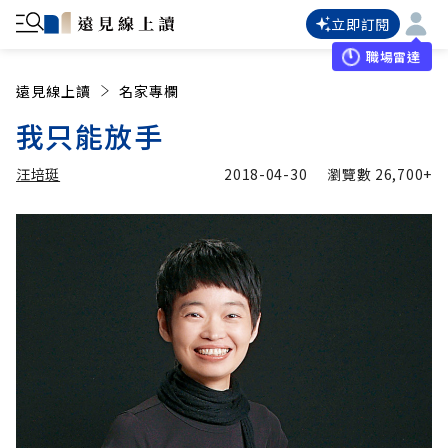
立即訂閱
職場雷達
遠見線上讀
名家專欄
我只能放手
汪培珽
2018-04-30
瀏覽數
26,700+
加入追蹤
汪培珽