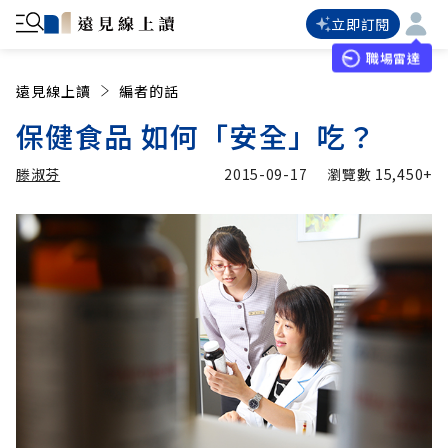
立即訂閱
職場雷達
遠見線上讀
編者的話
保健食品 如何「安全」吃？
滕淑芬
2015-09-17
瀏覽數
15,450+
加入追蹤
滕淑芬