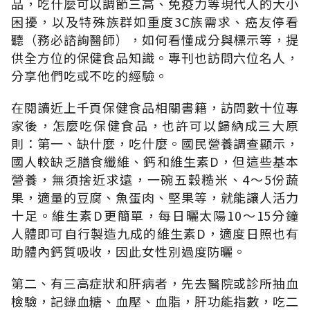
品，吃什麼可以調節三高、免疫力等現代人的大小
困擾，以及特殊族群如重度3C族需求、癌友停看
聽（務必諮詢醫師），如何看懂成分與標示等，提
供全方位的保健食品知識。專刊也訪問六位名人，
分享他們吃或不吃的經驗。
在閱讀近上千頁保健食品相關書籍，訪問數十位專
家後，怎麼吃保健食品，也許可以歸納成三大原
則：第一、缺什麼，吃什麼。國民營養調查顯示，
國人較缺乏膳食纖維、鈣和維生素D，但這些基本
營養，無須捨近求遠，一碗五穀糙米、4～5份蔬
果，適量的豆腐、魚蛋肉、堅果等，就能讓人活力
十足。維生素D更簡單，每日曬太陽10～15分鐘
人體即可自行製造九成的維生素D，適度日照也有
助體內鈣質吸收，因此女性別過度防曬。
第二、有三高症狀和肝病者，先去醫院或診所抽血
檢驗，記錄血糖、血壓、血脂，肝功能指數，吃二