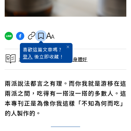
喜歡這篇文章嗎 ?
登入
後立即收藏 !
本文出自聰明吃，才能對身體好
兩派說法都言之有理。而你我就是游移在這
兩派之間，吃得有一搭沒一搭的多數人。這
本專刊正是為像你我這樣「不知為何而吃」
的人製作的。