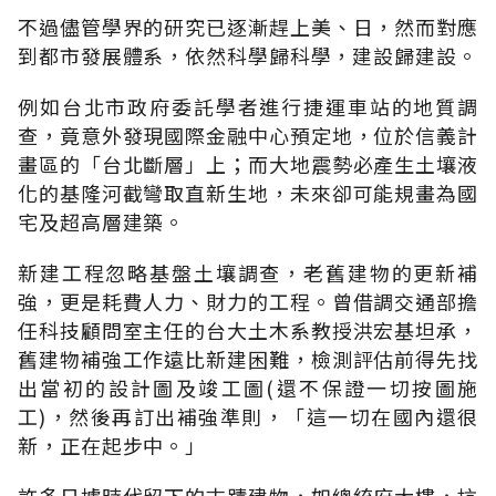
不過儘管學界的研究已逐漸趕上美、日，然而對應
到都市發展體系，依然科學歸科學，建設歸建設。
例如台北市政府委託學者進行捷運車站的地質調
查，竟意外發現國際金融中心預定地，位於信義計
畫區的「台北斷層」上；而大地震勢必產生土壤液
化的基隆河截彎取直新生地，未來卻可能規畫為國
宅及超高層建築。
新建工程忽略基盤土壤調查，老舊建物的更新補
強，更是耗費人力、財力的工程。曾借調交通部擔
任科技顧問室主任的台大土木系教授洪宏基坦承，
舊建物補強工作遠比新建困難，檢測評估前得先找
出當初的設計圖及竣工圖(還不保證一切按圖施
工)，然後再訂出補強準則，「這一切在國內還很
新，正在起步中。」
許多日據時代留下的古蹟建物，如總統府大樓，抗