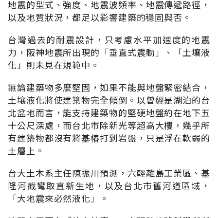
地震的型式、強度、地震波頻率、地震傳遞路徑，
以及地質狀況，都足以影響建築的穩固與否。
台灣過去的耐震設計，只考慮水平加速度的地震
力，阪神地震所出現的「垂直式震動」、「土壤液
化」則未見在規範中。
無論建築物多麼堅固，如果不能與地盤緊密結合，
土壤液化將使建築物完全傾倒。以曾經是湖泊的台
北盆地而言，能支持建築物的堅硬地盤約在地下五
十公尺深處，而台北市除新光等超高大樓，幾乎所
有建築物都沒有將基樁打到岩盤，只是浮在軟弱的
土層上。
台大土木系主任陳振川預測，六輕離島工業區、基
隆河截彎取直新生地，以及台北市舊河道區域，
「大地震來必然液化」。