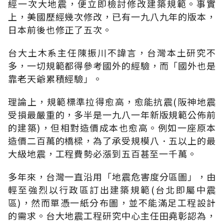
經一次大地震，便立即檢討修改建築規範。事實
上，美國歷經幾次修改，已有一九八九年的版本，
日本前後也修正了五次。
台大土木系主任陳振川不諱言，台灣本土研究不
多，一切規範都得參考國外的經驗，而「國外也是
靠老天爺累積經驗」。
理論上，規範標準拉得愈高，愈能抗震(阪神地震
受損最嚴重的，多半是一九八一年新版規範公佈前
的建築)，但相對造價成本也愈高。例如一座原本
造價二百萬的橋樑，為了承受規模八．五以上的最
大級地震，工程費勢必漲到五百甚至一千萬。
多年來，台灣一直沿用「地震危害度分區圖」，由
輕至強烈以行政區訂出建築規範(台北即屬中震
區)，然而單憑一紙分布圖，並不能滿足工程設計
的需求。台大地震工程研究中心主任田堯彰認為，