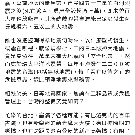
震，嘉南地區的斷層帶，自民國五十三年的白河烈
震之後(死亡逾百、房屋全毀超過上萬)，即未曾再
大量釋放能量，其所蘊藏的災害潛能已足以發生芮
氏規模六．五以上的大地震。
誰也沒把握測得準地震何時來、以什麼型式發生，
或震在哪裡，就像規模七．二的日本阪神大地震，
竟是突發在一萬年未有大地震的「安全地帶」。然
而處於環太平洋地震帶、每年平均發生二二００次
地震的台灣(包括無感地震)，恃「吾有以待之」的
危機意識，遠比預測地震來得務實。
相較於美、日等地震國家，無論在工程品質或危機
管理上，台灣的整備究竟如何？
忙碌的台北，塞滿了各種可能；有巴洛克式的百年
古蹟，也有新竄起的新光摩天大樓；有日據時期的
老橋，也有跨距長過百公尺的新建高架橋；有阻了