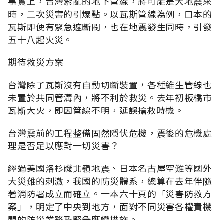
事實上，台灣紊亂的地下管線，將可能是大地震來
時，二次災害的引爆點。以瓦斯管線為例，口本的
瓦斯即便有緊急遮斷閥，也在地震發生同時，引發
五十八起火災。
期待救災方案
台灣除了瓦斯沒有自動切斷裝置，各種維生管線也
未置於共同管溝內，將不利於救災。去年初板橋市
瓦斯大火，即因管線不明，延誤搶救時機。
台灣震前的工程整備固然隱伏危機，震後的危機處
理是否足以應對一切災害？
經過美國洛杉磯北嶺地震、日本名古屋空難等國外
大災難的刺激，我國的防災體系，總算在去年伴隨
著消防署成立而確立。一本六十頁的「災害防救方
案」，明定了中央到地方，面對不同災害各權責機
關的防災業務及緊急應變措施。