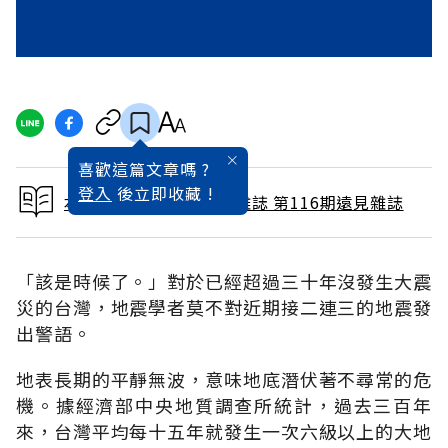
喜歡這篇文章嗎 ?
登入
後立即收藏 !
本文出自 1996 / 2月號雜誌 第116期遠見雜誌
「該是時候了。」對於已經超過三十年沒發生大震
災的台灣，地震學者莫不對近期接二連三的地震發
出警語。
地表長期的平靜無波，意味地底潛伏著不尋常的危
機。據經濟部中央地質調查所統計，過去三百年
來，台灣平均每十五年就發生一次六級以上的大地