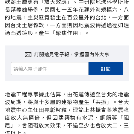
軟弱土層更有「放大效應」。中研院地球科學所所
長葉義雄舉例，民國七十五年花蓮外海規模六．八
的地震，主災區竟發生在百公里外的台北，一方面
因台北土層鬆軟，一方面則因地震波傳遞途徑如透
過凸透鏡般，產生「聚焦作用」。
訂閱遠見電子報，掌握國內外大事
訂閱
地震工程專家據此估算，由花蓮傳遞至台北的地震
波周期，將與十多層的建築物產生「共振」。台大
地震中心主任田堯彰解釋，理論上共振會將地震強
度放大無窮倍，但因建築物有水泥、鋼筋等「阻
尼」，會阻礙放大效果，不過至少也會放大二、三
倍以上。