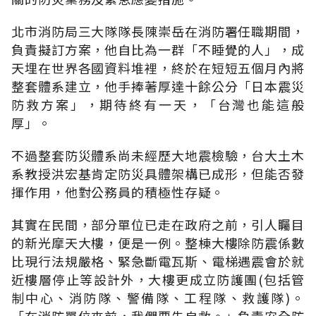
北市消防局三大隊隊長陳崇岳在消防署任職期間，
負責擬訂方案，他自比為一群「不睡覺的人」，成
天埋在世界各國資料堆裡，終於在短短五個月內將
整套體系建立，他手捧著厚達十餘公分「日本震災
防救方案」，期待終有一天，「台灣也能這般
厚」。
不過整套防災體系尚未經歷大地震檢驗，台大土木
系教授洪宏基肯定防災具體架構已成形，但能否發
揮作用，他對公務員的積極性存疑。
其實在民間，部分單位已走在政府之前，引人矚目
的新光摩天大樓，便是一例。整棟大樓除防震係數
比現行法規嚴格、緊急斷電瓦斯、電梯遇震會於就
近樓層停止等設計外，大樓更成立防護團(包括管
制中心、消防隊、警備隊、工程隊、救護隊)。
「在消防單位來前，我們要先自救。」負責安全防