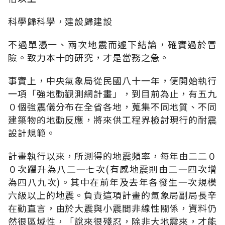
科學歸科學，建設歸建設
不過單憑一、兩次地震而遽下結論，確實過於冒
險。致力本十的研究，才是當務之急。
事實上，中央氣象局從民國八十一年，便開始執行
一項「強地動觀測網計畫」，到目前為止，有五九
０個強震儀分布在全省各地，蒐集不同地質、不同
建築物的地動反應，將來供工程界檢討現行的耐震
設計規範。
計畫執行以來，所測得的地震頻率，每年由二二０
０次躍升為八二一七次(有感地震則由二一四次增
為四八九次)。其中在前年及去年各發生一次規模
六級以上的地震。負責這項計畫的氣象局副局長辛
在勤直言，由於大震與小震間非線性關係，資料仍
然很區域性，「說來很殘忍，除非大地震來，才能