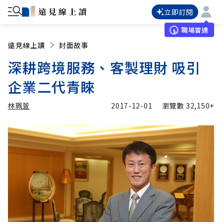
立即訂閱
職場雷達
遠見線上讀
封面故事
深耕跨境服務、客製理財 吸引
企業二代青睞
林珮萱
2017-12-01
瀏覽數
32,150+
加入追蹤
林珮萱