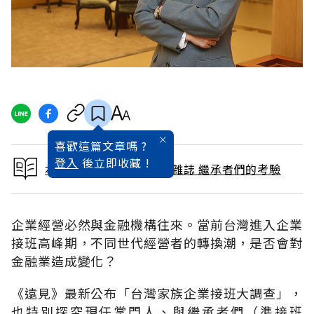
喜歡這篇文章嗎 ?
登入
後立即收藏 !
本文出自 2017 / 12月號雜誌 繼承者們的考驗
企業經營必然與金融機構往來。當前台灣進入企業
接班高峰期，不同世代經營者的轉換潮，是否會對
金融業造成變化？
《遠見》最新公布「台灣家族企業接班大調查」，
也特別探究現任掌門人、與繼承者們（準接班