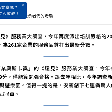
文章嗎 ?
立即收藏 !
 / 12月號雜誌 繼承者們的考驗
遠見》服務業大調查，今年再度派出培訓嚴格的2
點，為261家企業的服務品質打出最新分數。
業奧斯卡獎」的《遠見》服務業大調查，今年
.19分，僅能算勉強合格。跟去年相比，今年調查
與遊樂園。值得一提的是，安麗創下七連霸驚人紀
屆冠軍。