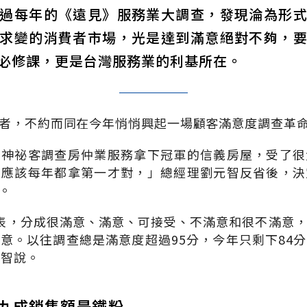
過每年的《遠見》服務業大調查，發現淪為形
求變的消費者市場，光是達到滿意絕對不夠，
必修課，更是台灣服務業的利基所在。
者，不約而同在今年悄悄興起一場顧客滿意度調查革
》神祕客調查房仲業服務拿下冠軍的信義房屋，受了很
義應該每年都拿第一才對，」總經理劉元智反省後，決
。
表，分成很滿意、滿意、可接受、不滿意和很不滿意
意。以往調查總是滿意度超過95分，今年只剩下84
元智說。
 九成銷售額是鐵粉