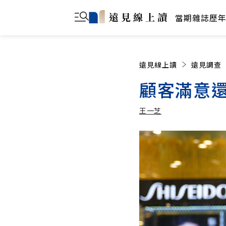
當期雜誌
歷
遠見線上讀
遠見調查
顧客滿意還
王一芝
王一芝