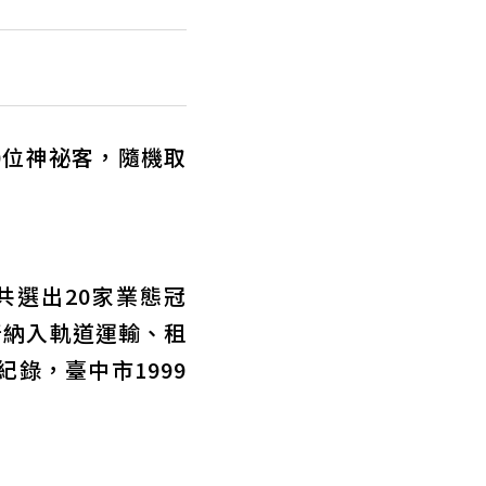
0位神祕客，隨機取
共選出20家業態冠
新納入軌道運輸、租
錄，臺中市1999