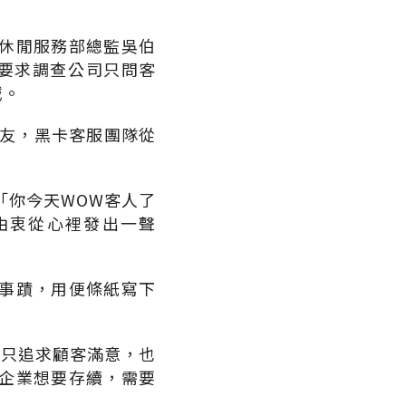
休閒服務部總監吳伯
要求調查公司只問客
誠。
朋友，黑卡客服團隊從
「你今天WOW客人了
人由衷從心裡發出一聲
的事蹟，用便條紙寫下
業只追求顧客滿意，也
企業想要存續，需要