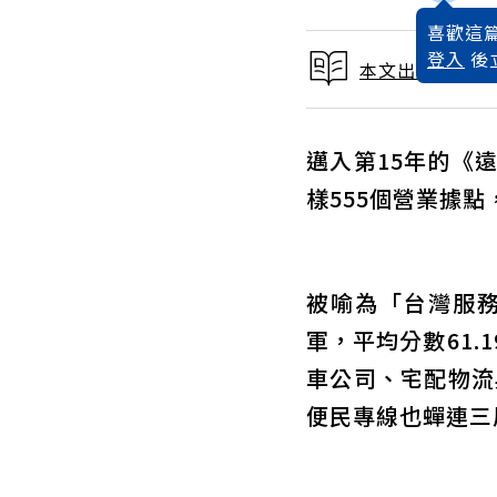
喜歡這篇
登入
後
本文出自 2017
邁入第15年的《
樣555個營業據
被喻為「台灣服務
軍，平均分數61
車公司、宅配物流
便民專線也蟬連三