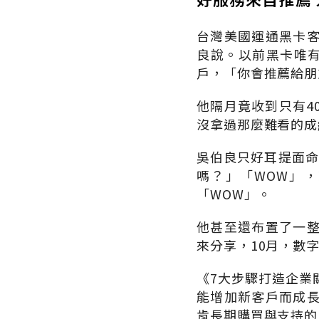
台灣美國運通黑卡
良說。以前黑卡唯
戶，「你會推薦給朋
他隔月竟收到只有4
沒拿過那麼難看的成
吳伯良只好耳提面命
嗎？」「WOW」，
「WOW」。
他甚至還布置了一整
來分享，10月，數
《7大步驟打造企業
能增加新客戶而成
肯長期購買與支持的