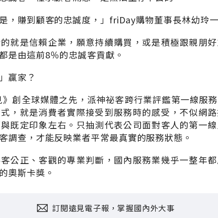
是，賺到顧客的忠誠度，」friDay購物董事長林幼玲
指的就是信賴企業，願意持續購買，或是積極跟親朋好
都是由這前8％的忠誠客貢獻。
」贏家？
遠見》創全球媒體之先，派神祕客跨行業評鑑第一線服
方式，就是消費者實際接受到服務時的感受，不似網路
模與既定印象左右。只抽測代表公司面對客人的第一線
客調查，才能反映業者平常最真實的服務狀態。
祕客公正、客觀的專業判斷，國內服務業幾乎一整年都
的奧斯卡獎。
訂閱遠見電子報，掌握國內外大事