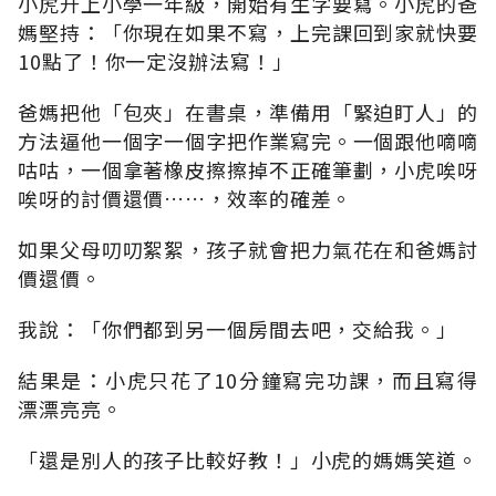
小虎升上小學一年級，開始有生字要寫。小虎的爸
媽堅持：「你現在如果不寫，上完課回到家就快要
10點了！你一定沒辦法寫！」
爸媽把他「包夾」在書桌，準備用「緊迫盯人」的
方法逼他一個字一個字把作業寫完。一個跟他嘀嘀
咕咕，一個拿著橡皮擦擦掉不正確筆劃，小虎唉呀
唉呀的討價還價……，效率的確差。
如果父母叨叨絮絮，孩子就會把力氣花在和爸媽討
價還價。
我說：「你們都到另一個房間去吧，交給我。」
結果是：小虎只花了10分鐘寫完功課，而且寫得
漂漂亮亮。
「還是別人的孩子比較好教！」小虎的媽媽笑道。