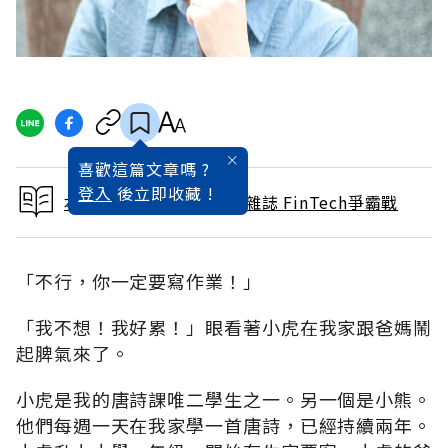
喜歡這篇文章嗎 ?
登入
後立即收藏 !
本文出自 2017 / 10月號雜誌 FinTech爭霸戰
「不行，你一定要寫作業！」
「我不想！我好累！」眼看著小虎在我家跟爸媽鬧
起脾氣來了。
小虎是我的唐詩課唯二學生之一。另一個是小熊。
他們每週一天在我家學一首唐詩，已經持續兩年。