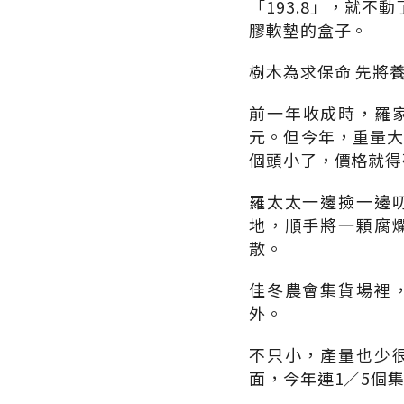
「193.8」，就
膠軟墊的盒子。
樹木為求保命 先將
前一年收成時，羅家
元。但今年，重量大
個頭小了，價格就得
羅太太一邊撿一邊
地，順手將一顆腐
散。
佳冬農會集貨場裡
外。
不只小，產量也少
面，今年連1∕5個