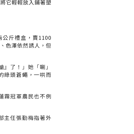
，將它輕輕放入鋪著塑
公斤禮盒，賣1100
度、色澤依然誘人，但
艙』了！」她「唰」
的綠頭蒼蠅，一哄而
蓮霧冠軍農民也不例
部主任張勤梅指著外