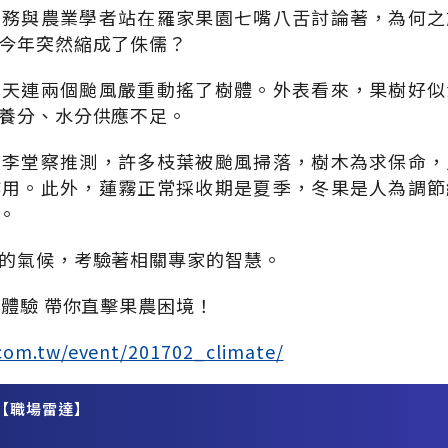
業務與農業學者站在羅家果園七嘴八舌討論著，為何之
今年突然縮成了侏儒？
夏天連兩個颱風嚴重動搖了樹體。外表看來，果樹好似
養分、水分供應不足。
授李堂察推測，許多枝葉被颱風掃落，樹木為求保命，
作用。此外，蓮霧正常採收期是夏季，冬果是人為調節
。
的氣候，考驗著相關專家的智慧。
新體驗 帶你直擊果農困境！
com.tw/event/201702_climate/
【職場雷達】
務