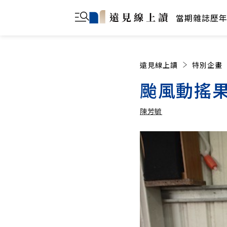
當期雜誌
歷
遠見線上讀
特別企畫
颱風動搖果
陳芳毓
陳芳毓