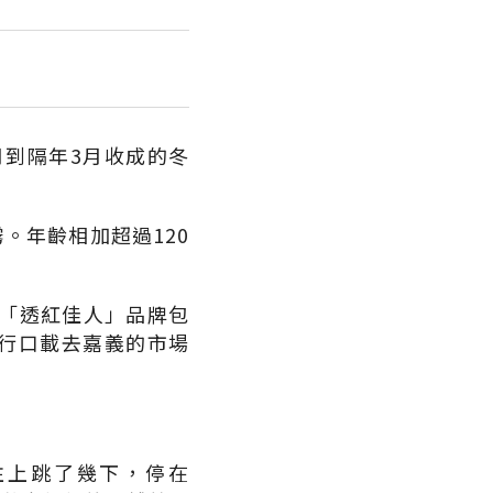
月到隔年3月收成的冬
。年齡相加超過120
。
「透紅佳人」品牌包
由行口載去嘉義的市場
往上跳了幾下，停在