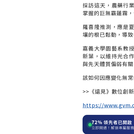
採訪這天，農藥行
掌握的巨無霸蓮霧，
羅喜隆推測，應是
壤的根已鬆動，導致
嘉義大學園藝系教
新葉，以維持光合
與先天體質偏弱有關
該如何因應變化無常
>>《遠見》數位創
https://www.gvm.
72%
領先者已開啟
立即開通！解鎖專屬服