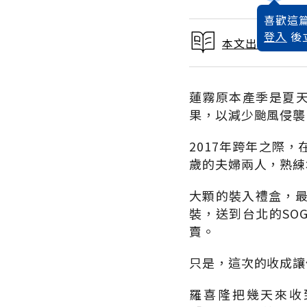
喜歡這篇
登入
後
本文出自 2017
蓮霧原本產季是夏天
果，以減少颱風侵襲
2017年跨年之際
歲的夫婦兩人，熟練
大顆的裝入禮盒，
裝，送到台北的SO
賣。
只是，這次的收成讓
羅喜隆把幾天來收