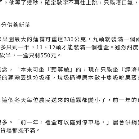
不動了。他等了幾秒，確定數字不再往上跳，只能嘆口氣
養分供養新葉
果園最大的蓮霧可重達330公克，九顆就裝滿一個兩
多只剩一半，11、12顆才能裝滿一個禮盒。雖然甜
砍半，一盒只剩550元。
叨念，「本來可坐『頭等艙』的，現在只能坐『經濟
爛的蓮霧丟進垃圾桶，垃圾桶裡原本數十隻吸吮果蜜
，這個冬天每位農民送來的蓮霧都變小了，前一年的
很多。「前一年，禮盒可以擺到停車場，」農會供銷
集貨場都擺不滿。