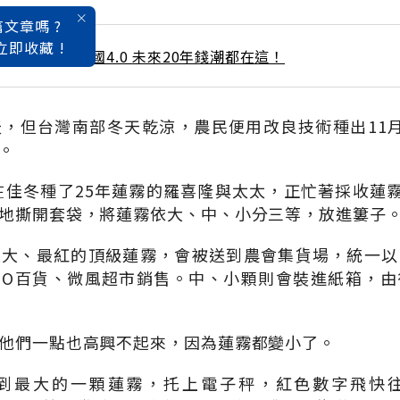
文章嗎 ?
立即收藏 !
 / 3月號雜誌 泰國4.0 未來20年錢潮都在這！
，但台灣南部冬天乾涼，農民便用改良技術種出11
。
，在佳冬種了25年蓮霧的羅喜隆與太太，正忙著採收蓮霧
地撕開套袋，將蓮霧依大、中、小分三等，放進簍子
最大、最紅的頂級蓮霧，會被送到農會集貨場，統一以
GO百貨、微風超市銷售。中、小顆則會裝進紙箱，
他們一點也高興不起來，因為蓮霧都變小了。
到最大的一顆蓮霧，托上電子秤，紅色數字飛快