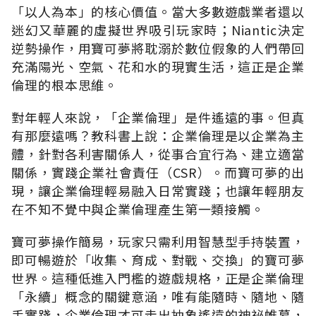
「以人為本」的核心價值。當大多數遊戲業者還以
迷幻又華麗的虛擬世界吸引玩家時；Niantic決定
逆勢操作，用寶可夢將耽溺於數位假象的人們帶回
充滿陽光、空氣、花和水的現實生活，這正是企業
倫理的根本思維。
對年輕人來說，「企業倫理」是件遙遠的事。但真
有那麼遠嗎？教科書上說：企業倫理是以企業為主
體，針對各利害關係人，從事合宜行為、建立適當
關係，實踐企業社會責任（CSR）。而寶可夢的出
現，讓企業倫理輕易融入日常實踐；也讓年輕朋友
在不知不覺中與企業倫理產生第一類接觸。
寶可夢操作簡易，玩家只需利用智慧型手持裝置，
即可暢遊於「收集、育成、對戰、交換」的寶可夢
世界。這種低進入門檻的遊戲規格，正是企業倫理
「永續」概念的關鍵意涵，唯有能隨時、隨地、隨
手實踐，企業倫理才可走出抽象遙遠的神祕帷幕，