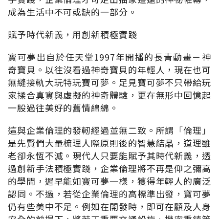
成為生活中不可或缺的一部分。
賦予時代新義，用創新積極實踐
寶可夢出自於任天堂1997年開播的長青動畫－神
奇寶貝。以往沒看過神奇寶貝的年輕人，現在也可
無縫接軌大玩特玩寶可夢。足見寶可夢不只帶給玩
家揉合真實與虛擬的神奇體驗，更在無形中回憶起
一股過往美好的舊情綿綿。
這與企業倫理的發軔經過並無二致。所謂「倫理」
是先賢們大量梳理人際原則後的智慧結晶，道理雖
老卻永恆不滅。現代人只要能賦予其時代新義，透
過創新手法積極實踐，企業倫理將不再是仰之彌高
的學問，遲早能如寶可夢一樣，獲得年輕人的廣泛
認同。不過，若從企業倫理的高標準出發，寶可夢
仍有些美中不足。例如在開發時，即可在顧及人身
安全的前提下，將若干重要交通設施、機密重鎮等