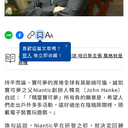
喜歡這篇文章嗎 ?
登入
後立即收藏 !
本文出自 2016 / 9月號雜誌 哈日新主張 風格就是
商機
持平而論，寶可夢的席捲全球有其脈絡可循，誠如
寶可夢之父Niantic創辦人韓克（John Hanke）
自述：「『精靈寶可夢』所背負的願景是，希望人
們走出戶外多多活動，遠好過坐在陰暗房間裡，頭
戴電子裝置玩遊戲。」
換句話說，Niantic早在研發之初，就決定回歸