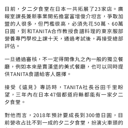
目前，夕二夕食堂在日本一共拓展了23家店。廣
報室課長兼新事業開拓擔當富增俊介坦言，爭取加
盟的人很多，但門檻很高，必須先花50萬、60萬
日圓，到和TANITA合作教授食譜料理的東京服部
營養專門學校上課十天，通過考試後，再接受總部
評估。
一旦通過審核，不一定得開像丸之內一般的獨立餐
廳，例如本來是賣漢堡的美式餐廳，也可以同時提
供TANITA食譜給客人選擇。
接受《遠見》專訪時，TANITA社長谷田千里盼
望，三年內在日本47個都道府縣都能有一家夕二
夕食堂。
對他而言，2018年預計要成長到300億日圓，目
前營收占比不到一成的夕二夕食堂，扮演火車頭的