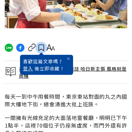
喜歡這篇文章嗎 ?
登入
後立即收藏 !
本文出自 2016 / 9月號雜誌 哈日新主張 風格就是
商機
每天一到中午用餐時間，東京車站對面的丸之內國
際大樓地下街，總會湧進大批上班族。
一間擁有光線充足的大面落地窗餐廳，明明已下午
1點半，店裡70個位子仍座無虛席，而門外還有許