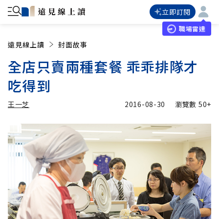
立即訂閱
職場雷達
遠見線上讀
封面故事
全店只賣兩種套餐 乖乖排隊才
吃得到
王一芝
2016-08-30
瀏覽數
50+
加入追蹤
王一芝