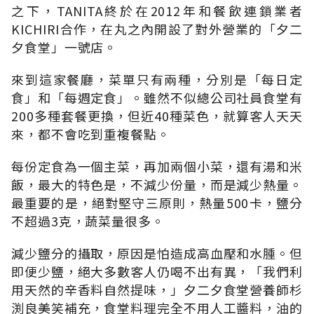
之下，TANITA終於在2012年和餐飲連鎖業者
KICHIRI合作，在丸之內開設了對外營業的「夕二
夕食堂」一號店。
來到這家餐廳，菜單只有兩種，分別是「每日定
食」和「每週定食」。雖然不似總公司社員食堂有
200多種套餐更換，但近40種菜色，就算客人天天
來，都不會吃到重複餐點。
每份定食為一個主菜，再加兩個小菜，還有湯和米
飯，最大的特色是，不減少份量，而是減少熱量。
最重要的是，絕對堅守三原則，熱量500卡，鹽分
不超過3克，蔬菜量很多。
減少鹽分的攝取，原因是怕造成高血壓和水腫。但
即便少鹽，絕大多數客人仍喝不出有異，「我們利
用天然的辛香料自然提味，」夕二夕食堂營養師杉
渕良美笑補充，食堂料理完全不用人工醬料，油的