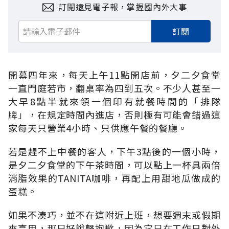
訂閱遠見電子報，掌握國內外大事
訂閱
開幕四年來，每天上午11點開店前，夕二夕食堂
一直門庭若市，翻桌率為四到五次。不少人甚至一
大早8點半就來領一個印有就餐時間的「排隊
牌」，在規定時間內進店，否則極有可能會錯過這
家每天只營業4小時、只供應午餐的餐廳。
若是趕不上中餐的客人，下午3點後的一個小時，
是夕二夕食堂的下午茶時間，可以點上一杯具兩倍
消脂效果的TANITA咖啡，再配上用甜地瓜做成的
蛋糕。
如果不湊巧，並不在這附近上班，想要週末或假期
來享用，那只好說聲抱歉，因為它只在工作日對外