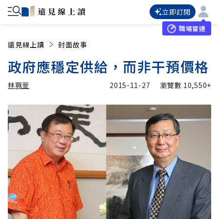
立即訂閱
職場雷達
遠見線上讀
封面故事
政府應穩定供給，而非干預價格
林珮萱
2015-11-27
瀏覽數
10,550+
加入追蹤
林珮萱