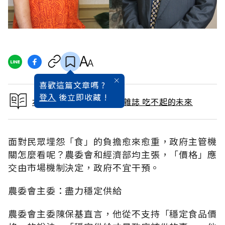
喜歡這篇文章嗎 ?
登入
後立即收藏 !
本文出自 2015 / 12月號雜誌 吃不起的未來
面對民眾埋怨「食」的負擔愈來愈重，政府主管機
關怎麼看呢？農委會和經濟部均主張，「價格」應
交由市場機制決定，政府不宜干預。
農委會主委：盡力穩定供給
農委會主委陳保基直言，他從不支持「穩定食品價