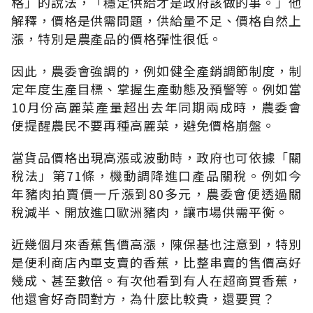
格」的說法，「穩定供給才是政府該做的事。」他
解釋，價格是供需問題，供給量不足、價格自然上
漲，特別是農產品的價格彈性很低。
因此，農委會強調的，例如健全產銷調節制度，制
定年度生產目標、掌握生產動態及預警等。例如當
10月份高麗菜產量超出去年同期兩成時，農委會
便提醒農民不要再種高麗菜，避免價格崩盤。
當貨品價格出現高漲或波動時，政府也可依據「關
稅法」第71條，機動調降進口產品關稅。例如今
年豬肉拍賣價一斤漲到80多元，農委會便透過關
稅減半、開放進口歐洲豬肉，讓市場供需平衡。
近幾個月來香蕉售價高漲，陳保基也注意到，特別
是便利商店內單支賣的香蕉，比整串賣的售價高好
幾成、甚至數倍。有次他看到有人在超商買香蕉，
他還會好奇問對方，為什麼比較貴，還要買？