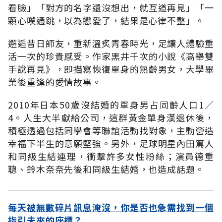
看臉」「對方的名字還沒想出，就互道再見」「一
顆心噗通跳，以為戀愛了，結果是心律不整」。
邂逅昔日師友，重新溫炙青春時光，足讓人體驗重
活一次的珍貴感受。作家黑井千次的小說《高舉雙
手說再見》，即描寫恢復單身的熟齡男女，大學畢
業後重逢的愛情故事。
2010年日本50歲沒結婚的單身男占同齡人口1／
4。人生大半獻給公司，這群黃金單身漢退休後，
積極透過包括同學會等聯誼活動找對象，主動營造
幸福下半生的意願堅強。另外，足球明星內田篤人
和同級生結連理，衝擊許多女性粉絲；演員德重
聰、鈴木奈奈先後和同級生結婚，也造成話題。
每天被無數碎片訊息淹沒，你是否也急需找到一個
指引未來的座標？