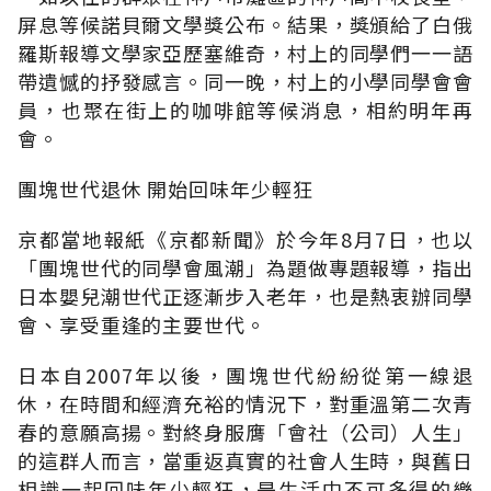
屏息等候諾貝爾文學獎公布。結果，獎頒給了白俄
羅斯報導文學家亞歷塞維奇，村上的同學們一一語
帶遺憾的抒發感言。同一晚，村上的小學同學會會
員，也聚在街上的咖啡館等候消息，相約明年再
會。
團塊世代退休 開始回味年少輕狂
京都當地報紙《京都新聞》於今年8月7日，也以
「團塊世代的同學會風潮」為題做專題報導，指出
日本嬰兒潮世代正逐漸步入老年，也是熱衷辦同學
會、享受重逢的主要世代。
日本自2007年以後，團塊世代紛紛從第一線退
休，在時間和經濟充裕的情況下，對重溫第二次青
春的意願高揚。對終身服膺「會社（公司）人生」
的這群人而言，當重返真實的社會人生時，與舊日
相識一起回味年少輕狂，是生活中不可多得的樂