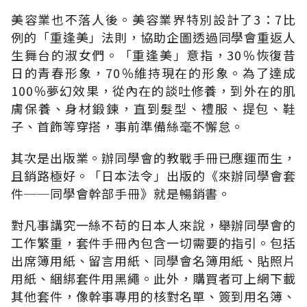
美容業也不落人後。美容業界特別設計了3：7比
例的「重逢美」法則，協助企圖透過同學會重返人
生舞台的淑女們。「重逢美」意指，30％恢復昔
日的青春形象，70％維持現在的形象。為了達成
100％夢幻效果，從內在的談吐修養，到外在的肌
膚保養、身材鍛鍊，直到髮型、禮服、提包、鞋
子、首飾等穿搭，事前準備絲毫不懈怠。
其次是出版業。辦同學會的教戰手冊已應運而生，
且銷路極好。「日本法令」出版的《來辦同學會套
件──同學會幹部手冊》就是暢銷書。
對凡事講究一絲不苟的日本人來說，舉辦同學會的
工作繁重，套件手冊內包含一切需要的指引。包括
出席簿用紙、留言用紙、同學會名簿用紙、貼照片
用紙、綑綁套件用黑繩。此外，購買者可上網下載
其他套件，像幹事專用的核對名單、簽到用名簿、