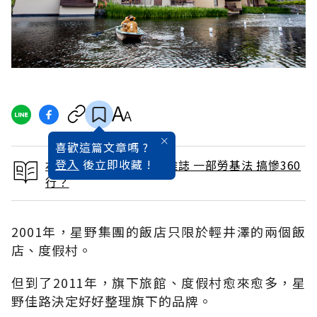
喜歡這篇文章嗎 ?
登入
後立即收藏 !
本文出自 2015 / 7月號雜誌 一部勞基法 搞慘360
行？
2001年，星野集團的飯店只限於輕井澤的兩個飯
店、度假村。
但到了2011年，旗下旅館、度假村愈來愈多，星
野佳路決定好好整理旗下的品牌。