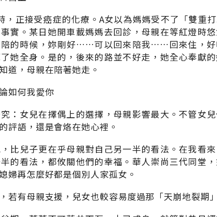
時，正接受癌症的化療。A女以為媽媽受不了「雙重
了事實。某日她開車載媽媽去回診，母親在等紅燈時悠
人陪的時候，妳剛好……可以回來陪我……回來住，好
摩了她全身。是的，後來的路並不好走，她全心奉獻的
知道，母親在陪著她走。
論如何我愛你
研究：女兒在擇偶上的選擇，母親影響最大。不管女兒
的評語，還是會烙在她心裡。
兒，比兒子更在乎母親對自己另一半的看法。在我看來
一半的看法，都攸關他們的幸福。華人崇尚三代同堂，
媳婦再怎麼好都是個別人家孤女。
，若有母親支援，兒女也較容易度過那「天崩地裂期