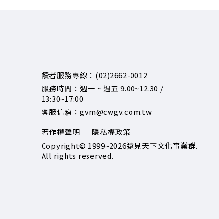
讀者服務專線：(02)2662-0012
服務時間：週一 ~ 週五 9:00~12:30 /
13:30~17:00
客服信箱：gvm@cwgv.com.tw
著作權聲明
隱私權政策
Copyright© 1999~2026
遠見天下文化事業群.
All rights reserved.