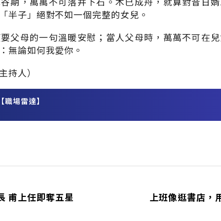
低谷期，萬萬不可落井下石。木已成舟，就算對昔日婿
「半子」絕對不如一個完整的女兒。
望要父母的一句溫暖安慰；當人父母時，萬萬不可在兒
：無論如何我愛你。
主持人）
【職場雷達】
務
長 甫上任即奪五星
上班像逛書店，