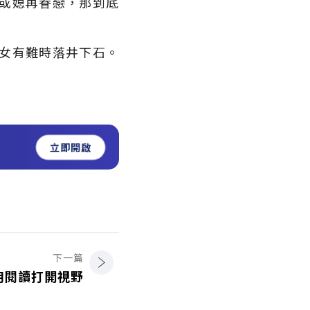
或媳再眷戀，那到底
女有難時落井下石。
立即開啟
下一篇
用閱讀打開視野