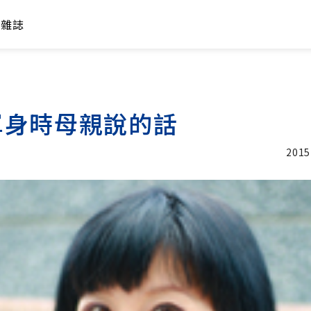
年雜誌
單身時母親說的話
2015
加入追蹤