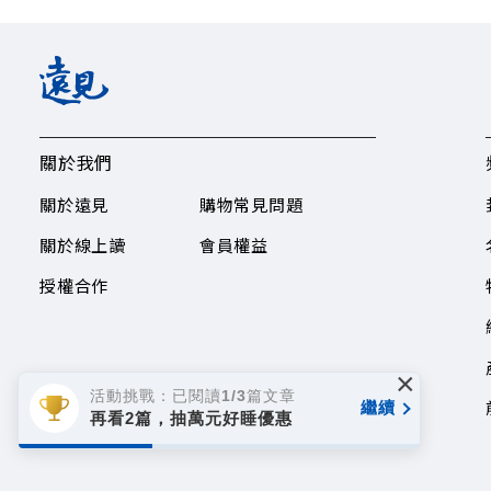
關於我們
關於遠見
購物常見問題
關於線上讀
會員權益
授權合作
×
活動挑戰：已閱讀1/3篇文章
繼續
再看2篇，抽萬元好睡優惠