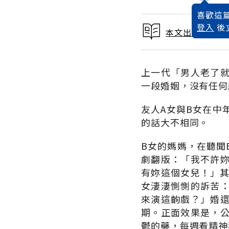
喜歡這篇
登入
後
本文出自 2015
上一代「男人老了
一段婚姻，沒有任何
友人A女與B女在中
的話大不相同。
B女的媽媽，在聽聞
劇翻版：「我不許
有妳這個女兒！」其
女淒淒惻惻的訴苦
來演這齣戲？」婚
期。正面效果是，
鬱的藥，每週看精神