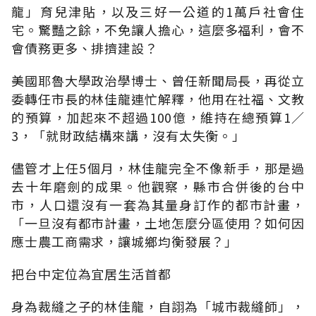
龍」育兒津貼，以及三好一公道的1萬戶社會住
宅。驚豔之餘，不免讓人擔心，這麼多福利，會不
會債務更多、排擠建設？
美國耶魯大學政治學博士、曾任新聞局長，再從立
委轉任市長的林佳龍連忙解釋，他用在社福、文教
的預算，加起來不超過100億，維持在總預算1／
3，「就財政結構來講，沒有太失衡。」
儘管才上任5個月，林佳龍完全不像新手，那是過
去十年磨劍的成果。他觀察，縣市合併後的台中
市，人口還沒有一套為其量身訂作的都市計畫，
「一旦沒有都市計畫，土地怎麼分區使用？如何因
應士農工商需求，讓城鄉均衡發展？」
把台中定位為宜居生活首都
身為裁縫之子的林佳龍，自詡為「城市裁縫師」，