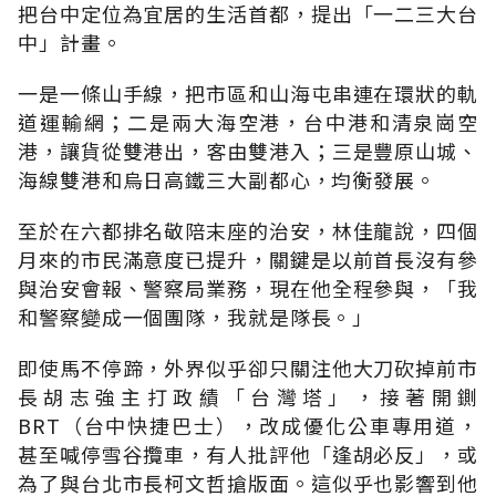
把台中定位為宜居的生活首都，提出「一二三大台
中」計畫。
一是一條山手線，把市區和山海屯串連在環狀的軌
道運輸網；二是兩大海空港，台中港和清泉崗空
港，讓貨從雙港出，客由雙港入；三是豐原山城、
海線雙港和烏日高鐵三大副都心，均衡發展。
至於在六都排名敬陪末座的治安，林佳龍說，四個
月來的市民滿意度已提升，關鍵是以前首長沒有參
與治安會報、警察局業務，現在他全程參與，「我
和警察變成一個團隊，我就是隊長。」
即使馬不停蹄，外界似乎卻只關注他大刀砍掉前市
長胡志強主打政績「台灣塔」，接著開鍘
BRT（台中快捷巴士），改成優化公車專用道，
甚至喊停雪谷攬車，有人批評他「逢胡必反」，或
為了與台北市長柯文哲搶版面。這似乎也影響到他