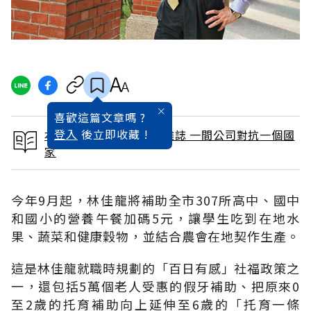
喜歡這篇文章嗎 ?
登入
後立即收藏 !
本文出自 2015 / 6月號雜誌 一間公司對抗一個國
家
今年9月起，林佳龍將補助全市307所高中、國中
和國小的營養午餐加碼5元，讓學生吃到在地水
果、蔬菜和健康穀物，並結合農會在地契作生產。
這是林佳龍就職時規劃的「百日有感」社福政策之
一，還包括5萬個老人受惠的假牙補助、把原來0
至2歲的托育補助向上延伸至6歲的「托育一條