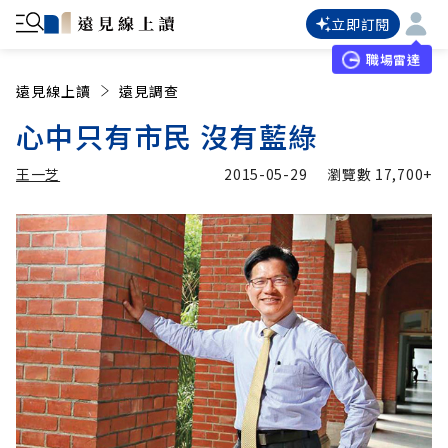
立即訂閱
職場雷達
遠見線上讀
遠見調查
心中只有市民 沒有藍綠
王一芝
2015-05-29
瀏覽數
17,700+
加入追蹤
王一芝