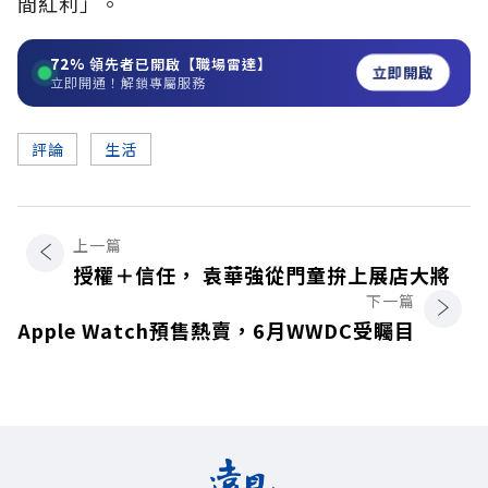
間紅利」。
72%
領先者已開啟【職場雷達】
立即開啟
立即開通！解鎖專屬服務
評論
生活
上一篇
授權＋信任， 袁華強從門童拚上展店大將
下一篇
Apple Watch預售熱賣，6月WWDC受矚目