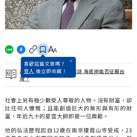
喜歡這篇文章嗎 ?
登入
後立即收藏 !
本文出自 2015 / 5月號雜誌 海底撈能否征服台
灣？
社會上另有極少數受人尊敬的人物。沒有財富，卻
比任何人慷慨；且能創造巨大的無形與有形的財
富，年近九十的星雲大師即是一位典範。
他的弘法歷程起自12歲在南京棲霞山寺受戒，23