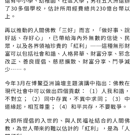
還有中小學、幼稚園、社區大學；另在五大洲還辦
了30多個學校，估計所用經費總共230億台幣以
上。
再以推動的人間佛教「三好」而言，「做好事、說
好話、存好心」，已帶給海內外無數的信徒、民
眾，以及各界領袖珍貴的「紅利」──這種無形財
富可以包括社會和諧、人格昇華、財富分享、邪念
改正、善良提倡、慈悲擴散、財富分享、鬥爭減
少……。
今年3月在博鰲亞洲論壇主題演講中指出：佛教在
現代社會中可以做出四個貢獻：（1）人我和諧，
不對立；（2）同中存異，不異中求同；（3）中
道緣起，相互尊重；（4）和平共存，不要戰爭。
大師所提倡的入世的、與人民福祉結合的人間佛
教，為世人帶來的難以估計的「紅利」，是為「人