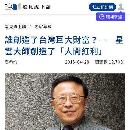
立即訂閱
職場雷達
遠見線上讀
名家專欄
誰創造了台灣巨大財富？──星
雲大師創造了「人間紅利」
高希均
2015-04-28
瀏覽數
12,700+
加入追蹤
高希均