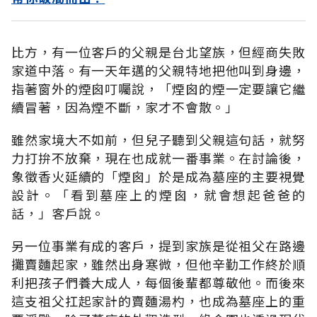
比方，有一位客戶的父親是台北望族，但經商失敗
家道中落。有一天年邁的父親特地把他叫到身邊，
指著窗外的煙囪叮囑說，「煙囪的煙一定要讓它繼
續冒著，因為煙不斷，家才不會散。」
雖然家境大不如前，但兒子聽到父親這句話，就努
力打拚不放棄，現在也成就一番事業。在討論後，
象徵香火延續的「煙囪」於是成為墓座的主要視覺
設計。「看到墓座上的煙囪，就會想起爸爸的
話，」客戶說。
另一位事業有成的客戶，提到家族是從祖父在路邊
攤賣麵起家，雖然出身寒微，但他辛勤工作終於順
利把孩子們養大成人，每個後輩都尊敬他。而後來
這支祖父扛起家計的賣麵湯杓，也成為墓座上的重