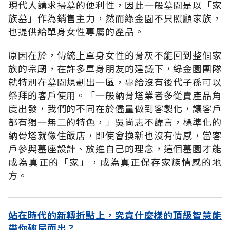
現代人講求掃墓的便利性，因此一般墓園是以「家
族墓」作為銷售主力，然而綠金園不只照顧家族，
也提供給單身女性專屬的產品。
原因在於，傳統上單身女性的骨灰不能回到整個家
族的宗廟，在許多單身朋友的建議下，綠金園團隊
就特別在墓園規劃出一區，專給沒有後代子孫可以
祭拜的客戶使用。「一般納骨塔業者多從賣產品角
度出發，我們的不同在於儘量做到客製化，讓客戶
都有獨一無二的特色，」吳尚志不諱言，標準化的
納骨塔就像住飯店，即使會換新也沒有情感，當客
戶參與墓座設計、放進自己的理念，這個墓園才能
成為真正的「家」，成為真正保存家族情感的地
方。
站在時代的新轉折點上，究竟什麼樣的頂級智慧能
帶你破局而出？