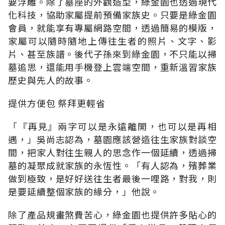
要浮雕。除了墓座的外觀造型，綠金園也透過現代
化科技，協助家屬提前預備家族史。只要是綠金園
會員，就能享有專屬網路空間，透過簡易的模版，
家屬可以隨時隨地上傳往生者的照片、文字、影
片、甚至族譜。後代子孫來到綠金園，不只能以掃
墓追思，還能用手機登上雲端空間，重新溫習家族
歷史與先人的故事。
提供方便包 祭拜更輕省
「『再見』兩字可以是永遠離開，也可以是再相
遇，」吳尚志認為，墓園應該營造往生家族對談空
間，把家人對往生親人的思念作一個延續，透過掃
墓的凝聚成就家族的永恆性。「有人認為，殯葬業
做到極致，是好好送往生者最後一哩路，對我，則
是要延續整個家族的緣分，」他說。
除了產品規畫煞費苦心，綠金園也提供許多貼心的