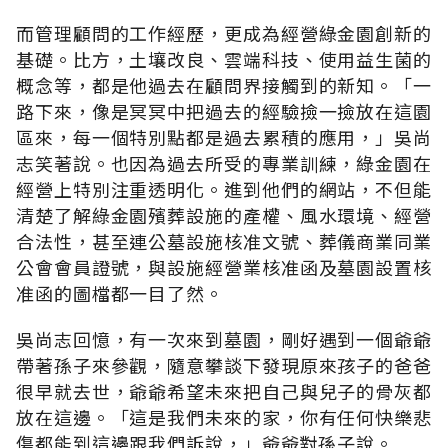
而管理顧問的工作經歷，更成為經營綠金園創新的
基礎。比方，土壤改良、雲端科技、使用益生菌的
概念等，都是他過去在顧問界接觸到的新知。「一
路下來，像是冥冥中把過去的經驗撿一撿放在這園
區來，每一個特別點都是過去累積的應用，」吳尚
志笑著說。也因為過去所受的專業訓練，綠金園在
經營上特別注重透明化。進到他們的網站，不但能
清楚了解綠金園殯葬設施的產權、風水環境、經營
合法性，甚至連公墓設施核准文號、葬儀商業同業
公會會員證號，與設施經營業核准函及墓園設置核
准函的圖檔都一目了然。
吳尚志回憶，有一次來到墓園，剛好遇到一個爺爺
帶著孫子來參觀，隨意攀談下發現原來孩子的爸爸
很早就去世，爺爺希望未來把自己與兒子的骨灰都
放在這邊。「這是我們未來的家，你有任何快樂悲
傷都能到這邊跟我們訴說，」爺爺對孫子說。