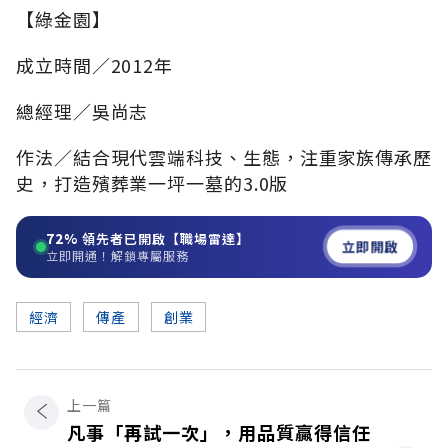
【綠金園】
成立時間∕2012年
總經理∕吳尚志
作法∕結合現代雲端科技、生態，注重家族傳承歷
史，打造殯葬業一坪一墓的3.0版
72%
領先者已開啟【職場雷達】
立即開啟
立即開通！解鎖專屬服務
經濟
傳產
創業
上一篇
凡事「再試一次」，用品質贏得信任