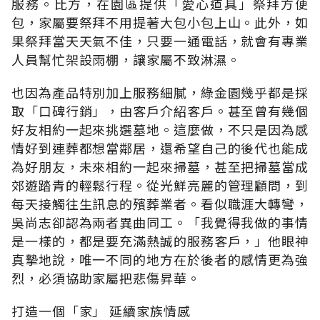
服務。比方，在園區提供「愛心道具」祭拜方便
包，家屬要祭拜不用提著大包小包上山。此外，如
果祭拜當天天氣不佳，只要一通電話，就會有專業
人員幫忙架設雨棚，讓家屬不致淋濕。
也因為產品特別加上服務細膩，綠金園幾乎都是採
取「口碑行銷」，由客戶介紹客戶。甚至曾有幾個
好友相約一起來挑選墓地。這麼做，不只是因為感
情好到連葬都想當鄰居，還希望自己的後代也能成
為好朋友，未來相約一起來掃墓，甚至把掃墓當成
郊遊踏青的輕鬆行程。從光鮮亮麗的管理顧問，到
每天接觸往生訊息的殯葬業者。看似職涯大轉彎，
吳尚志卻認為兩者異曲同工。「我覺得我做的事情
是一樣的，都是要充滿熱誠的服務客戶，」他眼神
真摯地說，唯一不同的地方在於後者的感情更為強
烈，必須協助家屬把悲傷昇華。
打造一個「家」 延續家族情感