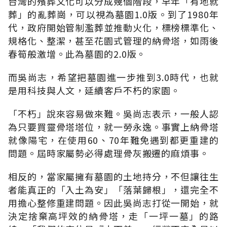
台灣的殯葬文化可以分成幾個階段，早年「有地就
葬」的亂葬崗，可以視為墓園1.0版。到了1980年
代，政府開始管制濫葬並推動火化，標榜標準化、
規格化、整潔，甚至花園式管理的納骨塔，如雨後
春筍般激增。此為墓園的2.0版。
而吳尚志，希望把墓園進一步推到3.0時代，也就
是用科技與人文，延續客戶不朽的家園。
「不朽」說來容易做來難。吳尚志表示，一般人認
為只要買靈骨塔塔位，就一勞永逸。事實上納骨塔
就像陽宅，在使用60、70年難免遇到都更重建的
問題。屆時家屬勢必得處理骨灰搬遷的麻煩事。
相反的，當家屬擁有墓園的土地持分，不但讓往生
者能真正的「入土為安」「落葉歸根」，還完全不
用擔心整修重建問題。因此吳尚志打從一開始，就
決定捨棄高坪效的納骨塔，走「一坪一墓」的路