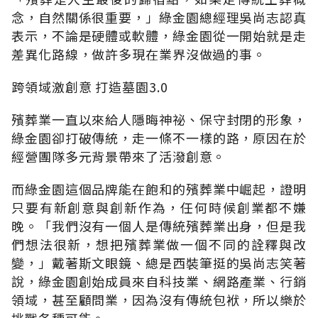
念，自然關係很重要，」綠金園總經理吳尚志認真
表示，不論是硬體或軟體，綠金園從一開始就是走
差異化路線，做許多現在業界沒做過的事。
跨領域激創意 打造墓園3.0
殯葬業一直以來給人隱晦神祕、保守封閉的形象，
綠金園卻打破傳統，走一條不一樣的路，原因在於
經營團隊多元背景帶來了活潑創意。
而綠金園這個品牌能在飽和的殯葬業中崛起，證明
只要有新創意與創新作為，任何時候創業都不嫌
晚。「我們沒有一個人是傳統殯葬業出身，但是我
們想法很新，想把殯葬業做一個不同的詮釋與改
變，」戴著斯文眼鏡、總是西裝筆挺的吳尚志笑著
說，綠金園創始成員來自科技業、網路產業、行銷
領域，甚至顧問業，因為沒有傳統包袱，所以樂於
挑戰各種可能。