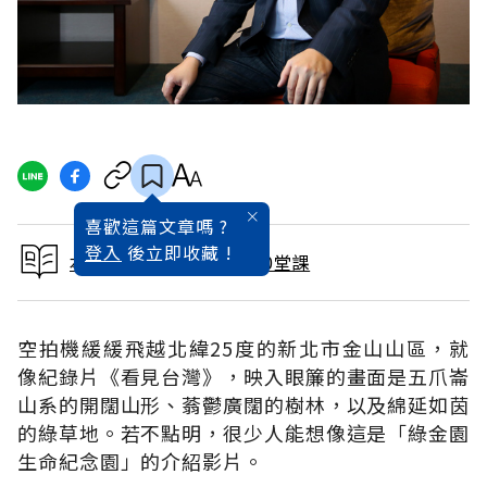
喜歡這篇文章嗎 ?
登入
後立即收藏 !
本文出自風雲品牌致勝10堂課
空拍機緩緩飛越北緯25度的新北市金山山區，就
像紀錄片《看見台灣》，映入眼簾的畫面是五爪崙
山系的開闊山形、蓊鬱廣闊的樹林，以及綿延如茵
的綠草地。若不點明，很少人能想像這是「綠金園
生命紀念園」的介紹影片。