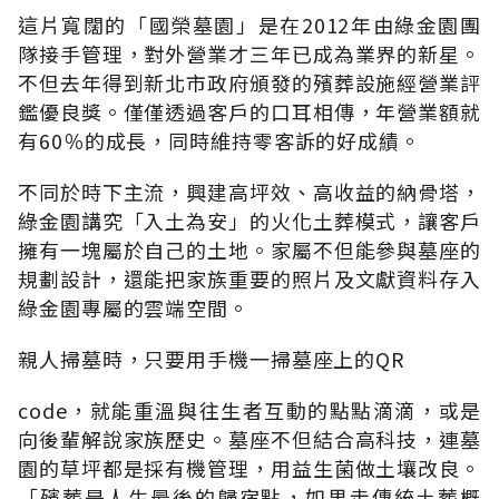
這片寬闊的「國榮墓園」是在2012年由綠金園團
隊接手管理，對外營業才三年已成為業界的新星。
不但去年得到新北市政府頒發的殯葬設施經營業評
鑑優良獎。僅僅透過客戶的口耳相傳，年營業額就
有60％的成長，同時維持零客訴的好成績。
不同於時下主流，興建高坪效、高收益的納骨塔，
綠金園講究「入土為安」的火化土葬模式，讓客戶
擁有一塊屬於自己的土地。家屬不但能參與墓座的
規劃設計，還能把家族重要的照片及文獻資料存入
綠金園專屬的雲端空間。
親人掃墓時，只要用手機一掃墓座上的QR
code，就能重溫與往生者互動的點點滴滴，或是
向後輩解說家族歷史。墓座不但結合高科技，連墓
園的草坪都是採有機管理，用益生菌做土壤改良。
「殯葬是人生最後的歸宿點，如果走傳統土葬概