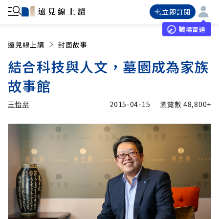
立即訂閱
職場雷達
遠見線上讀
封面故事
結合科技與人文，墓園成為家族
故事館
王怡棻
2015-04-15
瀏覽數
48,800+
加入追蹤
王怡棻