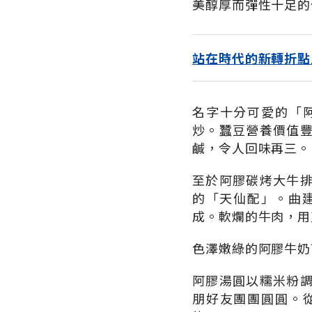
美醇厚而彈性十足的
站在時代的新轉折點
名字十分可愛的「
炒。蠶豆營養價值
鹹，令人回味再三。
至於阿膠碳烤大牛
的「天仙配」。曲
成。軟爛的牛肉，用
色澤嫩綠的阿膠牛奶
阿膠湯圓以糯米粉
朋好友團團圓圓。