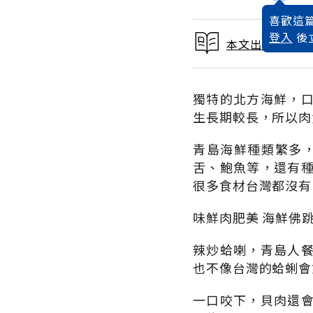
喜歡這篇
登入
後
本文出自青島世
獨特的北方海鮮，
生長期較長，所以肉
青島海鮮種類繁多，
舌、鮑魚等，還有
很多食材台灣都沒有
味鮮肉肥美 海鮮佛
辣炒蛤喇，青島人
也不像台灣的蛤蜊會
一口咬下，貝肉還