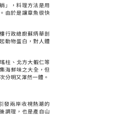
蛸」，料理方法是用
。由於是讓章魚很快
樓行政總廚蘇炳華剖
起動物蛋白，對人體
江瑤柱、北方大蝦仁等
，集海鮮味之大全，但
次分明又渾然一體。
引發兩岸收視熱潮的
後調理，也是產自山