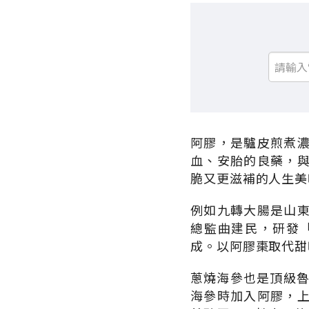
阿膠，是驢皮煎煮
血、安胎的良藥，
脆又更滋補的人生美
例如九轉大腸是山
總監曲建民，研發
成。以阿膠棗取代甜
蔥燒海參也是頂級魯
海參時加入阿膠，