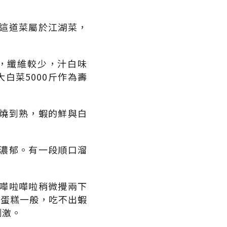
這道菜屬於江湖菜，
，纖維較少，汁白味
白菜5000斤作為壽
燒到熟，蝦的鮮與白
濃郁。有一段順口溜
嘩啦嘩啦稍微攪兩下
子蛋糕一般，吃不出蝦
刺激。