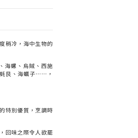
度稍冷，海中生物的
蝦、海螺、烏賊、西施
蚝艮、海蠣子……，
的特別優質，烹調時
，回味之際令人欲罷