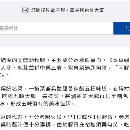
訂閱遠見電子報，掌握國內外大事
濃縮後的固體動物膠，主要成分為膠原蛋白，《本草綱
與人參、鹿茸並稱中藥三寶。當魯菜遇到阿膠，「阿膠
味。
東傳統名菜，一道菜兼具酸甜苦辣鹹五種味道，老轉村
「阿膠九轉大腸」這道菜，將滷熟的大腸再炒至糖色
味，形成五味俱有的美味佳餚。
菜的代表，十分考驗火候，早1秒或晚1秒起鍋，參
上桌時醬汁便十分濃稠，由於膠質充裕無須再勾芡，吃