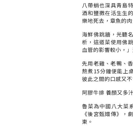
八帶蛸也深具青島
酒和鹽撒在活生生
樂地死去，章魚的肉
海鮮佛跳牆，光聽
析，這道菜使用佛
血管的影響較小，」
先用老雞、老鴨、香
熬煮15分鐘便能上
彼此之間的口感又不
阿膠牛排 養顏又多
魯菜為中國八大菜
《後宮甄嬛傳》，
東。