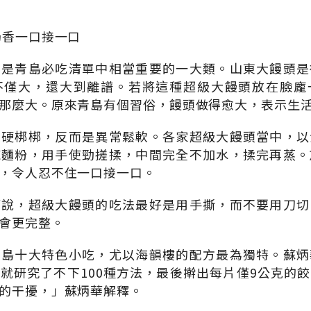
奶香一口接一口
也是青島必吃清單中相當重要的一大類。山東大饅頭是
不僅大，還大到離譜。若將這種超級大饅頭放在臉龐
那麼大。原來青島有個習俗，饅頭做得愈大，表示生
表硬梆梆，反而是異常鬆軟。各家超級大饅頭當中，以
純麵粉，用手使勁搓揉，中間完全不加水，揉完再蒸。
，令人忍不住一口接一口。
華說，超級大饅頭的吃法最好是用手撕，而不要用刀切
會更完整。
青島十大特色小吃，尤以海韻樓的配方最為獨特。蘇炳
就研究了不下100種方法，最後擀出每片僅9公克的
的干擾，」蘇炳華解釋。