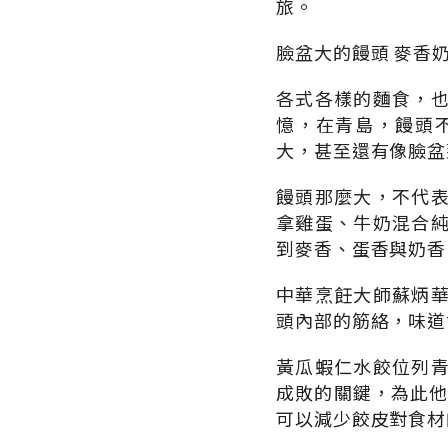
旅。
臉盆大的饅頭 麥香
各式各樣的麵食，
憶，在青島，饅頭
大，甚至還有像臉盆
饅頭那麼大，不代
拿雞蛋、牛奶混合
到麥香、蛋香與奶香
中華烹飪大師蘇炳
頭內部的筋絡，味道
黃瓜蝦仁水餃位列
成敗的關鍵，為此他
可以減少餃皮對食材