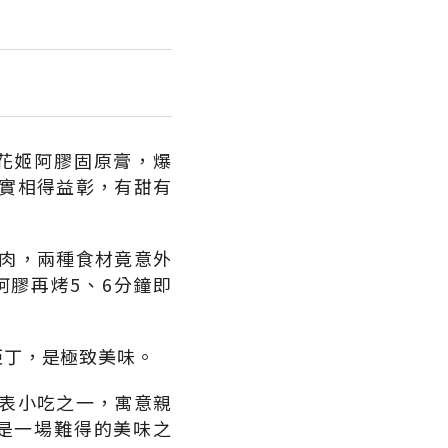
花姬阿膠固原膏，爆
實相得益彰，有甜有
肉，兩種食材竟意外
膠再烤5、6分鐘即
姬丁，是極致美味。
表小吃之一，寓意親
是一場難得的美味之