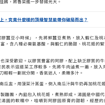
佳餚，將魯菜進一步發揚光大。
上，究竟什麼樣的頂級智慧能帶你破局而出？
阿膠蠶豆小時候」，先將鮮蠶豆煮熟，放入蝦仁及桃
豐富，含八種必需氨基酸，與蝦仁的脆甜、桃花姬的緊
排也深受歡迎。以膠質豐富的阿膠，配上缺乏膠質的牛
建民表示這道菜工序較多，先將牛肉滷煮一遍，放入阿
刀輕輕一劃就分開，香氣迷人，柔嫩多汁。
南瓜盅，用菠菜汁蒸蛋，倒入南瓜汁與牛奶再加桃花
調製麵團，內餡包入桃花姬，煮熟即成。湯圓是中國代
從湯圓的軟糯中，咀嚼到阿膠固原膏的甜韌，經歷的