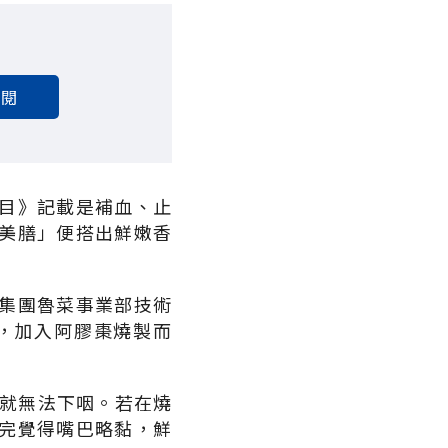
訂閱
目》記載是補血、止
美膳」便搭出鮮嫩香
集團魯菜事業部技術
，加入阿膠棗燒製而
肉就無法下咽。若在燒
完覺得嘴巴略黏，鮮