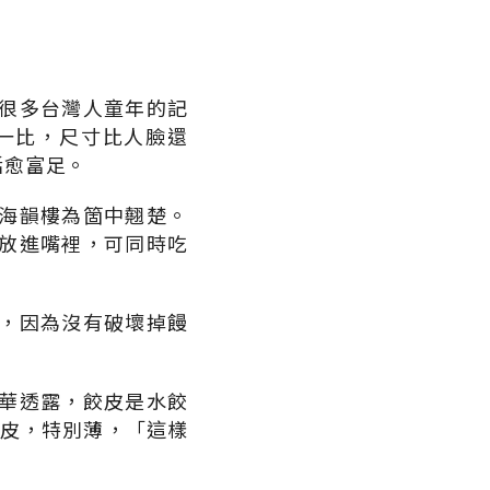
很多台灣人童年的記
一比，尺寸比人臉還
活愈富足。
海韻樓為箇中翹楚。
放進嘴裡，可同時吃
，因為沒有破壞掉饅
華透露，餃皮是水餃
餃皮，特別薄，「這樣