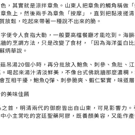
特色，其實就是涼拌章魚。山東人把章魚的觸角稱做「
的章魚上，然後兩手為章魚「按摩」，直到把黏液搓清
質放鬆，吃起來帶著一種說不出來的脆。
名字便令人食指大動，一般要高檔餐廳才能吃到。海韻
跳牆的烹調方法，只是改變了食材，「因為海洋蛋白比
蘇炳華說。
菇吊湯20個小時，再分批放入鮑魚、刺參、魚肚、
桌。喝起來湯汁清淡鮮美，不像台式佛跳牆那麼濃稠
會互相干擾，鮑魚Q彈、刺參脆爽、蝦仁緊實，味道層
汁的美味佳餚
系之首，明清兩代的御廚皆出自山東，可見影響力。
劇中小主常吃的宮廷聖藥阿膠，既養顏美容，又能作產