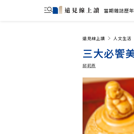
當期雜誌
歷
遠見線上讀
人文生活
三大必饗
邱莉燕
邱莉燕