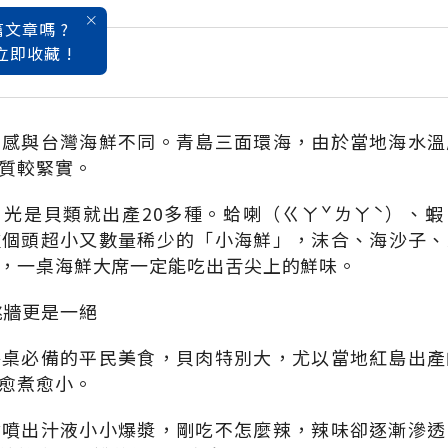
文章嗎 ?
立即收藏 !
園會樂活遊
口感與台灣海鮮不同。青島三面環海，由於當地海水溫
質較緊實。
光是貝類就出產20多種。蛤喇（ㄍㄚˇㄌㄚˋ）、
種個頭超小又數量稀少的「小海鮮」，沫合、海沙子、
，一桌海鮮大席一定能吃出舌尖上的鮮味。
跳牆更是一絕
餐桌必備的平民美食，貝肉特別大，尤以當地紅島出產
愈煮愈小。
會噴出汁液小小爆漿，剛吃不怎麼辣，辣味卻逐漸滲透