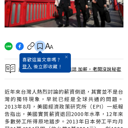
喜歡這篇文章嗎 ?
登入
後立即收藏 !
本文出自 2014 / 4月號雜誌 加薪，老闆沒說秘密
近年來台灣人熱烈討論的薪資倒退，其實並不是台
灣的獨特現象，早就已經是全球共通的問題。
2013年8月，美國經濟政策研究所（EPI）一紙報
告指出，美國實質薪資退回2000年水準，12年來
多數勞工所得原地踏步。2013年日本勞工平均月