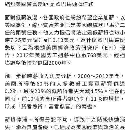
縮短美國貧富差距 是歐巴馬頭號任務
面對低薪浪潮，各國政府也紛紛希望企業加薪。以
美國為例，縮小貧富差距已是美國總統歐巴馬第二
任的頭號任務。他大力提倡將法定最低薪資從每小
時7.25美元調升到10.10美元。為什麼歐巴馬這麼
急切？因為根據美國經濟政策研究所（EPI）報
告，2012年美國勞工週薪中位數768美元，經通
膨調整後恰好倒回2000年。
進一步從時薪收入角度分析，2000～2012年間，
美國所得後60％的大多數勞工實質薪資倒退
0.2％，最後20％的低所得者更大減4.5％。但在此
同時，前10％的高所得者卻仍享有11％的增幅，
形成「貧者愈貧，富者愈富」的兩極。
薪資停滯、所得分配不均，導致中產階級快速消
失，淪為無產階級，已經成為美國經濟與政治的最