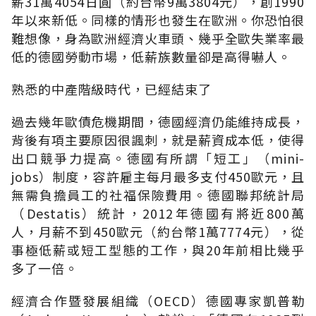
薪31萬4054日圓（約台幣9萬3804元），創1990
年以來新低。同樣的情形也發生在歐洲。你恐怕很
難想像，身為歐洲經濟火車頭、幾乎全歐失業率最
低的德國勞動市場，低薪族數量卻是高得嚇人。
熟悉的中產階級時代，已經結束了
過去幾年歐債危機期間，德國經濟仍能維持成長，
背後有項主要原因很諷刺，就是薪資成本低，使得
出口競爭力提高。德國有所謂「短工」（mini-
jobs）制度，容許雇主每月最多支付450歐元，且
無需負擔員工的社福保險費用。德國聯邦統計局
（Destatis）統計，2012年德國有將近800萬
人，月薪不到450歐元（約台幣1萬7774元），從
事極低薪或短工型態的工作，與20年前相比幾乎
多了一倍。
經濟合作暨發展組織（OECD）德國專家凱普勒