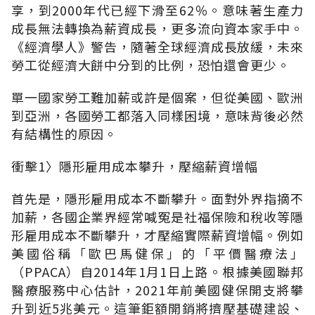
享，到2000年代已經下滑至62％。意味著生產力
成長無法轉換為薪資成長，更多流向資本家手中。
《經濟學人》警告，隨著全球經濟成長放緩，未來
勞工從經濟大餅中分到的比例，恐怕還會更少。
單一國家勞工難加薪或許是個案，但從美國、歐洲
到亞洲，各國勞工都落入同樣困境，意味背後必然
有結構性的原因。
衝擊1〉隱形雇用成本攀升，壓縮薪資增幅
首先是，隱形雇用成本不斷攀升。面對外界指摘不
加薪，各國企業界經常喊冤是社福保險和稅收等隱
形雇用成本不斷攀升，才壓縮實際薪資增幅。例如
美國俗稱「歐巴馬健保」的「平價醫療法」
（PPACA）自2014年1月1日上路。根據美國聯邦
醫療服務中心估計，2021年前美國健保開支將攀
升到近5兆美元。這筆鉅額開銷將擠壓基礎建設、