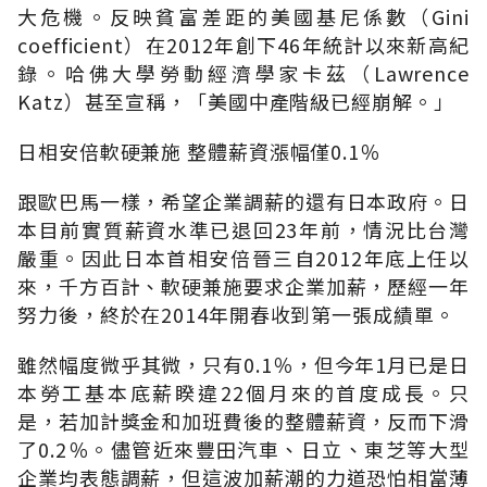
大危機。反映貧富差距的美國基尼係數（Gini
coefficient）在2012年創下46年統計以來新高紀
錄。哈佛大學勞動經濟學家卡茲（Lawrence
Katz）甚至宣稱，「美國中產階級已經崩解。」
日相安倍軟硬兼施 整體薪資漲幅僅0.1％
跟歐巴馬一樣，希望企業調薪的還有日本政府。日
本目前實質薪資水準已退回23年前，情況比台灣
嚴重。因此日本首相安倍晉三自2012年底上任以
來，千方百計、軟硬兼施要求企業加薪，歷經一年
努力後，終於在2014年開春收到第一張成績單。
雖然幅度微乎其微，只有0.1％，但今年1月已是日
本勞工基本底薪睽違22個月來的首度成長。只
是，若加計獎金和加班費後的整體薪資，反而下滑
了0.2％。儘管近來豐田汽車、日立、東芝等大型
企業均表態調薪，但這波加薪潮的力道恐怕相當薄