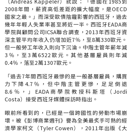
（Andreas Kappeler）就說：「德國在1985到
2008年間，薪資高低差距的擴大幅度，是OECD
國家之最。」而深受歐債陰霾影響的西班牙，過去
幾年年輕人失業率甚至將近一半。西班牙EADA商
學院與顧問公司ICSA聯合調查，2013年西班牙資
深主管平均年收入仍增加近7％，至8萬330歐元。
但一般勞工年收入則向下沉淪。中階主管年薪年減
3％，至3萬6522歐元。其他基層雇員則年減
0.4％，落至2萬1307歐元。
「過去7年間西班牙最慘的是一般基層雇員，購買
力下降4.7％，但中階主管更慘，足足倒退
8.6％，」EADA商學院教授科斯塔（Jordi
Costa）接受西班牙媒體採訪時指出。
眼前所看到的，已經是一個跨國性的勞動市場崩
壞。被《彭博商業週刊》譽為全美最炙手可熱的經
濟學家柯文（Tyler Cowen），2011年出版《大