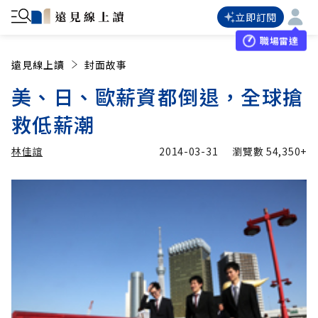
立即訂閱
職場雷達
遠見線上讀
封面故事
美、日、歐薪資都倒退，全球搶
救低薪潮
林佳誼
2014-03-31
瀏覽數
54,350+
加入追蹤
林佳誼