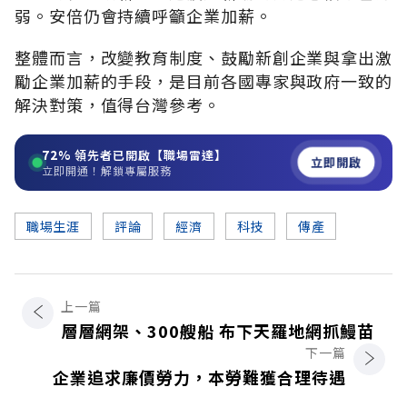
弱。安倍仍會持續呼籲企業加薪。
整體而言，改變教育制度、鼓勵新創企業與拿出激
勵企業加薪的手段，是目前各國專家與政府一致的
解決對策，值得台灣參考。
72%
領先者已開啟【職場雷達】
立即開啟
立即開通！解鎖專屬服務
職場生涯
評論
經濟
科技
傳產
上一篇
層層網架、300艘船 布下天羅地網抓鰻苗
下一篇
企業追求廉價勞力，本勞難獲合理待遇