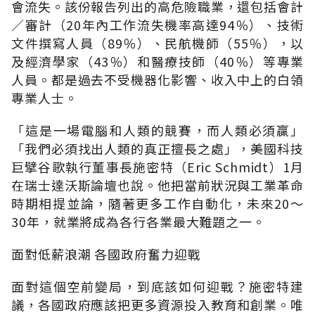
會流失。該份報告列出的高危險職業，還包括會計
∕審計（20年內工作流失機率高達94％）、技術
文件撰寫人員（89％）、民航機師（55％），以
及經濟學家（43％）和醫療技師（40％）等專業
人員。都是過去不受機器化影響、收入中上的白領
專業人士。
「這是一場電腦和人類的競賽，而人類必須贏」
「我們必須找出人類的真正擅長之處」，美國科技
巨擘谷歌執行董事長施密特（Eric Schmidt）1月
在瑞士達沃斯論壇也說。他把當前狀況與工業革命
時期相提並論，隨著更多工作自動化，未來20～
30年，就業將成為各行各業最大難題之一。
面對低薪浪潮 各國政府奮力迎戰
面對這個空前變局，到底該如何迎戰？施密特建
議，各國政府應該把更多資源投入教育和創業。唯