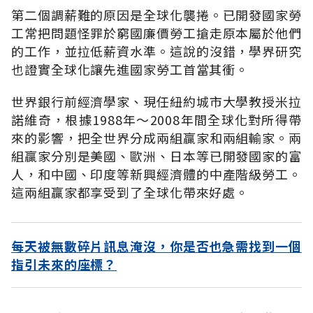
第二個調薪難的原因是全球化襲捲。已開發國家勞
工常把問題怪罪於窮國廉價勞工搶走原本屬於他們
的工作，並拉低薪資水準。這說的沒錯，學界研究
也證實全球化讓先進國家勞工首當其衝。
世界銀行前經濟學家、現任紐約城市大學教授米拉
諾維奇，根據1988年～2008年間全球化對所得帶
來的影響，把全世界分成兩組贏家和兩組輸家。兩
組贏家分別是美國、歐洲、日本等已開發國家的富
人，和中國、印度等新興經濟體的中產階級勞工。
這兩組贏家都享受到了全球化帶來好處。
每天被無數碎片訊息淹沒，你是否也急需找到一個
指引未來的座標？