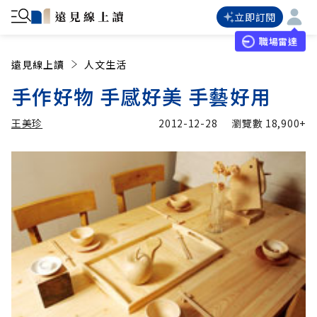
立即訂閱
職場雷達
遠見線上讀
人文生活
手作好物 手感好美 手藝好用
王美珍
2012-12-28
瀏覽數
18,900+
加入追蹤
王美珍