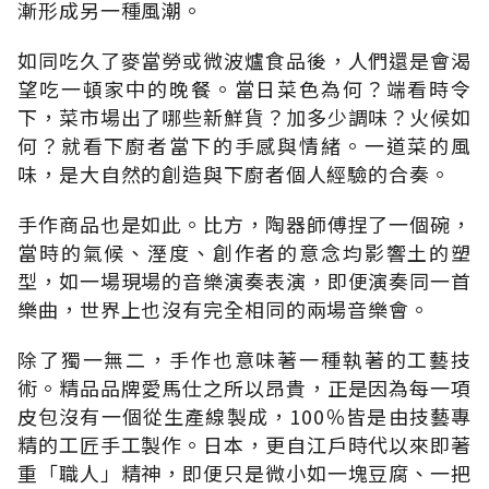
漸形成另一種風潮。
如同吃久了麥當勞或微波爐食品後，人們還是會渴
望吃一頓家中的晚餐。當日菜色為何？端看時令
下，菜市場出了哪些新鮮貨？加多少調味？火候如
何？就看下廚者當下的手感與情緒。一道菜的風
味，是大自然的創造與下廚者個人經驗的合奏。
手作商品也是如此。比方，陶器師傅捏了一個碗，
當時的氣候、溼度、創作者的意念均影響土的塑
型，如一場現場的音樂演奏表演，即便演奏同一首
樂曲，世界上也沒有完全相同的兩場音樂會。
除了獨一無二，手作也意味著一種執著的工藝技
術。精品品牌愛馬仕之所以昂貴，正是因為每一項
皮包沒有一個從生產線製成，100％皆是由技藝專
精的工匠手工製作。日本，更自江戶時代以來即著
重「職人」精神，即便只是微小如一塊豆腐、一把