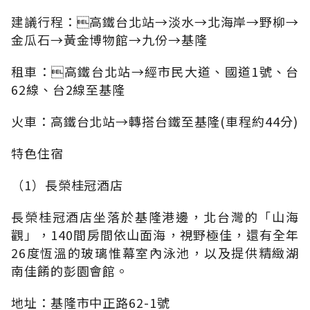
建議行程：高鐵台北站→淡水→北海岸→野柳→
金瓜石→黃金博物館→九份→基隆
租車：高鐵台北站→經市民大道、國道1號、台
62線、台2線至基隆
火車：高鐵台北站→轉搭台鐵至基隆(車程約44分)
特色住宿
（1）長榮桂冠酒店
長榮桂冠酒店坐落於基隆港邊，北台灣的「山海
觀」，140間房間依山面海，視野極佳，還有全年
26度恆溫的玻璃惟幕室內泳池，以及提供精緻湖
南佳餚的彭園會館。
地址：基隆市中正路62-1號