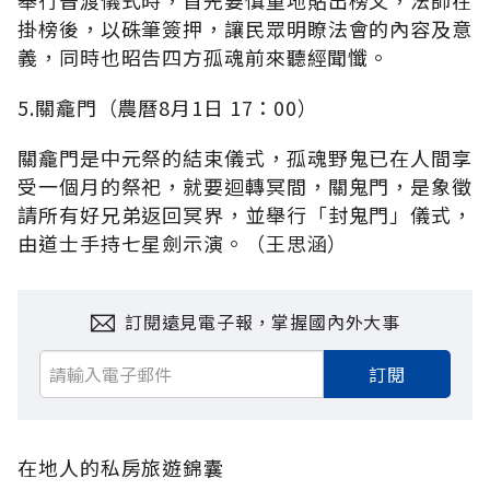
掛榜後，以硃筆簽押，讓民眾明瞭法會的內容及意
義，同時也昭告四方孤魂前來聽經聞懺。
5.關龕門（農曆8月1日 17：00）
關龕門是中元祭的結束儀式，孤魂野鬼已在人間享
受一個月的祭祀，就要迴轉冥間，關鬼門，是象徵
請所有好兄弟返回冥界，並舉行「封鬼門」儀式，
由道士手持七星劍示演。（王思涵）
訂閱遠見電子報，掌握國內外大事
訂閱
在地人的私房旅遊錦囊