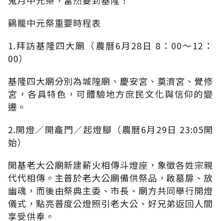
鷄籠中元祭重要時程表
1.拜訪基隆四大廟（農曆6月28日 8：00～12：
00）
基隆四大廟分別為城隍廟、慶安宮、奠濟宮、覺修
宮，各具特色，可體驗地方庶民文化與信仰的變
遷。
2.開燈∕開龕門∕起燈腳（農曆6月29日 23:05開
始）
開基老大公廟新建薪火相傳斗燈座，象徵各姓宗親
代代相傳。主普於老大公廟備供祭品，啟墓扉、放
幽魂，而後由祭典主委、市長、廟方共同舉行開燈
儀式，點亮普度公燈照引老大公、好兄弟返回人間
享受供奉。