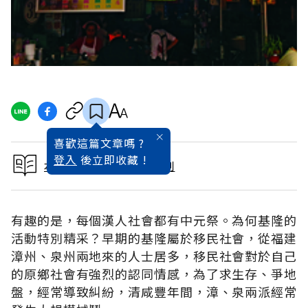
喜歡這篇文章嗎 ?
登入
後立即收藏 !
本文出自2013年節慶專刊
有趣的是，每個漢人社會都有中元祭。為何基隆的
活動特別精采？早期的基隆屬於移民社會，從福建
漳州、泉州兩地來的人士居多，移民社會對於自己
的原鄉社會有強烈的認同情感，為了求生存、爭地
盤，經常導致糾紛，清咸豐年間，漳、泉兩派經常