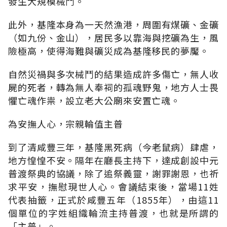
發生大規模械鬥。
此外，基隆本身為一天然漁港，周圍有煤礦、金礦
（如九份、金山），居民多以靠海與挖礦為生，風
險極高，使得海難與礦災成為基隆移民的夢魘。
自然災禍與多次械鬥的結果造成許多傷亡，無人收
屍的死者，轉為無人奉祠的孤魂野鬼，地方人士畏
懼亡魂作祟，設立老大公廟來安置亡魂。
為安撫人心，宗親輪值主普
到了清咸豐三年，基隆黑死病（今老鼠病）肆虐，
地方惶惶不安。隔年在廳長主持下，達成創設中元
普渡祭典的協議，除了追祭義靈，謝罪謝恩，也祈
求平安，撫慰現世人心。會議結束後，當場11姓
代表抽籤，正式於咸豐五年（1855年），由這11
個單位的字姓組織輪流主持普渡，也就是所謂的
「主普」。