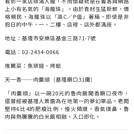
看到一家店排滿人龍，不用懷疑就是在饕客與網路
上小有名氣的「海龍珠」。由於食材生猛新鮮，價
格親民，海龍珠以「高C∕P值」著稱，即使是非
假日的中午，一、二樓、店裡、店外都滿座。
地址：基隆市安樂區基金三路71-7號
電話：02-2434-0066
推薦菜：魚排翅、烤蛤
天一香──肉羹順（基隆廟口31攤）
「肉羹順」以一碗20元的魯肉飯聞香廟口夜市，
還曾經被基隆人票選為在地第一的夢幻單品。老闆
堅持6比4的肥瘦比例，慢火精燉，香氣撲鼻，魯
肉與熱騰騰的白米飯相融，入口即化。