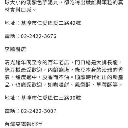
球大小的淡紫色芋泥丸，卻吃得出纖維與顆粒的真
材實料口感。
地址：基隆市仁愛區愛二路42號
電話：02-2422-3676
李鵠餅店
清光緒年間至今的百年老店，門口總是大排長龍，
綠豆椪最受歡迎，內餡飽滿，綠豆本身的淡雅的香
氣，甜度適中，皮香而不油。順應時代推出的新產
品，也廣受歡迎，如咖哩餅、鳳梨酥、草莓酥等。
地址：基隆市仁愛區仁三路90號
電話：02-2422-3007
台灣高鐵報你行