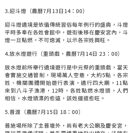
3.迎斗燈（農曆7月13日14：00）
迎斗燈遶境是依循傳統習俗每年例行的盛典，斗燈
平時多奉在各姓會館中，遊街後移在慶安宮內，斗
燈一旦點燃，不可熄滅，以示各宗姓興旺。
4.放水燈遊行（重頭戲，農曆7月14日 23：00）
放水燈前所舉行遶境遊行是中元祭的重頭戲，當天
會實施交通管制，現場萬人空巷，大約5點，各宗
姓、機關團體開始遊行表演，遶行四大廟，11點
來到八斗子漁港，12時，各姓點燃水燈頭，人們
相信，水燈頭漂的愈遠，該姓運道愈旺。
5.普渡（農曆7月15日 18：00）
普施場所除了主普壇外，尚有老大公廟及慶安宮，
舉行普渡儀式時，首先要慎重地貼出榜文，法師在