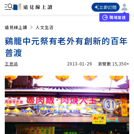
立即訂閱
職場雷達
遠見線上讀
人文生活
鷄籠中元祭有老外有創新的百年
普渡
王思涵
2013-01-29
瀏覽數
15,350+
加入追蹤
王思涵