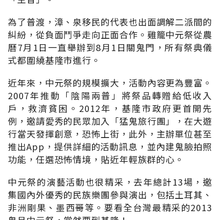
為了普渡，漳、泉移民的代表也出面調解二派間的
糾紛，從負面鬥爭走向正面合作。雞籠中元祭從農
曆7月1日一直舉辦到8月1日關鬼門，所有祭典儀
式都圍繞基隆市進行。
近年來，中元祭的規模擴大，活動內容更為豐富。
2007年推動「陰陽兩普」將祭品轉贈給低收入
戶，救濟貧困。2012年，基隆市政府更首開先
例，邀請愛秀的民眾加入「猛鬼旅行團」，在大遊
行當天發揮創意，恐怖上街，此外，主辦單位甚至
推出App，提供詳細的活動訊息，並內建鬼臉拍照
功能，任選恐怖情境，貼近年輕族群的心。
中元祭的演藝活動也很精采，去年總計13場，邀
集國內外優秀的民族樂團參與演出，包括土耳其、
非洲剛果、墨西哥等。要看全台灣最精采的2013
鬼月中元祭，當然要到基隆！