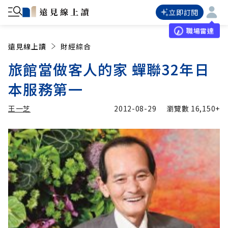
立即訂閱
職場雷達
遠見線上讀
財經綜合
旅館當做客人的家 蟬聯32年日
本服務第一
王一芝
2012-08-29
瀏覽數
16,150+
加入追蹤
王一芝