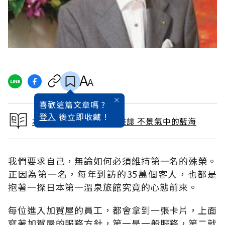
喜歡這篇文章嗎 ?
登入
後立即收藏 !
本文出自 2012 / 9月號雜誌 不景氣中的藍海
我們要求自己，無論如何必須維持第一名的殊榮。
正因為第一名，每年到訪的35萬個客人，也都是
抱著一探日本第一溫泉旅館究竟的心態前來。
每位進入加賀屋的員工，都會拿到一張卡片，上面
寫著加賀屋的服務方針，第一是一般服務，第二就