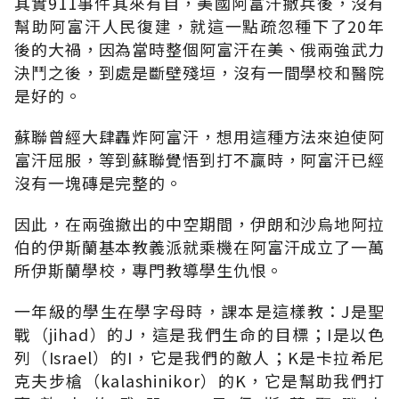
其實911事件其來有自，美國阿富汗撤兵後，沒有
幫助阿富汗人民復建，就這一點疏忽種下了20年
後的大禍，因為當時整個阿富汗在美、俄兩強武力
決鬥之後，到處是斷壁殘垣，沒有一間學校和醫院
是好的。
蘇聯曾經大肆轟炸阿富汗，想用這種方法來迫使阿
富汗屈服，等到蘇聯覺悟到打不贏時，阿富汗已經
沒有一塊磚是完整的。
因此，在兩強撤出的中空期間，伊朗和沙烏地阿拉
伯的伊斯蘭基本教義派就乘機在阿富汗成立了一萬
所伊斯蘭學校，專門教導學生仇恨。
一年級的學生在學字母時，課本是這樣教：J是聖
戰（jihad）的J，這是我們生命的目標；I是以色
列（Israel）的I，它是我們的敵人；K是卡拉希尼
克夫步槍（kalashinikor）的K，它是幫助我們打