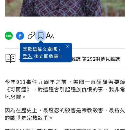
喜歡這篇文章嗎 ?
登入
後立即收藏 !
本文出自 2010 / 10月號雜誌 第292期遠見雜誌
今年911事件九周年之前，美國一直醞釀著要燒
《可蘭經》，對這種會引起種族仇恨的事，我非常
地恐懼。
因為在歷史上，最殘忍的殺害是宗教殺害，最持久
的戰爭是宗教戰爭。