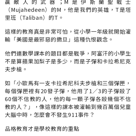
贏敵人的武器；M是伊斯蘭聖戰士
（Mujahedeen）的M，他是我們的英雄，T是塔
里班（Taliban）的T。
這樣的教育真是非常可怕，從小學一年級就開始灌
輸「美國是最邪惡的撒旦」這種仇恨觀念。
他們連數學課本的題目都是戰爭，阿富汗的小學生
不是算蘋果加梨子是多少，而是子彈和卡拉希尼克
夫步槍。
如「小歐馬有一支卡拉希尼科夫步槍和三個彈匣，
每個彈匣裡有20發子彈，他用了1∕3的子彈殺了
60個不信教的人，他的每一顆子彈各殺幾個不信
教的人？」，像這樣的課本被灌輸到幾百萬個兒童
大腦中時，怎麼會不發生911事件？
品格教育才是學校教育的重點