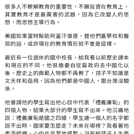
很多人不瞭解教育的重要性，不願投資在教育上，
其實教育才是最厲害的武器，因為它改變人的思
想，而思想主導行為。
美國如果當時幫助阿富汗復建、替他們蓋學校和醫
院的話，或許現在的教育情形就不會是這樣。
最近有一位退休的國中校長，給我看以前歷史課本
和現在的不同，他很擔憂自從扁政府去中國化以
後，歷史上的典範人物都不再教了，孩子不知誰是
文天祥和岳飛，因為他們都是中國人，跟台灣沒關
係。
他曾請他的學生寫出他心目中代表「禮義廉恥」的
四個人物，結果大部分的學生寫不出來。他沉痛地
說：禮義廉恥是國之四維，學生連一個人的名字都
說不出時，國家要怎麼走？未來在哪裡？我看著他
老淚縱橫，心中也非常地感歎，沒有給孩子人生典