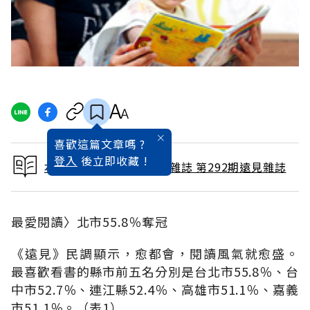
喜歡這篇文章嗎 ?
登入
後立即收藏 !
本文出自 2010 / 10月號雜誌 第292期遠見雜誌
最愛閱讀〉北市55.8％奪冠
《遠見》民調顯示，愈都會，閱讀風氣就愈盛。
最喜歡看書的縣市前五名分別是台北市55.8％、台
中市52.7％、連江縣52.4％、高雄市51.1％、嘉義
市51.1％。（表1）