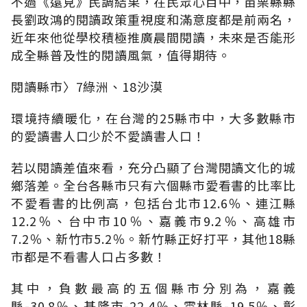
不過《遠見》民調結果，在民眾心目中，苗栗縣縣
長劉政鴻的閱讀政策重視度和滿意度都是前兩名，
近年來他從學校積極推廣晨間閱讀，未來是否能形
成全縣普及性的閱讀風氣，值得期待。
閱讀縣市〉7綠洲、18沙漠
環境持續暖化，在台灣的25縣市中，大多數縣市
的愛讀書人口少於不愛讀書人口！
若以閱讀差值來看，充分凸顯了台灣閱讀文化的城
鄉落差。全台各縣市只有六個縣市愛看書的比率比
不愛看書的比例高，包括台北市12.6％、連江縣
12.2％、台中市10％、嘉義市9.2％、高雄市
7.2％、新竹市5.2％。新竹縣正好打平，其他18縣
市都是不看書人口占多數！
其中，負數最高的五個縣市分別為，嘉義
縣-30.8％、基隆市-22.4％、雲林縣-19.5％、彰