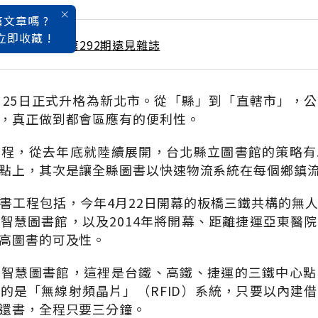
文章嗎 ?
立即收藏 !
 / 10月號雜誌 第292期遠見雜誌
月25日正式升格為新北市。從「縣」到「直轄市」，
，真正做到都會區應有的便利性。
工程，從去年底就陸續展開，台北縣立圖書館的策略有
點上，其次是讓全縣圖書以快速物流系統在每個鄉鎮
書工程包括，今年4月22日開幕的板橋三鐵共構的無
智慧圖書館，以及2014年將開幕、距離捷運亞東醫
高圖書的可及性。
人智慧圖書館，這裡是台鐵、高鐵、捷運的三鐵中心點
的是「無線射頻晶片」（RFID）系統，只要以內建
還書，全程只要三分鐘。