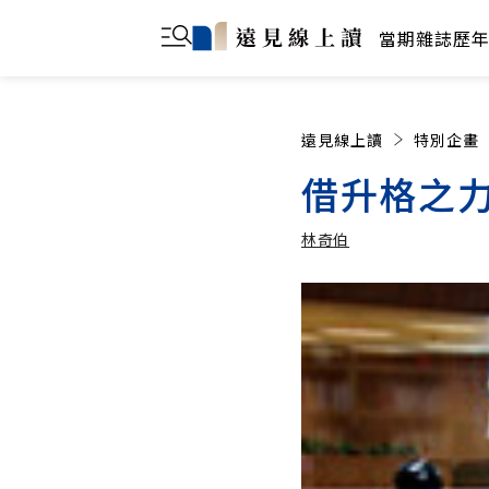
當期雜誌
歷
遠見線上讀
特別企畫
借升格之力
林奇伯
林奇伯