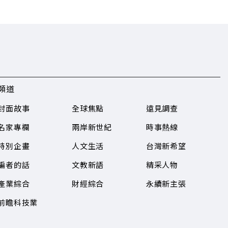
頻道
封面故事
全球焦點
遠見調查
名家專欄
兩岸新世紀
時事熱線
特別企畫
人文生活
台灣新希望
編者的話
文教新語
精采人物
產業綜合
財經綜合
永續新主張
前瞻科技業