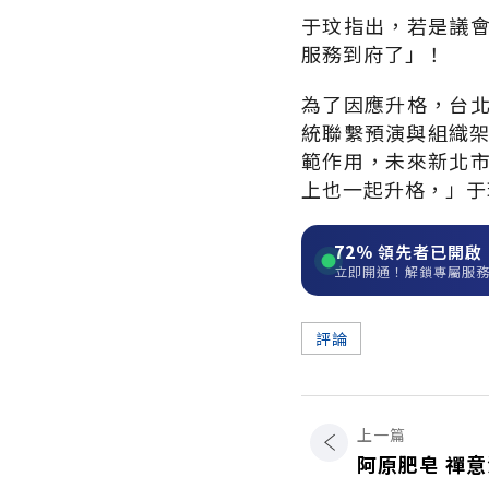
于玟指出，若是議
服務到府了」！
為了因應升格，台
統聯繫預演與組織架
範作用，未來新北
上也一起升格，」于
72%
領先者已開啟
立即開通！解鎖專屬服
評論
上一篇
阿原肥皂 禪意