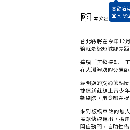
喜歡這篇
登入
後
本文出自 2010
台北縣將在今年12
務就是縮短城鄉差距
這項「無縫接軌」
在人潮洶湧的交通節
最明顯的交通節點圖
捷運新莊線上青少年
新總館，用意都在提
來到板橋車站的無
民眾快速進出，採用
開自動門，自助性借