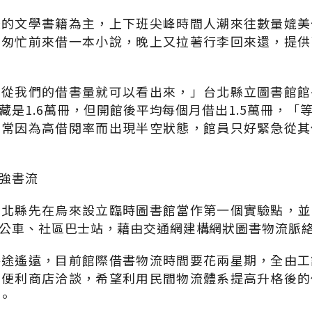
味的文學書籍為主，上下班尖峰時間人潮來往數量媲美
箱匆忙前來借一本小說，晚上又拉著行李回來還，提供
？從我們的借書量就可以看出來，」台北縣立圖書館館
藏是1.6萬冊，但開館後平均每個月借出1.5萬冊，「
常常因為高借閱率而出現半空狀態，館員只好緊急從其
強書流
台北縣先在烏來設立臨時圖書館當作第一個實驗點，並
公車、社區巴士站，藉由交通網建構網狀圖書物流脈
路途遙遠，目前館際借書物流時間要花兩星期，全由工
和便利商店洽談，希望利用民間物流體系提高升格後的
。