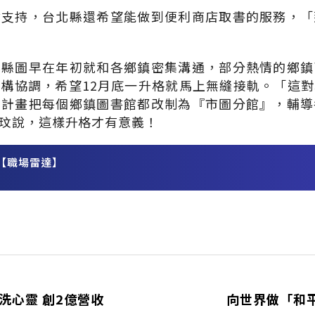
會支持，台北縣還希望能做到便利商店取書的服務，「
北縣圖早在年初就和各鄉鎮密集溝通，部分熱情的鄉鎮
構協調，希望12月底一升格就馬上無縫接軌。「這
市計畫把每個鄉鎮圖書館都改制為『市圖分館』，輔導
玟說，這樣升格才有意義！
【職場雷達】
務
洗心靈 創2億營收
向世界做「和