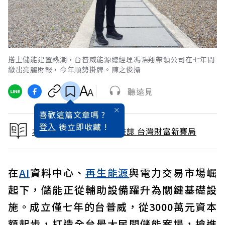
搭上儲能建置熱潮，台普威能源總經理馮浩翔帶領公司在七年間
繳出亮麗財報，今年順勢掛牌。陳之俊攝
聽遠見
喜歡這篇文章嗎 ?
登入
後立即收藏 !
本文出自 2026 / 7月號雜誌 台灣財富新賽局
在
AI
資料中心、
再生能源
與電力交易市場崛
起下，儲能正從輔助設備躍升為關鍵基礎設
施。成立僅七年的台普威，從3000萬元資本
額起步，打造全台最大民間儲能案場，搶進