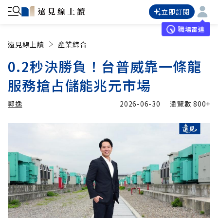
立即訂閱
職場雷達
遠見線上讀
產業綜合
0.2秒決勝負！台普威靠一條龍
服務搶占儲能兆元市場
郭逸
2026-06-30
瀏覽數
800+
加入追蹤
郭逸