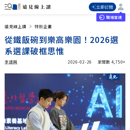
立即訂閱
職場雷達
遠見線上讀
特別企畫
從鐵飯碗到樂高樂園！2026選
系選課破框思惟
李建興
2026-02-26
瀏覽數
4,750+
加入追蹤
李建興