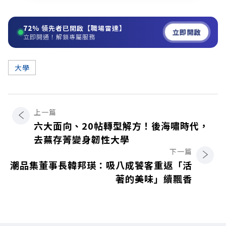
72%
領先者已開啟【職場雷達】
立即開啟
立即開通！解鎖專屬服務
大學
上一篇
六大面向、20帖轉型解方！後海嘯時代，
去蕪存菁變身韌性大學
下一篇
潮品集董事長韓邦瑛：吸八成饕客重返「活
著的美味」續飄香