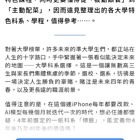
「主動配菜」，因而遠見整理出的各大學特
色科系、學程，值得參考
……。
對著大學榜單，許多未來的準大學生們，都正站在
人生的十字路口，手中緊握著一張看似能決定未來
的地圖
——
大學科系選擇 。這是一個讓無數高三
生與家長們集體焦慮的季節，選校、選系，彷彿是
一場決定人生勝負的豪賭，賭注是未來四年的青
春，以及更長遠的職涯前景。
值得注意的是，在這個連iPhone每年都要改款、
AI模型每幾個月就迭代一次的時代，想必任誰都懷
疑，4年前選定的一紙科系「標籤」，能定義你4
年後乃至40年後的價值嗎？