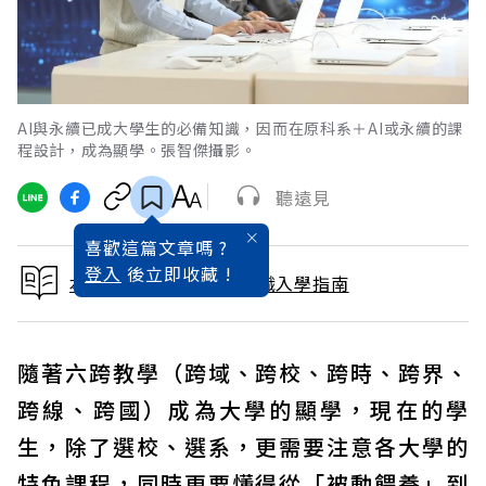
AI與永續已成大學生的必備知識，因而在原科系＋AI或永續的課
程設計，成為顯學。張智傑攝影。
聽遠見
喜歡這篇文章嗎 ?
登入
後立即收藏 !
本文出自2026大學暨技職入學指南
隨著六跨教學（跨域、跨校、跨時、跨界、
跨線、跨國）成為大學的顯學，現在的學
生，除了選校、選系，更需要注意各大學的
特色課程，同時更要懂得從「被動餵養」到