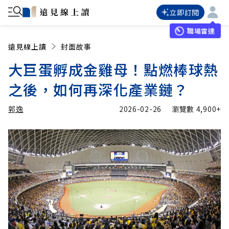
立即訂閱
職場雷達
遠見線上讀
封面故事
大巨蛋孵成金雞母！點燃棒球熱
之後，如何再深化產業鏈？
郭逸
2026-02-26
瀏覽數
4,900+
加入追蹤
郭逸