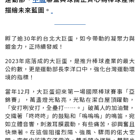
描繪未來藍圖。
孵了逾30年的台北大巨蛋，如今帶動的凝聚力與
鍍金力，正持續發威！
2023年底落成的大巨蛋，是推升棒球產業的最大
公約數，更是運動部長李洋口中，強化台灣運動環
境的指標！
當年12月，大巨蛋迎來第一場國際棒球賽事「亞
錦賽」，萬盞燈光點亮，光點在潔白屋頂躍動，
「安打咧安打，全壘打……。」破萬人的加油聲，
交織著「咚咚咚」的鼓點和「嗚嗚嗚」的鳴笛，宛
如立體音響，刺激耳膜震動，有些痛苦，卻興奮且
快樂著。在這個阻擋烈陽、強風、驟雨的偌大空
間，空氣中彷彿充滿電流，雙手隨之揮舞，雙腳也