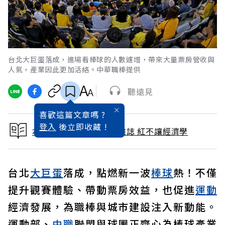
台北大巨蛋落成，進場看棒球的人數遽增，帶來大量票房營收與
人氣，產業因此更加活絡。中華職棒提供
聽遠見
喜歡這篇文章嗎 ?
登入
後立即收藏 !
本文出自 2026 / 3月號雜誌 紅不讓經濟學
台北
大巨蛋
落成，點燃新一波
棒球
熱！不僅
提升觀賽體驗、帶動票房效益，也促進
運動
經濟發展，為職棒與城市建設注入新動能。
運動部、
中職
聯盟與球團正齊心為棒球產業