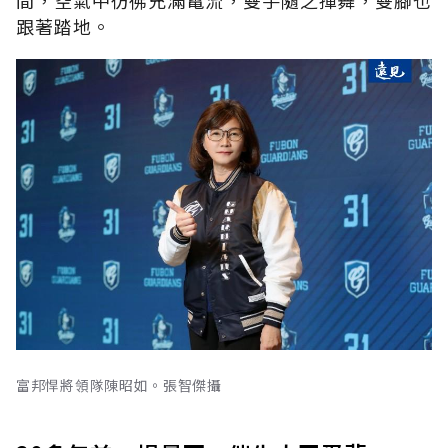
跟著踏地。
富邦悍將領隊陳昭如。張智傑攝