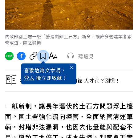
內政部國土署一紙「營建剩餘土石方」新令，讓許多營建業者怨
聲載道。陳之俊攝
聽遠見
喜歡這篇文章嗎 ?
登入
後立即收藏 !
本文出自 2026 / 2月號雜誌 人才荒？別慌！
一紙新制，讓長年潛伏的土石方問題浮上檯
面。國土署強化流向控管、全面納管清運車
輛，封堵非法漏洞，也因去化量能與配套不
足，導致工地停工、成本失控，制度與現實