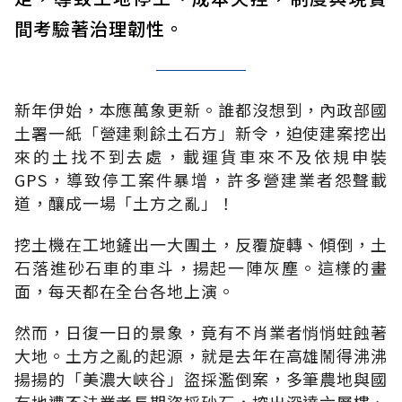
間考驗著治理韌性。
新年伊始，本應萬象更新。誰都沒想到，內政部國
土署一紙「營建剩餘土石方」新令，迫使建案挖出
來的土找不到去處，載運貨車來不及依規申裝
GPS，導致停工案件暴增，許多營建業者怨聲載
道，釀成一場「土方之亂」！
挖土機在工地鏟出一大團土，反覆旋轉、傾倒，土
石落進砂石車的車斗，揚起一陣灰塵。這樣的畫
面，每天都在全台各地上演。
然而，日復一日的景象，竟有不肖業者悄悄蛀蝕著
大地。土方之亂的起源，就是去年在高雄鬧得沸沸
揚揚的「美濃大峽谷」盜採濫倒案，多筆農地與國
有地遭不法業者長期盜採砂石，挖出深達六層樓、