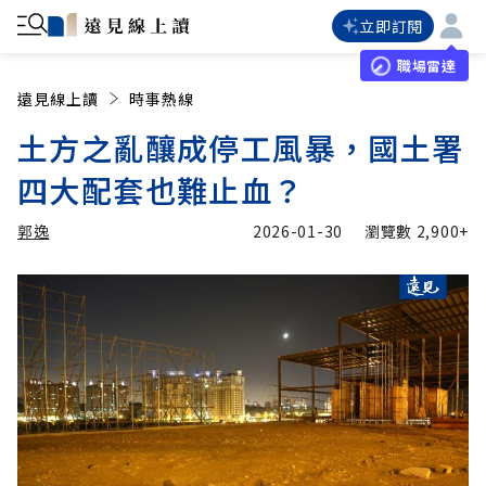
立即訂閱
職場雷達
遠見線上讀
時事熱線
土方之亂釀成停工風暴，國土署
四大配套也難止血？
郭逸
2026-01-30
瀏覽數
2,900+
加入追蹤
郭逸