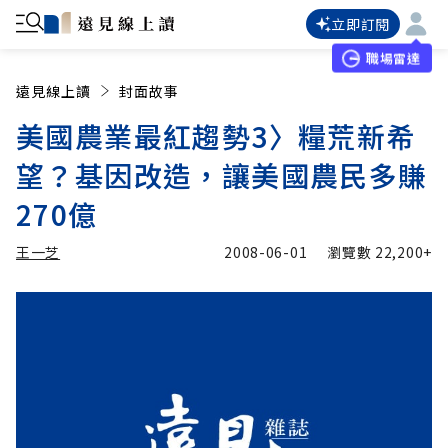
立即訂閱
職場雷達
遠見線上讀
封面故事
美國農業最紅趨勢3〉糧荒新希
望？基因改造，讓美國農民多賺
270億
王一芝
2008-06-01
瀏覽數
22,200+
加入追蹤
王一芝