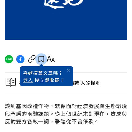
喜歡這篇文章嗎 ?
登入
後立即收藏 !
本文出自 2008 / 6月號雜誌 大發糧財
談到基因改造作物，就像面對經濟發展與生態環境
般矛盾的兩難課題。從上個世紀末到現在，贊成與
反對雙方各執一詞，爭端從不曾停歇。