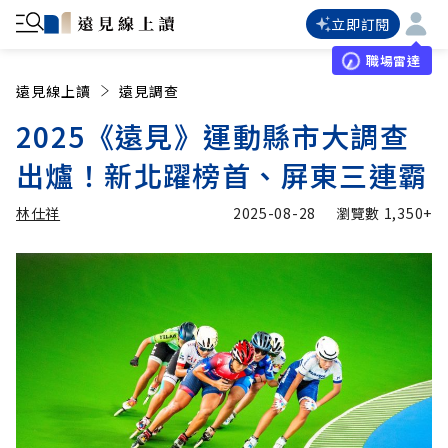
立即訂閱
職場雷達
遠見線上讀
遠見調查
2025《遠見》運動縣市大調查
出爐！新北躍榜首、屏東三連霸
林仕祥
2025-08-28
瀏覽數
1,350+
加入追蹤
林仕祥