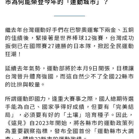
市為何能榮登今年的「運動城市」？
繼去年台灣運動好手們在巴黎奧運奪下兩金、五銅
的佳績後，緊接著是世界棒球12強賽，台灣成功
扳倒已在國際賽27連勝的日本隊，掀起全民運動
狂潮！
延續去年氣勢，運動部將於本月9日開張，目標讓
台灣晉升體育強國，而這自然少不了全國22縣市
的比拚與較量。
所謂運動即國力，逢重大賽事之際，國人總期待選
手能為自己、國家爭得好成績，但要有「完美結
局」，必須要有好的「土壤」培育種子。因此，
《遠見》自2023年開始，將各縣市的運動政策列
為重要觀察指標，發布全國首份「運動縣市大調
查」，體檢22縣市的運動政績。