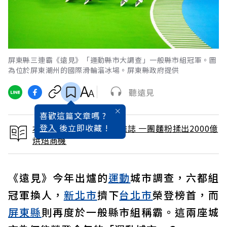
屏東縣三連霸《遠見》「運動縣市大調查」一般縣市組冠軍。圖
為位於屏東潮州的國際滑輪溜冰場。屏東縣政府提供
聽遠見
喜歡這篇文章嗎 ?
登入
後立即收藏 !
本文出自 2025 / 9月號雜誌 一團麵粉揉出2000億
烘焙商機
《遠見》今年出爐的
運動
城市調查，六都組
冠軍換人，
新北市
擠下
台北市
榮登榜首，而
屏東縣
則再度於一般縣市組稱霸。這兩座城