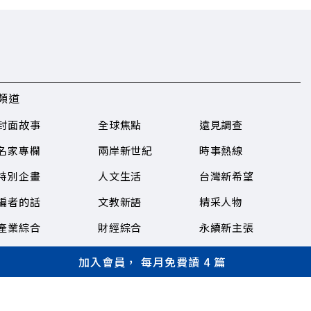
頻道
封面故事
全球焦點
遠見調查
名家專欄
兩岸新世紀
時事熱線
特別企畫
人文生活
台灣新希望
編者的話
文教新語
精采人物
產業綜合
財經綜合
永續新主張
前瞻科技業
加入會員， 每月免費讀 4 篇