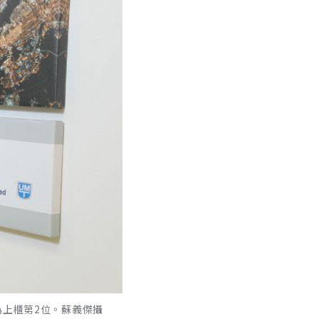
為上櫃第2位。蘇義傑攝