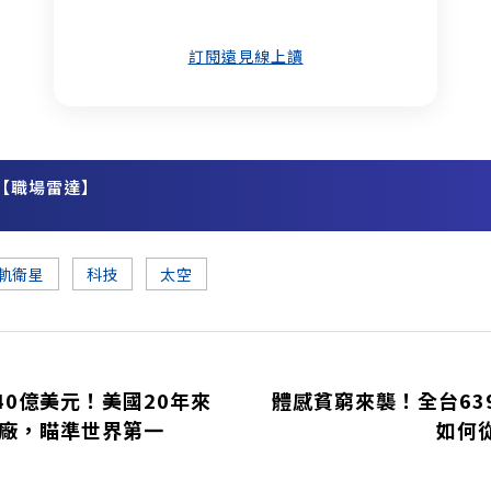
訂閱遠見線上讀
【職場雷達】
務
軌衛星
科技
太空
40億美元！美國20年來
體感貧窮來襲！全台63
圓廠，瞄準世界第一
如何