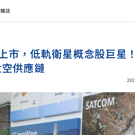
年雜誌
X將上市，低軌衛星概念股巨星
太空供應鏈
202
加入追蹤