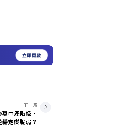
立即開啟
下一篇
9萬中產階級，
從穩定變脆弱？