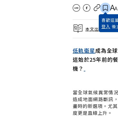
喜歡這篇
登入
後
本文出自 2025
低軌衛星
成為全球
這始於25年前的
機？
當全球氣候異常情
造成地面網路斷訊
畫時的新選項。尤其在馬
度更是直線上升。