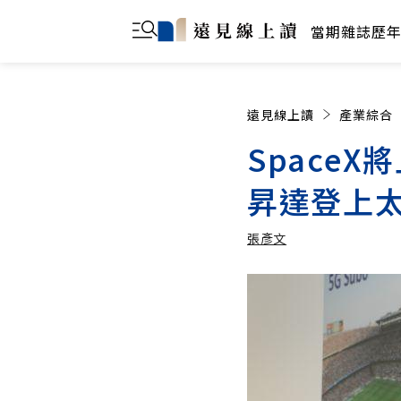
當期雜誌
歷
遠見線上讀
產業綜合
Space
昇達登上
張彥文
張彥文