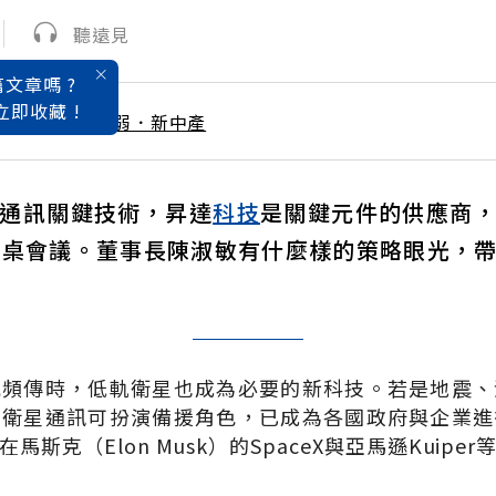
聽遠見
文章嗎 ?
立即收藏 !
 / 8月號雜誌 脆弱．新中產
通訊關鍵技術，昇達
科技
是關鍵元件的供應商
餐桌會議。董事長陳淑敏有什麼樣的策略眼光，
況頻傳時，低軌衛星也成為必要的新科技。若是地震、
，衛星通訊可扮演備援角色，已成為各國政府與企業進
斯克（Elon Musk）的SpaceX與亞馬遜Kuip