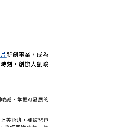
晶片
新創事業，成為
市時刻，創辦人劉峻
劉峻誠，掌握
AI
發展的
。
考上美術班，卻被爸爸