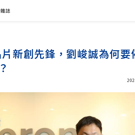
年雜誌
晶片新創先鋒，劉峻誠為何要
」？
202
加入追蹤