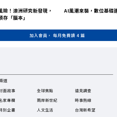
風險！澳洲研究新發現，
AI風潮來襲，數位基礎
預存「腦本」
加入會員， 每月免費讀 4 篇
頻道
封面故事
全球焦點
遠見調查
名家專欄
兩岸新世紀
時事熱線
特別企畫
人文生活
台灣新希望