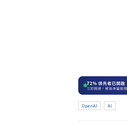
72%
領先者已開啟
立即開通！解鎖專屬服
OpenAI
AI