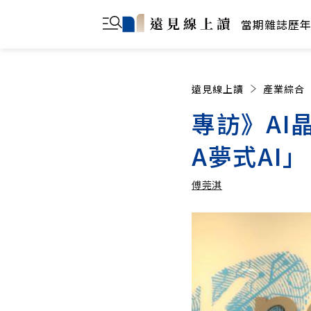
當期雜誌
歷
遠見線上讀
產業綜合
專訪》AI
A夢式AI
傅莞淇
傅莞淇