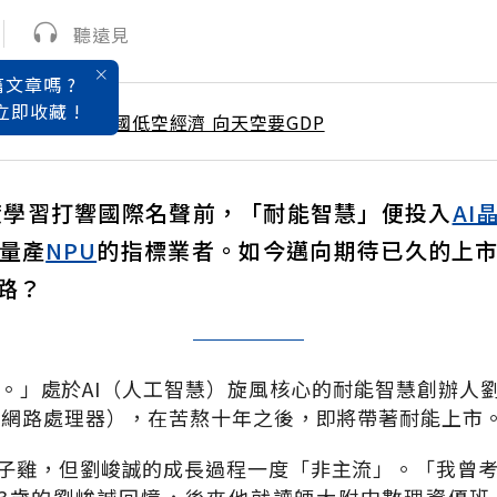
聽遠見
文章嗎 ?
立即收藏 !
 / 3月號雜誌 中國低空經濟 向天空要GDP
為深度學習打響國際名聲前，「耐能智慧」便投入
AI
量產
NPU
的指標業者。如今邁向期待已久的上
路？
。」處於
AI
（人工智慧）旋風核心的耐能智慧創辦人
經網路處理器），在苦熬十年之後，即將帶著耐能上市
子雞，但劉峻誠的成長過程一度「非主流」。「我曾