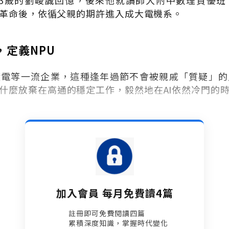
3
歲的劉峻誠回憶，後來他就讀師大附中數理資優班
革命後，依循父親的期許進入成大電機系。
，定義NPU
積電等一流企業，這種逢年過節不會被親戚「質疑」的
什麼放棄在高通的穩定工作，毅然地在
AI
依然冷門的
加入會員 每月免費讀4篇
註冊即可免費閱讀四篇​
累積深度知識，掌握時代變化​