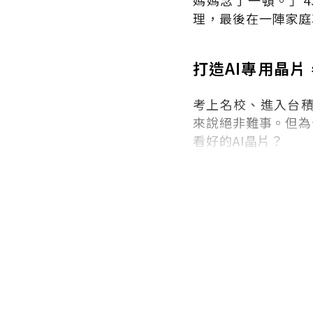
媽媽念了一頓。」
4
理，最後在一陣家庭
打造AI專用晶片
考上名校、進入台
來說絕非難事。但為
看好的
AI
晶片？