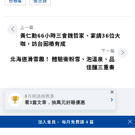
台積電
張忠謀
上一篇
黃仁勳66小時三會魏哲家、宴請36位大
咖，訪台固樁有成
下一篇
北海道滑雪趣！ 體驗衝粉雪、泡溫泉、品
佳釀三重奏
×
8月閱讀挑戰賽
看3篇文章，抽萬元好睡優惠
加入會員， 每月免費讀 4 篇
著作權聲明
隱私權政策
Copyright© 1999~2026