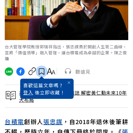
台大管理學院教授郭瑞祥指出，張忠謀勇於開創人生第二曲線，
並將「價值領導」融入管理，讓台積電成為卓越的企業。陳之俊
攝
聽遠見
喜歡這篇文章嗎 ?
登入
後立即收藏 !
本文出自 2025 / 2月號雜誌 解密黃仁勳未來10年
大布局
台積電
創辦人
張忠謀
，自2018年退休後筆耕
不輟，歷時六年，自傳下冊終於問世。《
張