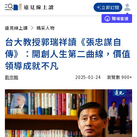
立即訂閱
職場雷達
遠見線上讀
精采人物
台大教授郭瑞祥讀《張忠謀自
傳》：開創人生第二曲線，價值
領導成就不凡
劉宗翰
2025-01-24
瀏覽數
900+
加入追蹤
劉宗翰