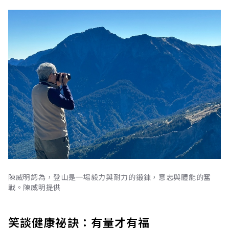
陳威明認為，登山是一場毅力與耐力的鍛鍊，意志與體能的奮
戰。陳威明提供
笑談健康祕訣：有量才有福