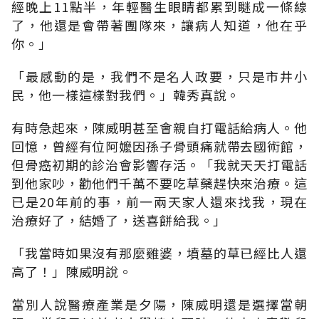
經晚上11點半，年輕醫生眼睛都累到瞇成一條線
了，他還是會帶著團隊來，讓病人知道，他在乎
你。」
「
最感動的是，我們不是名人政要，只是市井小
民，他一樣這樣對我們
。」
韓秀真說
。
有時急起來，陳威明甚至會親自打電話給病人。他
回憶，曾經有位阿嬤因孫子骨頭痛就帶去國術館，
但骨癌初期的診治會影響存活。「我就天天打電話
到他家吵，勸他們千萬不要吃草藥趕快來治療。這
已是20年前的事，前一兩天家人還來找我，現在
治療好了，結婚了，送喜餅給我。」
「
我當時如果沒有那麼雞婆，墳墓的草已經比人還
高了
！」
陳威明說
。
當別人說醫療產業是夕陽，陳威明還是選擇當朝