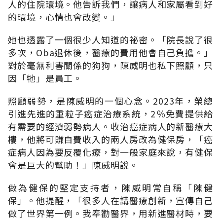
人的住院環境。他告訴我們，讓病人和家屬看到好
的環境，心情也會改變
。」
她也透露了一個很少人知道的祕密
。「
院長說了很
多次，Oba退休後，醫療的費用他會自己負擔
。」
對於毫無利害關係的狗狗，陳威明也私下照顧，只
因「牠」是員工
。
照顧弱勢，是陳威明的一個心念。2023年，榮總
引進先進的重粒子癌症治療系統，2％免費提供給
有需要的經濟弱勢病人。收治癌症病人的新醫療大
樓，他將可賺自費收入的兩人房改為健保房，「癌
症病人因為要反覆化療，對一般家庭來說，有健保
會是巨大的幫助
！」
陳威明說
。
做為健保的堅定支持者，陳威明常自稱「陳健
保
」。
他提醒
，「
很多人在講醫療創新，宣傳自己
做了世界第一例。我奉勸醫界，用新進醫材時，要