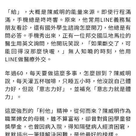
「給」，大概是陳威明的能量來源。即使行程滿
滿，手機總是咚咚響。原來，他常用LINE義務幫
朋友看診，還有國外學生諮詢怎麼開刀，他總是有
問必答。手機秀出來，正有一位邦交國瓜地馬拉的
醫生用英文詢問，他開玩笑說，「如果斷交了，可
能回得沒那麼快喔
，」
無人知曉的時刻，他用
LINE做醫療外交
。
年過60，每天要做這麼多事，怎麼辦到？陳威明
說，每天灌五杯咖啡，只睡五小時，他沒說自己體
力好，但說「意志力好」，並補充「意志力就是體
力
」。
這麼強烈的「利他」精神，從何而來？陳威明作為
職業婦女的母親，雖不算富裕，卻曾對貧困學童發
獎學金，也曾因病入院，得知隔壁病人經濟困窘，
默默捐出一筆錢解決困難，是他最好的榜樣。