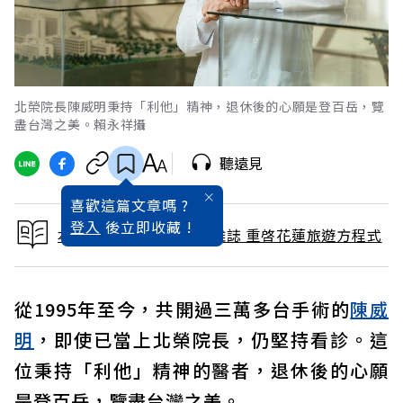
北榮院長陳威明秉持「利他」精神，退休後的心願是登百岳，覽
盡台灣之美。賴永祥攝
聽遠見
喜歡這篇文章嗎 ?
登入
後立即收藏 !
本文出自 2024 / 7月號雜誌 重啓花蓮旅遊方程式
從1995年至今，共開過三萬多台手術的
陳威
明
，即使已當上北榮院長，仍堅持看診。這
位秉持「利他」精神的醫者，退休後的心願
是登百岳，覽盡台灣之美。