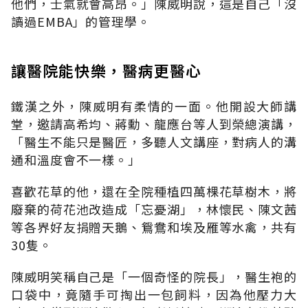
他們，士氣就會高昂
。」
陳威明說，這是自己「沒
讀過EMBA」的管理學
。
讓醫院能快樂，醫病更醫心
鐵漢之外，陳威明有柔情的一面。他開設大師講
堂，邀請高希均、蔣勳、龍應台等人到榮總演講
，
「
醫生不能只是醫匠，多聽人文講座，對病人的溝
通和溫度會不一樣
。」
喜歡花草的他，還在全院種植四萬棵花草樹木，將
廢棄的荷花池改造成「忘憂湖」，林懷民、陳文茜
等各界好友捐贈天鵝、鴛鴦和埃及雁等水禽，共有
30隻。
陳威明笑稱自己是「一個奇怪的院長」，醫生袍的
口袋中，竟隨手可掏出一包飼料，因為他壓力大