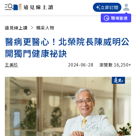
立即訂閱
職場雷達
遠見線上讀
精采人物
醫病更醫心！北榮院長陳威明公
開獨門健康祕訣
王美珍
2024-06-28
瀏覽數
16,250+
加入追蹤
王美珍