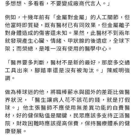
多想想、多看看，不要變成廠商代言人
。」
例如，十幾年前有「金屬對金屬」的人工關節，但
他當時即質疑，既有醫材已有同效果，但金屬離子
對身體造成的傷害還未知。果然，此醫材不到兩年
就發現產生心臟、情緒、甲狀腺的後遺症，全球下
架；而榮總，是唯一沒有使用的醫學中心。
「
醫界要多判斷，醫材不是新的最好，那麼多交通
工具出來，腳踏車還是沒有被淘汰
。」
陳威明強
調
。
做為棒球迷的他，將職棒薪水與國外的差距比做醫
界狀況
，「
醫生讓病人花不該花的錢，就是打假
球。」他主張醫師不應使用無差異功能的自費醫
材，好的健保點值是關鍵，民眾應該多支持正派醫
院，財政困難時應該提高保費，保持醫療體系的健
康發展。