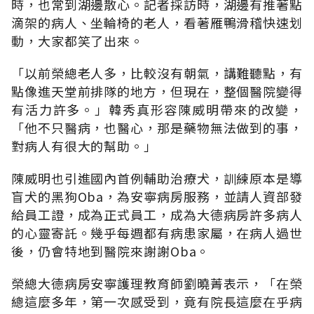
時，也常到湖邊散心。記者採訪時，湖邊有推著點
滴架的病人、坐輪椅的老人，看著雁鴨滑稽快速划
動，大家都笑了出來。
「
以前榮總老人多，比較沒有朝氣，講難聽點，有
點像進天堂前排隊的地方，但現在，整個醫院變得
有活力許多
。」
韓秀真形容陳威明帶來的改變
，
「
他不只醫病，也醫心，那是藥物無法做到的事，
對病人有很大的幫助
。」
陳威明也引進國內首例輔助治療犬，訓練原本是導
盲犬的黑狗Oba，為安寧病房服務，並請人資部發
給員工證，成為正式員工，成為大德病房許多病人
的心靈寄託。幾乎每週都有病患家屬，在病人過世
後，仍會特地到醫院來謝謝Oba。
榮總大德病房安寧護理教育師劉曉菁表示
，「
在榮
總這麼多年，第一次感受到，竟有院長這麼在乎病