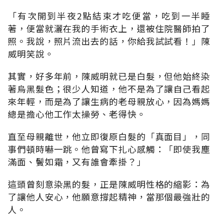
「有次開到半夜2點結束才吃便當，吃到一半睡
著，便當就灑在我的手術衣上，還被住院醫師拍了
照。我說，照片流出去的話，你給我試試看！」陳
威明笑說
。
其實，好多年前，陳威明就已是白髮，但他始終染
著烏黑髮色；很少人知道，他不是為了讓自己看起
來年輕，而是為了讓生病的老母親放心，因為媽媽
總是擔心他工作太操勞、老得快。
直至母親離世，他立即復原白髮的「真面目
」，
同
事們頓時嚇一跳。他曾寫下扎心感觸
：「
即使我塵
滿面、鬢如霜，又有誰會牽掛
？」
這頭曾刻意染黑的髮，正是陳威明性格的縮影：為
了讓他人安心，他願意撐起精神，當那個最強壯的
人
。