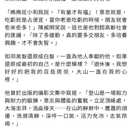
「
媽媽從小和我說
，『
有量才有福
』！
意思就是，
吃虧就是占便宜，當你老是吃虧的時候，朋友就會
愈來愈多
！」
陳威明笑說，這也是他對超高齡社會
的建議
，「
除了多運動，真的要多交朋友、多培養
興趣，才不會失智
。」
如同黑髮還原成白髮，一直為他人奉獻的他，如果
還原成最初的自己，是什麼模樣
？「
退休後，我想
好好的把我的百岳爬完，大山一直在我的心
裡
。」
他曾於出版的攝影文集中寫道
，「
登山是一場毅力
與耐力的鍛鍊，意志與體能的奮戰。立足頂峰處，
大海澎湃，浩淼接天
……
在山的靜默中，塵囂的煩
擾，洗滌清靜，深呼一口氣，活力充沛，志氣昂
揚
。」