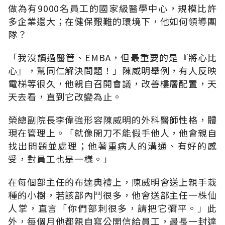
做為有9000名員工的國家級醫學中心，規模比許
多企業還大；在健保艱難的環境下，他如何領導團
隊？
「
我沒讀過醫管、EMBA，但最重要的是『將心比
心
』，
幫同仁解決問題
！」
陳威明舉例，有人反映
電梯等很久，他親自召開會議，改善樓層配置，天
天去看，直到它改變為止
。
榮總副院長李偉強形容陳威明的外科醫師性格，體
現在管理上
。「
就像開刀不能假手他人，他會親自
找出問題並處理；他著重病人的溝通、有好的感
受，對員工也是一樣
。」
在每個部主任的布達典禮上，陳威明會送上親手栽
種的小樹，若該部內鬥很多，他會送部主任一株仙
人掌，直言「你們部刺很多，請把它彌平。」此
外，每個月他都親自寫公開信給員工，最長一封達