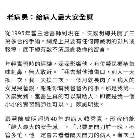
老病患：給病人最大安全感
從1995年當主治醫師到現在，陳威明總共開了三
萬多台的手術。網路上只要有任何陳威明的影片或
報導，底下總有數不清感謝救命的留言。
年輕實習時的經驗，深深影響他。有位榮民褥瘡氣
味刺鼻，無人敢近。「我去幫他清傷口，別人一天
換一次，我一天換三次，一個月就長肉了。病人的
女兒哭著說，謝謝你幫我爸爸做的事。那是我第一
次感受到，當醫生真的可以幫助人，即使是我一個
小小的實習醫師也可以。」陳威明說
。
跟著陳威明超過40年的病人韓秀真，形容他能
「給人最大的安全感」，「只要是開刀前一晚，不
管多忙，他一定會去看看隔天開刀的病人。有次已