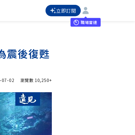
立即訂閱
職場雷達
為震後復甦
-07-02
瀏覽數
10,250+