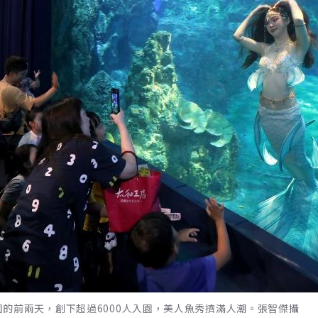
的前兩天，創下超過6000人入園，美人魚秀擠滿人潮。張智傑攝