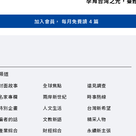
孕育台灣之光，臺
加入會員， 每月免費讀 4 篇
頻道
封面故事
全球焦點
遠見調查
名家專欄
兩岸新世紀
時事熱線
特別企畫
人文生活
台灣新希望
編者的話
文教新語
精采人物
產業綜合
財經綜合
永續新主張