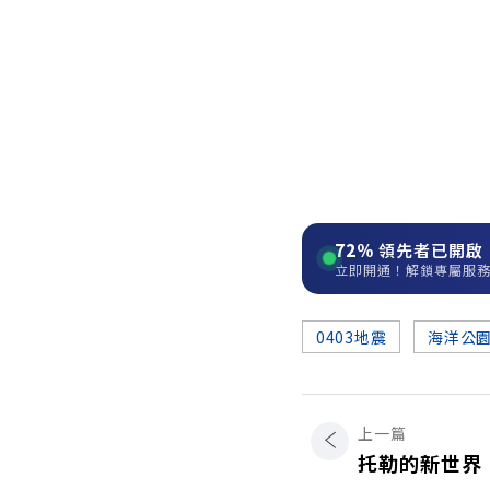
72%
領先者已開啟
立即開通！解鎖專屬服
0403地震
海洋公
上一篇
托勒的新世界