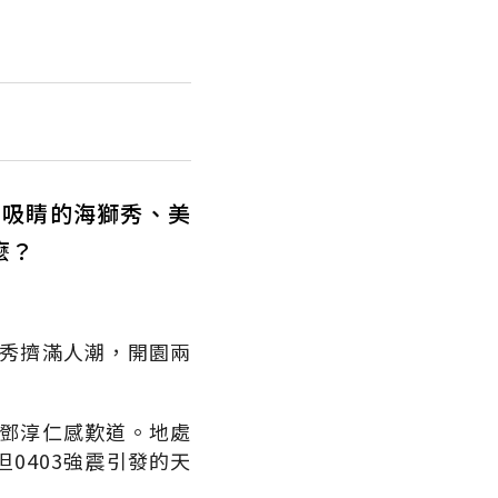
，吸睛的海獅秀、美
麼？
魚秀擠滿人潮，開園兩
監鄧淳仁感歎道。地處
0403強震引發的天