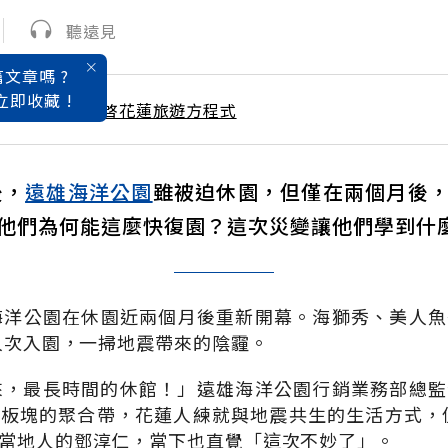
聽遠見
文章嗎 ?
立即收藏 !
 / 7月號雜誌 重啓花蓮旅遊方程式
後，
遠雄海洋公園
雖被迫休園，但僅在兩個月後
他們為何能這麼快復園？這次災變讓他們學到什
海洋公園在休園近兩個月後重新開幕。海獅秀、美人
0人次入園，一掃地震帶來的陰霾。
來，最長時間的休館！」遠雄海洋公園行銷業務部總
板塊的聚合帶，花蓮人練就與地震共生的生活方式，但
當地人的鄧淳仁，當下也直覺「這次不妙了」。