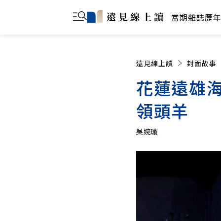
當期雜誌
歷
遠見線上讀
封面故事
花蓮遠雄
領頭羊
吳婉瑜
吳婉瑜