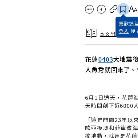
喜歡這篇
登入
後
本文出自 2024
花蓮
0403
大地震
人魚秀就回來了。
6月1日這天，花蓮
天時間創下近600
「這是開園23年以
歐亞板塊和菲律賓海
搖地動，就連是花蓮