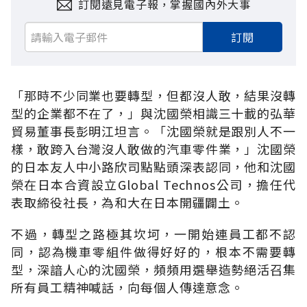
訂閱遠見電子報，掌握國內外大事
訂閱
「那時不少同業也要轉型，但都沒人敢，結果沒轉
型的企業都不在了，」與沈國榮相識三十載的弘華
貿易董事長彭明江坦言。「沈國榮就是跟別人不一
樣，敢跨入台灣沒人敢做的汽車零件業，」沈國榮
的日本友人中小路欣司點點頭深表認同，他和沈國
榮在日本合資設立Global Technos公司，擔任代
表取締役社長，為和大在日本開疆闢土。
不過，轉型之路極其坎坷，一開始連員工都不認
同，認為機車零組件做得好好的，根本不需要轉
型，深諳人心的沈國榮，頻頻用選舉造勢絕活召集
所有員工精神喊話，向每個人傳達意念。