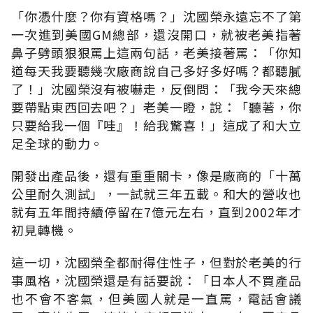
「你憑什麼？你有資格嗎？」沈國榮永遠忘不了第
一次進到美國GM總部，還沒開口，就被老美指著
鼻子劈頭狠狠罵上這兩句話，老美接著罵：「你知
道每天我要聽幾次廠商說自己多好多好嗎？都聽膩
了！」沈國榮沒有被嚇走，反倒問：「我今天來總
要帶點東西回去吧？」老美一瞪，說：「聽著，你
只要給我一個『哇』！給我驚喜！」這成了和大立
足全球的動力。
開發出產品後，還有重重關卡，像是廠商的「十萬
公里耐久測試」，一試就三年五載。和大的營收也
就有五年間持續停留在7億元左右，直到2002年才
初見轉機。
這一切，沈國榮全都耐得住性子，但對於老美的行
事風格，沈國榮還是有話要說：「日本人不買產品
也不會不客氣，但美國人就是一直罵，電話會議