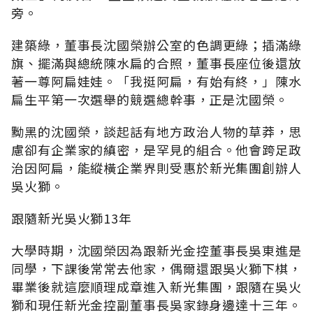
旁。
建築綠，董事長沈國榮辦公室的色調更綠；插滿綠
旗、擺滿與總統陳水扁的合照，董事長座位後還放
著一尊阿扁娃娃。「我挺阿扁，有始有終，」陳水
扁生平第一次選舉的競選總幹事，正是沈國榮。
黝黑的沈國榮，談起話有地方政治人物的草莽，思
慮卻有企業家的縝密，是罕見的組合。他會跨足政
治因阿扁，能縱橫企業界則受惠於新光集團創辦人
吳火獅。
跟隨新光吳火獅13年
大學時期，沈國榮因為跟新光金控董事長吳東進是
同學，下課後常常去他家，偶爾還跟吳火獅下棋，
畢業後就這麼順理成章進入新光集團，跟隨在吳火
獅和現任新光金控副董事長吳家錄身邊達十三年。