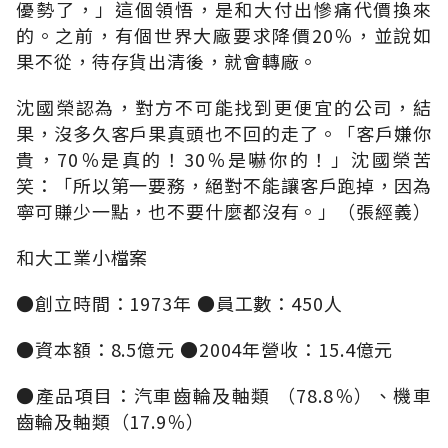
優勢了，」這個領悟，是和大付出慘痛代價換來
的。之前，有個世界大廠要求降價20％，並說如
果不從，待存貨出清後，就會轉廠。
沈國榮認為，對方不可能找到更便宜的公司，結
果，沒多久客戶果真頭也不回的走了。「客戶嫌你
貴，70％是真的！30％是嚇你的！」沈國榮苦
笑：「所以第一要務，絕對不能讓客戶跑掉，因為
寧可賺少一點，也不要什麼都沒有。」（張經義）
和大工業小檔案
●創立時間：1973年 ●員工數：450人
●資本額：8.5億元 ●2004年營收：15.4億元
●產品項目：汽車齒輪及軸類 （78.8％）、機車
齒輪及軸類（17.9％）