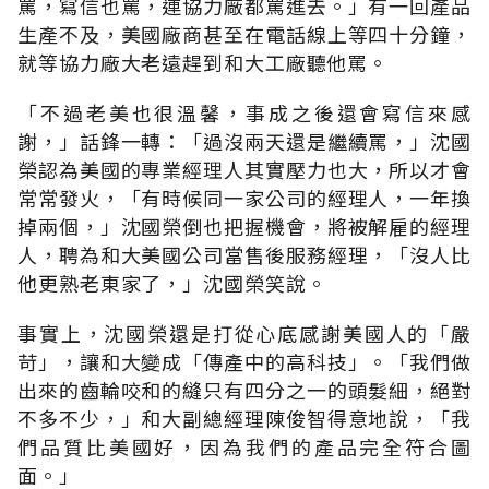
罵，寫信也罵，連協力廠都罵進去。」有一回產品
生產不及，美國廠商甚至在電話線上等四十分鐘，
就等協力廠大老遠趕到和大工廠聽他罵。
「不過老美也很溫馨，事成之後還會寫信來感
謝，」話鋒一轉：「過沒兩天還是繼續罵，」沈國
榮認為美國的專業經理人其實壓力也大，所以才會
常常發火，「有時候同一家公司的經理人，一年換
掉兩個，」沈國榮倒也把握機會，將被解雇的經理
人，聘為和大美國公司當售後服務經理，「沒人比
他更熟老東家了，」沈國榮笑說。
事實上，沈國榮還是打從心底感謝美國人的「嚴
苛」，讓和大變成「傳產中的高科技」。「我們做
出來的齒輪咬和的縫只有四分之一的頭髮細，絕對
不多不少，」和大副總經理陳俊智得意地說，「我
們品質比美國好，因為我們的產品完全符合圖
面。」