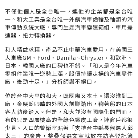
不僅他個人是全台唯一，連他的企業都是全台唯
一。和大工業是全台唯一外銷汽車齒輪及軸類的汽
車傳動系統大廠，專門生產汽車變速箱組、車用差
速器、扭力轉換器。
和大精益求精，產品不止中華汽車愛用，在美國三
大車廠GM、Ford、Damilar-Chrysler，和歐洲、
日本、韓國大廠的口碑也不錯。「和大是今年汽車
零組件業唯一逆勢上漲，股價持續走揚的汽車零件
廠，後勁十足，」分析師讚不絕口。
位於台中大里的和大，既國際又本土。還沒進到工
廠，金髮藍眼睛的外國人前腳踏出，鞠著躬的日本
客人隨後踏入。但是，和大並沒有國際化的門面，
有的只是四層樓高的全綠色鐵皮工廠，連窗戶都很
少見。入口的警衛室貼著「支持台中縣長候選人邱
太三」的廣告，整疊候選文宣就放在訪客登記簿