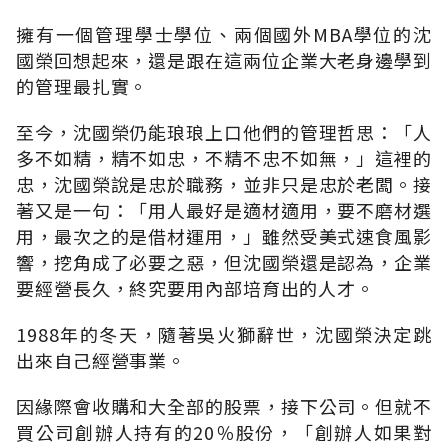
擁有一個管理學士學位、兩個國外MBA學位的沈
國榮回想起來，還是跟在這兩位企業大老身邊學到
的管理最扎實。
至今，沈國榮仍能琅琅上口他們的管理哲思：「人
多不如精，精不如忠，不精不忠不如無，」這裡的
忠，沈國榮說是忠於職務，並非只是忠於老闆。接
著又是一句：「用人最好是適材適用，要不磨材選
用，最次之的是借材運用，」雖然受美式速食風影
響，挖角成了必要之惡，但沈國榮還是認為，企業
要經營長久，終究要用內部培育出的人才。
1988年的冬天，隨著吳火獅辭世，沈國榮決定跳
出來自己經營事業。
因緣際會收購和大全部的股票，接下公司。但就不
買公司創辦人持有的20％股份，「創辦人如果對