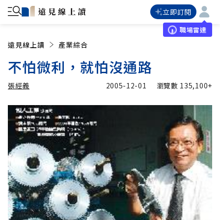
立即訂閱
職場雷達
遠見線上讀
產業綜合
不怕微利，就怕沒通路
張經義
2005-12-01
瀏覽數
135,100+
加入追蹤
張經義