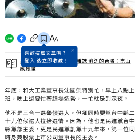
喜歡這篇文章嗎 ?
登入
後立即收藏 !
本文出自 2005 / 12月號雜誌 消逝的台灣：崑山
威脅論
年底，和大工業董事長沈國榮特別忙，早上八點上
班，晚上還要忙著趕場造勢，一忙就是到深夜。
他不是三合一選舉候選人，但卻同時要幫台中縣二
十九位候選人拉抬選情。因為，他也是民進黨台中
縣黨部主委，更是民進黨創黨十九年來，第一位同
時身兼股票上市公司董事長的主委。