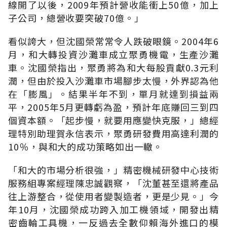
線開了以後，2009年預計營收能衝上50億，加上
子公司，總營收要突破70億。」
看似誇大，但沈國榮常常令人跌破眼鏡。2004年6
月，和大轉投資沙灘車成立聚勇機電，生產沙灘
車。沈國榮指出，聚勇將為和大每股貢獻0.3元利
潤，但由於投入沙灘車市場腳步太慢，外界認為他
在「膨風」。結果半年不到，單月就達到損益兩
平，2005年5月更轉虧為盈，預計年底賺回三到四
個資本額。「起步慢，就要用應變快克服，」總經
理特別助理賀永信表示，聚勇研發費用高達利潤的
10％，與和大的成功策略如出一轍。
「和大的市場分析很強，」精密機械研發中心技術
服務組專案經理陳忠誠觀察，「沈董甚至還將產品
往上游整合，從使用者變製造者，更是少見。」今
年10月，沈國榮成功跨入加工機領域，開發出精
密齒輪工具機，一反過去全數仰賴海外進口的模