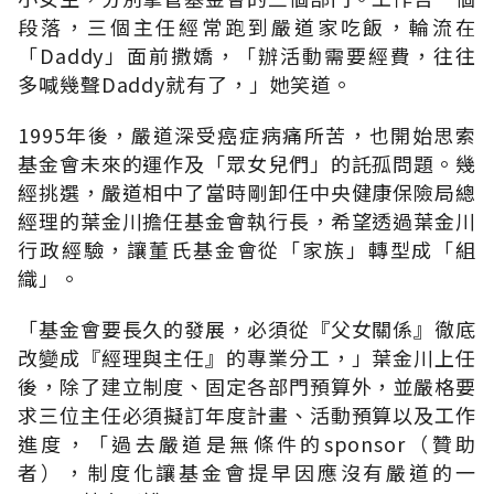
段落，三個主任經常跑到嚴道家吃飯，輪流在
「Daddy」面前撒嬌，「辦活動需要經費，往往
多喊幾聲Daddy就有了，」她笑道。
1995年後，嚴道深受癌症病痛所苦，也開始思索
基金會未來的運作及「眾女兒們」的託孤問題。幾
經挑選，嚴道相中了當時剛卸任中央健康保險局總
經理的葉金川擔任基金會執行長，希望透過葉金川
行政經驗，讓董氏基金會從「家族」轉型成「組
織」。
「基金會要長久的發展，必須從『父女關係』徹底
改變成『經理與主任』的專業分工，」葉金川上任
後，除了建立制度、固定各部門預算外，並嚴格要
求三位主任必須擬訂年度計畫、活動預算以及工作
進度，「過去嚴道是無條件的sponsor（贊助
者），制度化讓基金會提早因應沒有嚴道的一