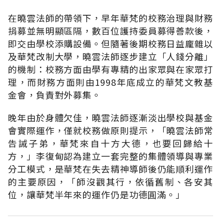
在曉雲法師的帶領下，早年華梵的校務治理與財務
捐募並無明顯區隔，數百位護持委員募得善款後，
即交由學校添購設備。但隨著後期校務日益龐雜以
及華梵改制大學，曉雲法師逐步建立「人錢分離」
的機制：校務方面由學有專精的出家眾與在家眾打
理，而財務方面則由1998年底成立的華梵文教基
金會，負責對外募集。
晚年由於身體欠佳，曉雲法師逐漸淡出學校與基金
會實際運作，僅就校務做原則提示，「曉雲法師常
告誡子弟，華梵來自十方大德，也要回歸給十
方，」李復甸認為建立一套完整的集體領導與專業
分工模式，是華梵在失去精神導師後仍能順利運作
的主要原因，「師沒觀其行，依循舊制、各安其
位，讓華梵半年來的運作仍是功德圓滿。」