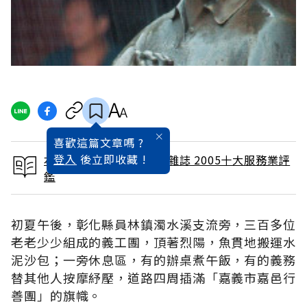
喜歡這篇文章嗎 ?
登入
後立即收藏 !
本文出自 2005 / 10月號雜誌 2005十大服務業評
鑑
初夏午後，彰化縣員林鎮濁水溪支流旁，三百多位
老老少少組成的義工團，頂著烈陽，魚貫地搬運水
泥沙包；一旁休息區，有的辦桌煮午飯，有的義務
替其他人按摩紓壓，道路四周插滿「嘉義市嘉邑行
善團」的旗幟。