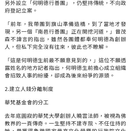
另外設立「何明德行善團」，仍堅持傳統，不向政
府登記立案。
「前年，我帶團到旗山準備造橋，到了當地才發
現，另一個『南邑行善團』正在開挖河道，」曾茂
森不諱言的指出，雖然各團體都奉何明德為創辦
人，但私下完全沒有往來，彼此也不瞭解。
「這是何明德生前最不願意見到的，」這位不願透
露姓名的地方記者指出，何明德生前擔心成立組織
會招致人事的紛擾，卻成為後來紛爭的源頭。
2.建立人錢分離制度
華梵基金會的分工
去年底圓寂的華梵大學創辦人曉雲法師，被視為佛
教界的一頁傳奇。一生堅持不建寺院、不任住持的
她，曾獲得象徵國家最高文化榮譽的行政院文化