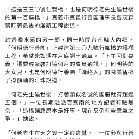
「這是三三○號仁賢橋，也是何明德老先生過世後
的第一百座橋，」嘉義市嘉邑行善團理事長曾茂森
緊盯著最後的灌漿工程說道。
跨過濁水溪的另一頭，同一時間台南縣大內鄉，
「何明德行善團」正趕建第三○九號行風橋的護欄
工程，希望能如期在月底謝土通車。「下午回到嘉
義，還要趕緊裝訂這個月的會員通訊，」何明德的
大女兒，也是何明德行善團「聯絡人」的陳美智擦
了擦額頭的汗珠說道。
「何老先生過世後，打著類似名號的團體就有超過
五個，」一位長期駐派雲嘉南的地方記者有點無
奈，「造橋鋪路原本是好事，現在反倒有些意氣之
爭，」她說。
「何老先生在天之靈一定很遺憾，」一位參與行善