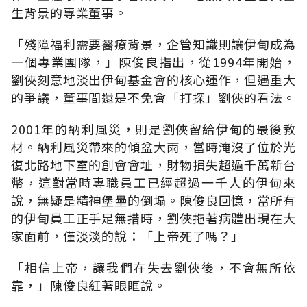
生背景的專業董事。
「殘障福利需要醫療背景，企管知識則讓伊甸成為
一個專業團隊，」陳俊良指出，從1994年開始，
劉俠刻意地淡出伊甸基金會的核心運作，但遇重大
的爭議，董事間還是不免會「打探」劉俠的看法。
2001年的納利風災，則是劉俠留給伊甸的最後教
材。納利風災帶來的傾盆大雨，當時淹沒了位於光
復北路地下室的創會會址，財物損失超過千萬新台
幣，這對當時專職員工已經超過一千人的伊甸來
說，無疑是精神堡壘的倒塌。陳俊良回憶，當所有
的伊甸員工正手足無措時，劉俠拖著病體出現在大
家面前，僅淡淡的說：「上帝死了嗎？」
「相信上帝，讓我們在失去劉俠後，不會無所依
靠，」陳俊良紅著眼眶說。