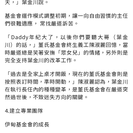
天，」葉金川說。
基金會運作模式調整初期，讓一向自由習慣的主任
們很難適應， 常找嚴道訴苦。
「Daddy年紀大了，以後你們要聽大哥（葉金
川）的話，」董氏基金會終生義工陳淑麗回憶，當
時嚴道總是笑著安撫「眾女兒」的情緒，另外則是
完全支持葉金川的改革工作。
「過去是全家上桌才開飯，現在的董氏基金會則是
按照表訂時間，準時開動，」陳淑麗認為，葉金川
在執行長任內的種種變革，是董氏基金會在嚴道突
然過世後，不致迷失方向的關鍵。
4.建立專業團隊
伊甸基金會的成長