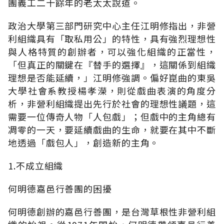
團義工二十餘年的老太太說道。
政治大學第三部門研究中心主任江明修指出，非營
利組織具有「取私用公」的特性，具有強烈理想性
與人格特質的創辦者，可以強化組織的正當性，
「但真正的關鍵在『替手的選擇』，這關係到組織
理想是否能延續，」江明修強調。偏好崑曲的東吳
大學社會系教授楊孝濚，則從戲曲表演的角度分
析，非營利組織提出先行於社會的理想性議題，這
需要一位傳奇人物「人包戲」；但戲中的主角總有
凋零的一天，要延續戲曲的生命，就要在其中不斷
地透過「戲包人」，創造新的主角。
1.不成立組織
何明德嘉邑行善團的困擾
何明德創辦的嘉邑行善團，是台灣草根性非營利組