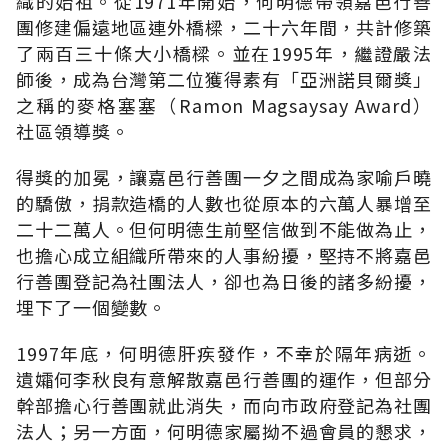
織的始祖。從1971年開始，何明德帶領嘉邑行善
團修建偏遠地區連外橋樑，二十六年間，共計修築
了兩百三十條大小橋樑。並在1995年，繼證嚴法
師後，成為台灣第二位獲得素有「亞洲諾貝爾獎」
之稱的麥格塞塞（Ramon Magsaysay Award）
社區領導獎。
得獎的加冕，讓嘉邑行善團一夕之間成為家喻戶曉
的驕傲，捐款造橋的人數也從原本的六萬人暴增至
二十二萬人。但何明德生前堅信做到不能做為止，
也擔心成立組織所帶來的人事紛擾，堅持不將嘉邑
行善團登記為社團法人，卻也為日後的諸多紛擾，
埋下了一個變數。
1997年底，何明德肝疾發作，不幸於隔年病逝。
遺孀何李秋良有意解散嘉邑行善團的運作，但部分
幹部擔心行善團就此消失，而向市政府登記為社團
法人；另一方面，何明德家屬拗不過會員的懇求，