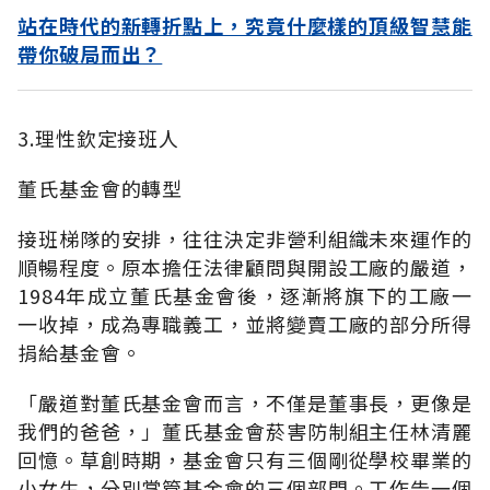
站在時代的新轉折點上，究竟什麼樣的頂級智慧能
帶你破局而出？
3.理性欽定接班人
董氏基金會的轉型
接班梯隊的安排，往往決定非營利組織未來運作的
順暢程度。原本擔任法律顧問與開設工廠的嚴道，
1984年成立董氏基金會後，逐漸將旗下的工廠一
一收掉，成為專職義工，並將變賣工廠的部分所得
捐給基金會。
「嚴道對董氏基金會而言，不僅是董事長，更像是
我們的爸爸，」董氏基金會菸害防制組主任林清麗
回憶。草創時期，基金會只有三個剛從學校畢業的
小女生，分別掌管基金會的三個部門。工作告一個