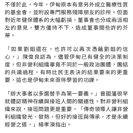
不僅於此，今年，伊甸原本有意另外成立醫療性質
的基金會，並附設專門服務殘障朋友的診所。但面
對近年健保體系的大幅虧損，董事會也分成兩派相
左的意見，雙方僵持不下，造成董事間些許的芥
蒂。
「如果劉姐還在，也許可以再次憑藉劉姐的信
心，」陳俊良認為，儘管伊甸已有健全的決策制
度，但非營利組織畢竟不同於一般政治團體，團結
的共識過程，有時比民主表決的結果要來的更重
要，這也是伊甸未來亟待學習的功課。
「辦大事者以多選替手為第一要義。」曾國藩很早
就體認精神存續與接班人間的關連性。對非營利組
織來說，接班問題更是重要，「傳奇領導人讓非營
利組織發光、發熱，但好的接班與傳承，才是永續
經營之道，」楊孝濚指出。