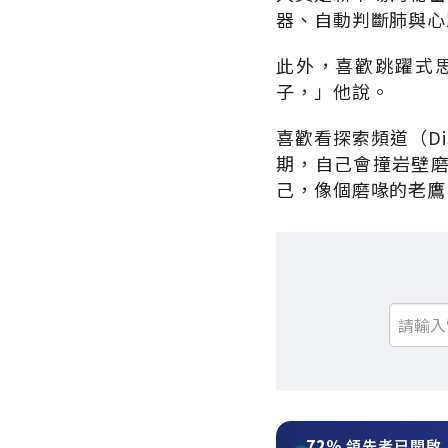
器、自動判斷肺與心
此外，喜歡跳躍式
子，」他說。
喜歡看探索頻道（D
期，自己會撞岩壁
己，像個磨喙的老鷹
72%
領先者已開啟