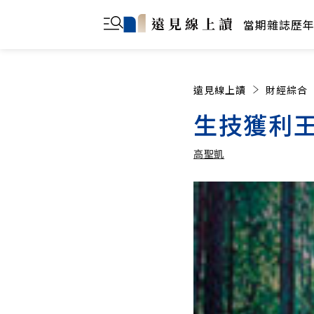
當期雜誌
歷
遠見線上讀
財經綜合
生技獲利
高聖凱
高聖凱