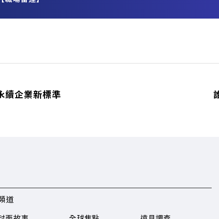
務
—永續企業新標準
頻道
封面故事
全球焦點
遠見調查