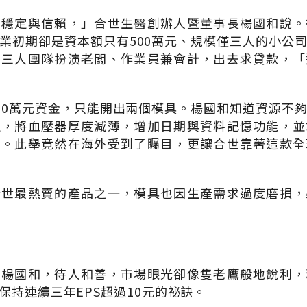
求穩定與信賴，」合世生醫創辦人暨董事長楊國和說。
業初期卻是資本額只有500萬元、規模僅三人的小公
初三人團隊扮演老闆、作業員兼會計，出去求貸款，「
00萬元資金，只能開出兩個模具。楊國和知道資源不
定，將血壓器厚度減薄，增加日期與資料記憶功能，並
用。此舉竟然在海外受到了矚目，更讓合世靠著這款全
合世最熱賣的產品之一，模具也因生產需求過度磨損，
的楊國和，待人和善，市場眼光卻像隻老鷹般地銳利，
保持連續三年EPS超過10元的祕訣。