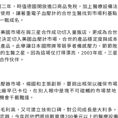
立第二年，時值德國開放進口商品免稅，加上醫療設備
與使用，讓著重電子血壓計的合世生醫找到市場利基點
一戰成名。
；美國市場在與三星合作成功切入量販店，更成為合世
三星決定切入美國血壓計市場，合世的產品穩定度與成
階產品。此舉讓日本國際牌等競爭者備感壓力，節節敗
的生醫之星。因為這場仗打得漂亮，2003年底，三
合作伙伴。
血壓器市場，楊國和主張創新，要跳出框架以確保市場
大廠早已卡位，在別人眼中是塊不可碰觸的市場禁地
機會千載難逢。
品毛利高，又可建立技術口碑，對公司成長是大利多。
武器，今年起他們將挑戰單價200美元以上的醫療設