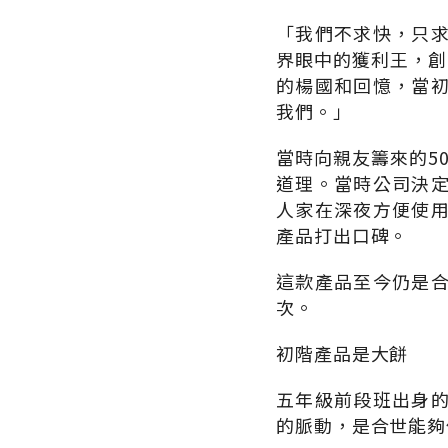
「我們不求快，只
界眼中的獲利王，創
的楊國和回憶，當
我們。」
當時向親友籌來的5
道理。當時公司決
人家在深夜方便使
產品打出口碑。
這款產品至今仍是
次。
初階產品是大餅
五年級前段班出身
的脈動，是合世能夠