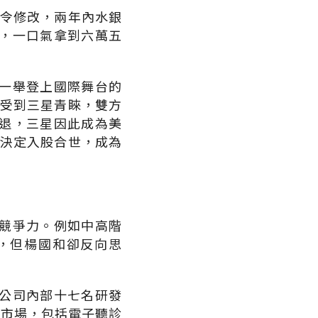
法令修改，兩年內水銀
，一口氣拿到六萬五
一舉登上國際舞台的
本受到三星青睞，雙方
退，三星因此成為美
星決定入股合世，成為
競爭力。例如中高階
，但楊國和卻反向思
公司內部十七名研發
備市場，包括電子聽診