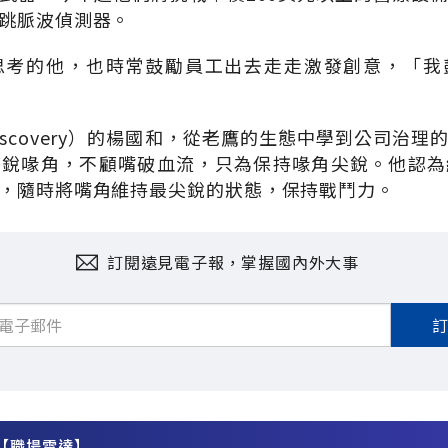
跳脈波偵測器。
思考的他，也時常鼓勵員工出去走走激發創意，「我
iscovery）的楊國和，從老鷹的生態中學到公司治理
磨銳喙角，不顧嘴破血流，只為保持喙角尖銳。他認為
，隨時將嘴角維持最尖銳的狀態，保持戰鬥力。
訂閱遠見電子報，掌握國內外大事
【職場雷達】