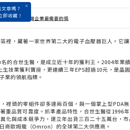
文章嗎 ?
立即收藏 !
 / 6月號雜誌 台灣企業最需要的獎
業區裡，藏著一家世界第二大的電子血壓器巨人。它讓
音命名的合世生醫，是成立近十年的獲利王。2004年業
，登上生技業獲利寶座，更連續三年EPS超過10元，是晶
子業的領航指標。
，裡頭的零組件卻多達兩百個，與一個掌上型PDA
著重品質可靠度。抓準產品特性，合世生醫從1996
異化與成本競爭力，建立年出貨三百二十五萬台，市
日商歐姆龍（Omron）的全球第二大供應商。