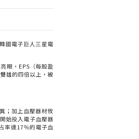
韓國電子巨人三星電
績亮眼，EPS（每股盈
圓雙雄的四倍以上，被
無異；加上血壓器材攸
年開始投入電子血壓器
占率達17％的電子血