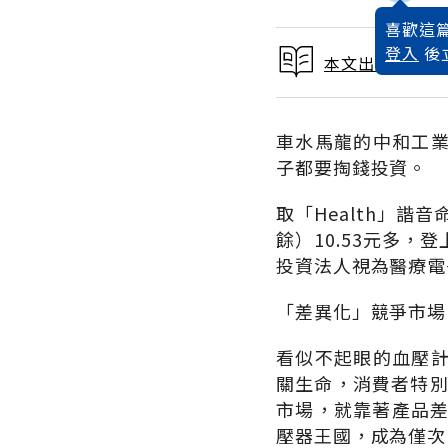
喜歡這篇
登入
後
本文出自 2005
車水馬龍的中和工
子都要掏錢投資。
取「Health」諧
餘）10.53元多
投資法人視為醫療電
「差異化」競爭市場
看似不起眼的血壓計
關生命，消費者特別
市場，就靠著產品差
壓器王國，成為僅次