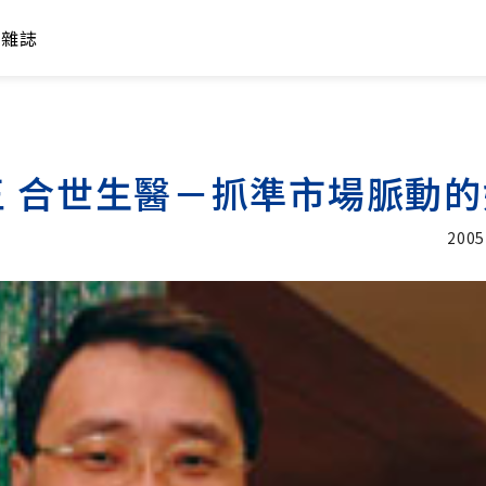
年雜誌
王 合世生醫－抓準市場脈動
2005
加入追蹤