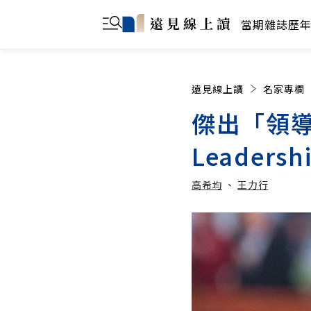
當期雜誌
歷
遠見線上讀
名家專欄
傑出「領
Leadersh
高希均
、
王力行
高希均
王力