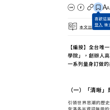
喜歡這篇
登入
後
本文出自 2023
【編按】全台唯一
學院」，創辦人高
一系列量身訂做的
（一）「清晰」
引領世界思潮的歷
充滿多半資訊無用的