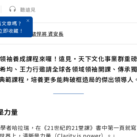
聽遠見
文章嗎 ?
立即收藏 !
 / 5月號雜誌 防駭悍將 資安長
領袖養成課程來囉！遠見‧天下文化事業群重
希均、王力行邀請全球各領域領袖開課、傳承
典範課程，培養更多能夠破框造局的傑出領導人
是力量
史學者哈拉瑞，在《
21
世紀的
21
堂課》書中第一頁就寫
世界上，清晰是力量（
Clarity is power
）。」