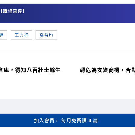
【職場雷達】
務
導
王力行
高希均
倉庫，得知八百壯士餘生
轉危為安變商機，合
加入會員， 每月免費讀 4 篇