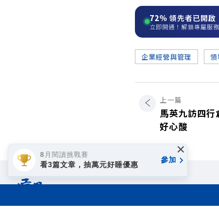
72%
領先者已開啟
立即開通！解鎖專屬服
企業經營與管理
領
上一篇
馬英九訪四行
好心酸
×
8月閱讀挑戰賽
參加
看3篇文章，抽萬元好睡優惠