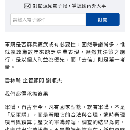
訂閱遠見電子報，掌握國內外大事
訂閱
軍購是否窮兵黷武或有必要性，固然爭議尚多，惟
就執政黨數年來缺乏專業表現，顯然其決策之施
行，是以個人利益為優先，而「去信」則是第一考
量。
雲林縣 企管顧問 劉順杰
我們都得承擔後果
軍購，自古至今，凡有國家型態，就有軍購，不是
「反軍購」，而是著眼它的合法與合理，適時審理
項目與預算；歷次的軍購弊端，調查的結果為何，
也應做出完整報告。不是弊端永遠存在，新的軍購