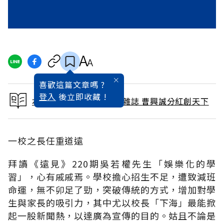
喜歡這篇文章嗎 ?
登入
後立即收藏 !
本文出自 2004 / 11月號雜誌 曹興誠分紅創天下
一校之長任重道遠
拜讀《遠見》220期吳若權先生「娛樂化的學
習」，心有戚戚焉。學校擔心招生不足，遭致減班
命運，無不卯足了勁，突破傳統的方式，增加對學
生與家長的吸引力，其中尤以校長「下海」最能掀
起一股新聞熱，以達廣為宣傳的目的。姑且不論是