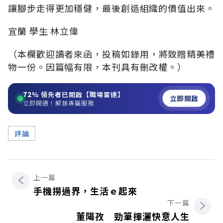
讓腳步走得更加穩健，最後創造組織的價值出來。
宜蘭 學生 林立偉
（本欄歡迎讀者來函，投稿如錄用，將致贈精美禮
物一份。因篇幅有限，本刊具有刪改權。）
72%
領先者已開啟【職場雷達】
立即開啟
立即開通！解鎖專屬服務
評論
上一篇
手機撈過界，生活ｅ起來
下一篇
董陽孜 勁筆揮灑快意人生