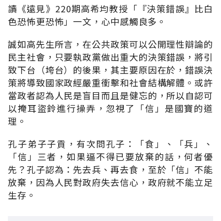
讀《遠見》220期高希均教授「『決策錯誤』比白
色恐怖更恐怖」一文，心中感觸良多。
誠如高先生所言，在公共政策可以公開理性辯論的
民主社會，只要執政黨做出重大的決策錯誤，將引
致下台（垮台）的後果，其主要原因在於，錯誤決
策將導致國家政經嚴重衝擊和社會結構解體。或許
當政者認為人民是盲目而且是健忘的，所以自認可
以掩耳盜鈴進行操弄，忽視了「信」是國寶的道
理。
孔子弟子子貢，有次問孔子：「食」、「兵」、
「信」三者，如果逼不得已要放棄的話，何者優
先？孔子認為：先去兵、再去食，至於「信」不能
放棄，因為人民對政府失去信心，政府就不能立足
生存。