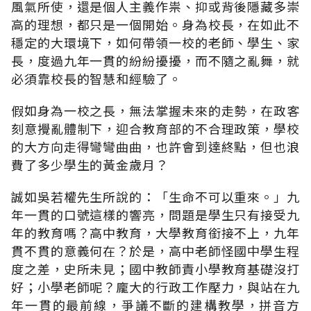
風氣所使，還是個人主義作祟、抑或背後隱藏多崇
高的理想，都只是一個開始。身為校長，在如此不
穩定的大環境下，如何帶領一校的老師、學生、家
長，度過九年一貫的紛紛擾擾，而不隨之亂舞，就
必須靠校長的智慧和經驗了。
假如身為一校之長，無法掌握未來的走勢，在政客
刻意攪亂體制下，迎合教育部的不合理政策，學校
的大方向走得彎彎曲曲，也許會到達終點，但也浪
費了多少學生的黃金歲月？
誠如吳若權先生所說的：「生命不可以重來。」九
年一貫的口號這樣的響亮，問題是學生只有接受九
年的教育嗎？高中教育，大學教育銜接不上，九年
貫不貫的意義何在？於是，高中老師怪國中學生程
度之差，史所未見；國中教師責小學教育基礎沒打
好；小學老師呢？龐大的行政工作壓力，與站在九
年一貫的最前線，爭議不斷的建構教學，拼音方