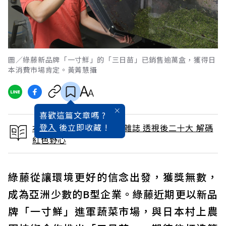
圖／綠藤新品牌「一寸鮮」的「三日苗」已銷售逾萬盒，獲得日
本消費市場肯定。黃菁慧攝
喜歡這篇文章嗎 ?
登入
後立即收藏 !
本文出自 2022 / 11月號雜誌 透視後二十大 解碼
紅色野心
綠藤從讓環境更好的信念出發，獲獎無數，
成為亞洲少數的B型企業。綠藤近期更以新品
牌「一寸鮮」進軍蔬菜市場，與日本村上農