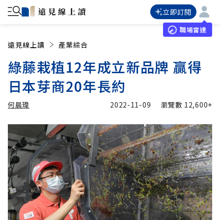
立即訂閱
職場雷達
遠見線上讀
產業綜合
綠藤栽植12年成立新品牌 贏得
日本芽商20年長約
何晨瑋
2022-11-09
瀏覽數
12,600+
加入追蹤
何晨瑋