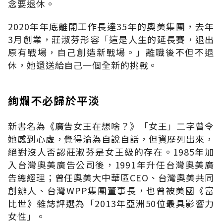
念要退休。
2020年年底離開工作長達35年的奧美集團，去年
3月創業，莊淑芬形容「這是人生的延長賽，退出
原有戰場，自己創造新戰場。」離職後不但不退
休，她還送給自己一個全新的挑戰。
絢爛不必歸於平淡
新書名為《廣告女王在想啥？》「女王」二字曾令
她感到心虛，覺得淪為自說自話，但資歷列出來，
絕對沒人否認莊淑芬是女王級的存在。1985年加
入台灣奧美廣告公司後，1991年升任台灣奧美廣
告總經理；曾任奧美大中華區CEO、台灣奧美共同
創辦人、台灣WPP集團董事長，也曾被美國《富
比世》雜誌評選為「2013年亞洲50位最具影響力
女性」。