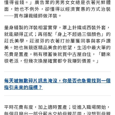
懂得省錢。」廣告業的男男女女總是衣著光鮮體
面，她也不例外，卻懂得以經濟實惠的方式治裝
──買布讓裁縫師做洋裝。
量身縫製的洋裝相當實穿，罩上針織或西裝外套，
就能顯得正式；再搭配「身上不超過三個顏色」的
莊氏美學，莊淑芬的衣著打扮屢獲同事與客戶讚
美。她也無競逐精品美食的慾望，生活中最大筆的
花費是置產，稍有積蓄後就買中古屋自住，「聽來
很老派，但幾次換屋確實都令我賺到價差。」
每天被無數碎片訊息淹沒，你是否也急需找到一個
指引未來的座標？
平時花費有度，加上適時置產；從進入職場開始，
每個月撥出一部分薪水交給母親花用，沒想到母親