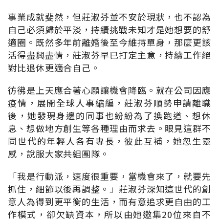
事業成就斐然，但莊淑芬並不安於現狀，也不認為
自己必須歸於平淡，持續挑戰未知才是她想要的舒
適圈。既然多年前離婚後至今維持單身，那麼更該
活得盡興盡情，莊淑芬早已打定主意，持續工作絕
對比退休更適合自己。
彷彿是上天應合著心願讓機會降臨。就在公司因應
疫情，展開全球人事縮編，莊淑芬順勢申請離職
後，她發現身邊的同事也紛紛為了換跑道、想休
息、想做地方創生等各種理由而求去。眼見這群不
同世代的年輕人各有專長，彼此互補，她忽生靈
感，說服大家共組團隊。
「我是行動派，速度很重要，當機會來了，就要先
抓住，細節以後再調整。」莊淑芬深知這世代的創
意人為得到更平衡的生活，而有意追求更自由的工
作模式，卻欠缺資本，所以由她邀集20位來自不