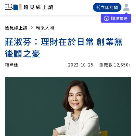
立即訂閱
職場雷達
遠見線上讀
精采人物
莊淑芬：理財在於日常 創業無
後顧之憂
賴韋廷
2022-10-25
瀏覽數
12,650+
加入追蹤
賴韋廷