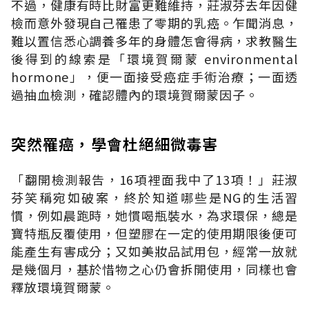
不過，健康有時比財富更難維持，莊淑芬去年因健
檢而意外發現自己罹患了零期的乳癌。乍聞消息，
難以置信悉心調養多年的身體怎會得病，求教醫生
後得到的線索是「環境賀爾蒙 environmental
hormone」，便一面接受癌症手術治療；一面透
過抽血檢測，確認體內的環境賀爾蒙因子。
突然罹癌，學會杜絕細微毒害
「翻開檢測報告，16項裡面我中了13項！」莊淑
芬笑稱宛如破案，終於知道哪些是NG的生活習
慣，例如晨跑時，她慣喝瓶裝水，為求環保，總是
寶特瓶反覆使用，但塑膠在一定的使用期限後便可
能產生有害成分；又如美妝品試用包，經常一放就
是幾個月，基於惜物之心仍會拆開使用，同樣也會
釋放環境賀爾蒙。