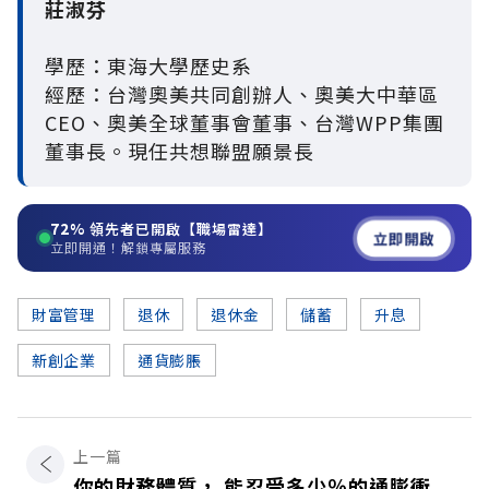
莊淑芬
學歷：東海大學歷史系
經歷：台灣奧美共同創辦人、奧美大中華區
CEO、奧美全球董事會董事、台灣WPP集團
董事長。現任共想聯盟願景長
72%
領先者已開啟【職場雷達】
立即開啟
立即開通！解鎖專屬服務
財富管理
退休
退休金
儲蓄
升息
新創企業
通貨膨脹
上一篇
你的財務體質， 能忍受多少％的通膨衝