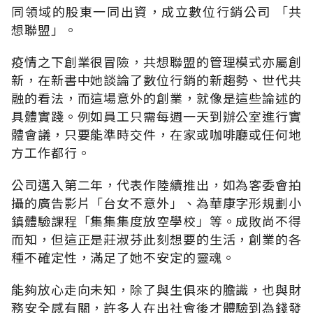
同領域的股東一同出資，成立數位行銷公司 「共
想聯盟」。
疫情之下創業很冒險，共想聯盟的管理模式亦屬創
新，在新書中她談論了數位行銷的新趨勢、世代共
融的看法，而這場意外的創業，就像是這些論述的
具體實踐。例如員工只需每週一天到辦公室進行實
體會議，只要能準時交件，在家或咖啡廳或任何地
方工作都行。
公司邁入第二年，代表作陸續推出，如為客委會拍
攝的廣告影片「台女不意外」、為華康字形規劃小
鎮體驗課程「集集集度放空學校」等。成敗尚不得
而知，但這正是莊淑芬此刻想要的生活，創業的各
種不確定性，滿足了她不安定的靈魂。
能夠放心走向未知，除了與生俱來的膽識，也與財
務安全感有關，許多人在出社會後才體驗到為錢發