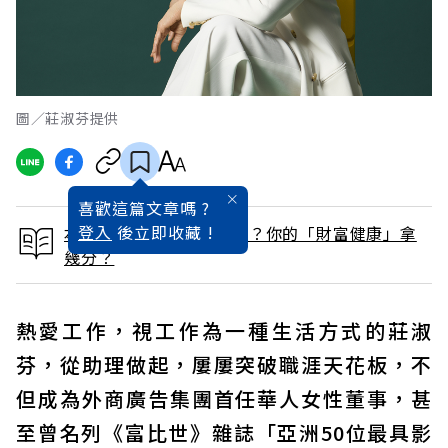
圖／莊淑芬提供
喜歡這篇文章嗎 ?
登入
後立即收藏 !
本文出自愈貧窮或愈富有？你的「財富健康」拿
幾分？
熱愛工作，視工作為一種生活方式的莊淑
芬，從助理做起，屢屢突破職涯天花板，不
但成為外商廣告集團首任華人女性董事，甚
至曾名列《富比世》雜誌「亞洲50位最具影