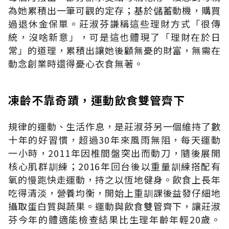
為她累積出一筆可觀的定存；基於儲蓄動機，購買
過退休金保單。莊淑芬謙稱這些理財方式「很傳
統，沒啥新意」，可是這也體現了「理財在於日
常」的道理，累積出讓她後顧無憂的財富，無需在
動念創業時還得憂心衣食無著。
凍齡不靠奇蹟，運動飲食雙管齊下
規律的運動、生活作息，是莊淑芬另一個維持了數
十年的好習慣，超過30年來風雨無阻，每天運動
一小時，2011年因椎間盤突出而動刀，隨後展開
核心肌群訓練；2016年回台後以重量訓練搭配有
氧的慢跑快走運動，持之以恆地健身。飲食上長年
吃得清淡，營養均衡，開始上重訓課後益發仔細地
攝取蛋白質與蔬果。運動與飲食雙管齊下，讓莊淑
芬今年的體適能檢查結果比生理年齡年輕20歲。