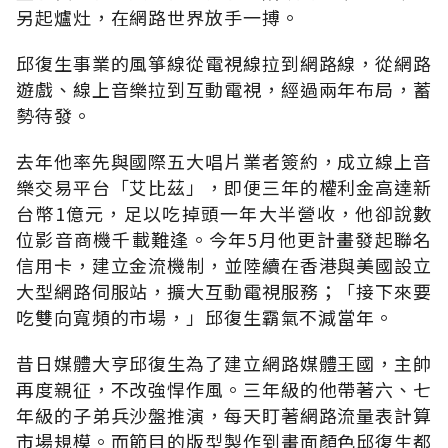
另起爐灶，在網路世界放手一搏。
邱復生事業的風箏線從電視線拉到網路線，從網路
遊戲、線上音樂拉到互動電視，經過兩年布局，蓄
勢待發。
去年他率先與國際五大唱片業者簽約，成立線上音
樂交易平台「艾比茲」，即便三年的權利金高達新
台幣1億元，足以吃掉頭一年大半營收，他卻說數
位影音商機千載難逢。今年5月他更計畫發起聯名
信用卡，建立金流機制，並陸續在香港與美國設立
大型網路伺服站，擴大互動電視服務；「接下來要
吃雙向寬頻的市場，」邱復生霸氣不減當年。
昔日媒體大亨邱復生為了建立網路媒體王國，主帥
再度親征，不改強悍作風。三年級的他帶著六、七
年級的子弟兵沙盤推演，每天盯著網路流量表計算
市場規模。而節目的版型製作到畫面顏色邱復生都