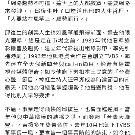
「網路趨勢不可擋，這世上的人都寂寞，需要網路
來發洩，」邱復生吐了口煙道出他的人生哲理，
「人要站在風箏上，順勢而行。」
邱復生的創業人生也如風箏般飛得前面。過去他眼
光狠準，總是走在市場之前。1980年代他看準錄
影機普及趨勢，建立年代影視出租錄影帶，率先引
進港劇；1993年他與港資合作在台創立TVBS，率
先建立全天候新聞台與call-in節目，締造有線電
視台媒體傳奇；如今他旗下緊扣本土民意的「台灣
心聲」節目，捧紅主持人汪笨湖成為時論節目的南
霸天，問他為何總能掌握趨勢？他聳聳肩說，他看
得比別人早好幾步。
不過，事業走得飛快的邱復生，也曾面臨逆風。當
年他與中華職棒的轉播之爭，而發起「台灣大聯
盟」，苦撐多年終告合併。去年10月他卸下TVBS
董事長一職，更宣告一個事業階段的結束，如今他