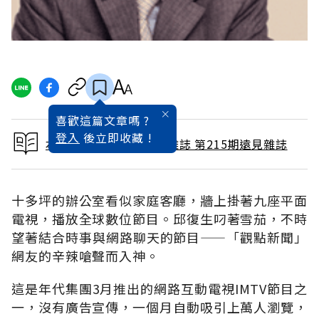
喜歡這篇文章嗎 ?
登入
後立即收藏 !
本文出自 2004 / 5月號雜誌 第215期遠見雜誌
十多坪的辦公室看似家庭客廳，牆上掛著九座平面
電視，播放全球數位節目。邱復生叼著雪茄，不時
望著結合時事與網路聊天的節目——「觀點新聞」
網友的辛辣嗆聲而入神。
這是年代集團3月推出的網路互動電視IMTV節目之
一，沒有廣告宣傳，一個月自動吸引上萬人瀏覽，