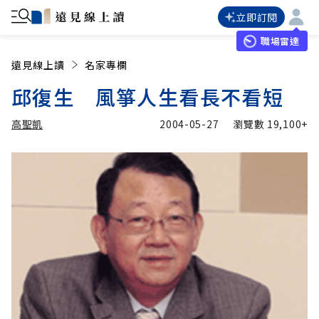
立即訂閱
職場雷達
遠見線上讀
名家專欄
邱復生 風箏人生看長不看短
高聖凱
2004-05-27
瀏覽數
19,100+
加入追蹤
高聖凱