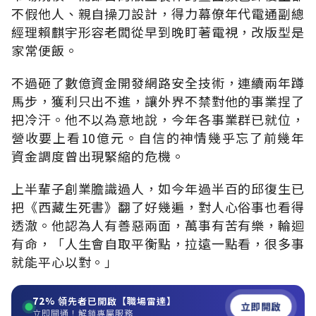
不假他人、親自操刀設計，得力幕僚年代電通副總
經理賴麒宇形容老闆從早到晚盯著電視，改版型是
家常便飯。
不過砸了數億資金開發網路安全技術，連續兩年蹲
馬步，獲利只出不進，讓外界不禁對他的事業捏了
把冷汗。他不以為意地說，今年各事業群已就位，
營收要上看10億元。自信的神情幾乎忘了前幾年
資金調度曾出現緊縮的危機。
上半輩子創業膽識過人，如今年過半百的邱復生已
把《西藏生死書》翻了好幾遍，對人心俗事也看得
透澈。他認為人有善惡兩面，萬事有苦有樂，輪迴
有命，「人生會自取平衡點，拉遠一點看，很多事
就能平心以對。」
72%
領先者已開啟【職場雷達】
立即開啟
立即開通！解鎖專屬服務